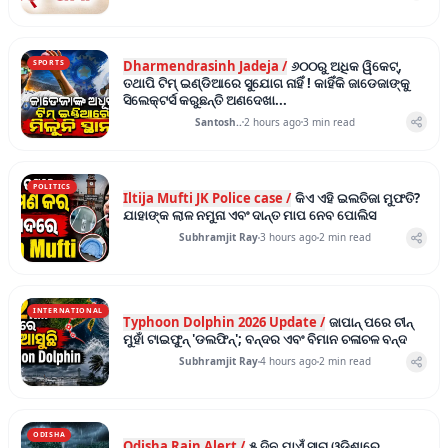
Dharmendrasinh Jadeja /
୬୦୦ରୁ ଅଧିକ ୱିକେଟ୍,
SPORTS
ତଥାପି ଟିମ୍ ଇଣ୍ଡିଆରେ ସୁଯୋଗ ନାହିଁ ! କାହିଁକି ଜାଡେଜାଙ୍କୁ
ସିଲେକ୍ଟର୍ସ କରୁଛନ୍ତି ଅଣଦେଖା...
Santosh..
2 hours ago
3
min read
POLITICS
Iltija Mufti JK Police case /
କିଏ ଏହି ଇଲତିଜା ମୁଫତି?
ଯାହାଙ୍କ ଲାଳ ନମୁନା ଏବଂ ଦାନ୍ତ ମାପ ନେବ ପୋଲିସ
Subhramjit Ray
3 hours ago
2
min read
INTERNATIONAL
Typhoon Dolphin 2026 Update /
ଜାପାନ୍ ପରେ ଚୀନ୍
ମୁହାଁ ଟାଇଫୁନ୍ 'ଡଲଫିନ୍'; ବନ୍ଦର ଏବଂ ବିମାନ ଚଳାଚଳ ବନ୍ଦ
Subhramjit Ray
4 hours ago
2
min read
ODISHA
Odisha Rain Alert /
୫ ଦିନ ଯାଏଁ ସାରା ଓଡ଼ିଶାରେ