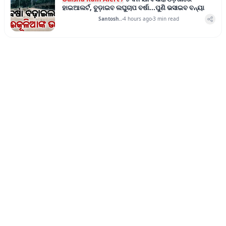
ହାଇଆଲର୍ଟ, ବୁଡ଼ାଇବ ଲଘୁଚାପ ବର୍ଷା...ପୁଣି ଭସାଇବ ବନ୍ୟା
Santosh..
4 hours ago
3
min read