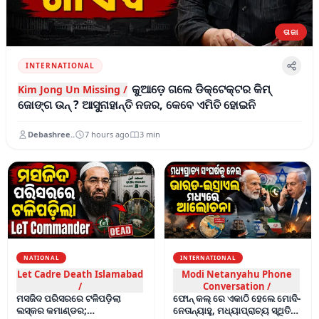
ତାଜା
INTERNATIONAL
କୁଆଡ଼େ ଗଲେ ଡିକ୍ଟେକ୍ଟର କିମ୍
Kim Jong Un Missing /
ଜୋଙ୍ଗ ଉନ୍ ? ଆସୁନାହାନ୍ତି ନଜର, କେବେ ଏମିତି ହୋଇନି
Debashree..
7 hours ago
3
min
ତାଜା ଖବର
NATIONAL
INTERNATIONAL
Let Cadre Death Islamabad
Modi Netanyahu Phone
/
Conversation /
ମସଜିଦ ପରିସରରେ ଟଳିପଡ଼ିଲା
ଫୋନ୍ କଲ୍ ରେ ଏକାଠି ହେଲେ ମୋଦି-
ଲସ୍କର କମାଣ୍ଡର;
ନେତାନ୍ୟାହୁ, ମଧ୍ୟାପ୍ରାଚ୍ୟ ସ୍ଥିତିକୁ