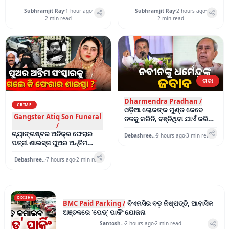
ରହସ୍ୟଘେରରେ ମୃତ୍ୟୁର କାରଣ
ନେଇ ହେଲା ଆଲୋଚନା
Subhramjit Ray
1 hour ago
Subhramjit Ray
2 hours ago
2
min read
2
min read
ତାଜା
Dharmendra Pradhan /
CRIME
ଓଡ଼ିଆ ଲୋକଙ୍କ ମୁଣ୍ଡ କେବେ
Gangster Atiq Son Funeral
ତଳକୁ କରିନି, ବଞ୍ଚିଥିବା ଯାଏଁ କରିବି
/
ନାହିଁ: ଧର୍ମେନ୍ଦ୍ର ପ୍ରଧାନ
ଗ୍ୟାଙ୍ଗଷ୍ଟର ଅତିକ୍‌ର ଫେରାର
Debashree..
9 hours ago
3
min read
ପତ୍ନୀ ଶାଇସ୍ତା ପୁଅର ଅନ୍ତିମ
ସଂସ୍କାରରେ ପହଞ୍ଚିଲେ ? କଣ କହିଲା
ପୋଲିସ
Debashree..
7 hours ago
2
min read
ODISHA
BMC Paid Parking /
ବିଏମସିର ବଡ଼ ନିଷ୍ପତ୍ତି, ଆବାସିକ
ଅଞ୍ଚଳରେ 'ପେଡ୍' ପାର୍କିଂ ଯୋଜନା
Santosh..
2 hours ago
2
min read