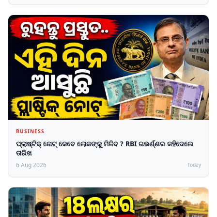
BUSINESS
ପ୍ଲାଷ୍ଟିକ୍ ନୋଟ୍ କେବେ ଲୋକଙ୍କୁ ମିଳିବ ? RBI ଗଭର୍ଣ୍ଣର କହିଦେଲେ
ତାରିଖ
6 Aug 2026
Today