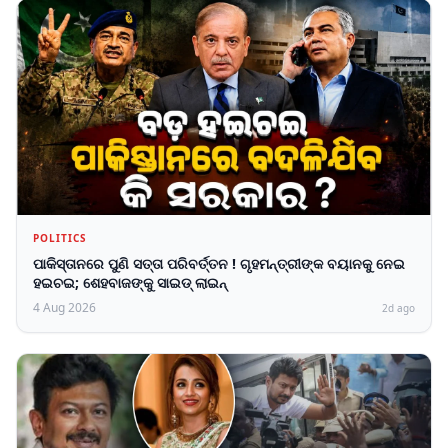
POLITICS
ପାକିସ୍ତାନରେ ପୁଣି ସତ୍ତା ପରିବର୍ତ୍ତନ ! ଗୃହମନ୍ତ୍ରୀଙ୍କ ବୟାନକୁ ନେଇ
ହଇଚଇ; ଶେହବାଜଙ୍କୁ ସାଇଡ୍ ଲାଇନ୍
4 Aug 2026
2d ago