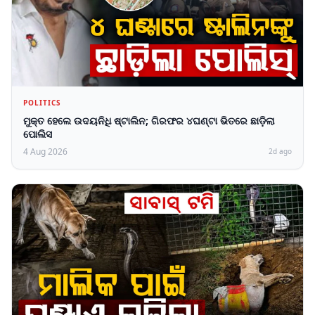
POLITICS
ମୁକ୍ତ ହେଲେ ଉଦୟନିଧି ଷ୍ଟାଲିନ; ଗିରଫର ୪ଘଣ୍ଟା ଭିତରେ ଛାଡ଼ିଲା
ପୋଲିସ
4 Aug 2026
2d ago