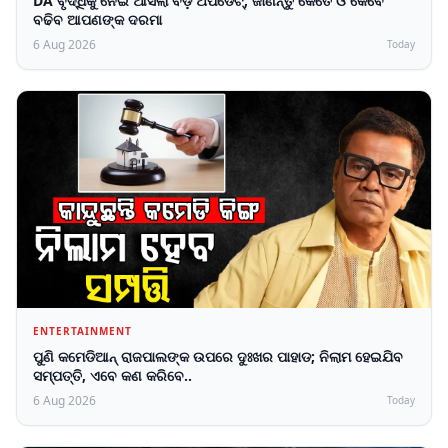
DA ବୃଦ୍ଧିକୁ ନେଇ ଆସିଲା ବଡ଼ ଅପଡେଟ୍, ଜାଣନ୍ତୁ କେତେ ଓ କେବେ
ବଢିବ ଆପଣଙ୍କ ଦରମା
6 Aug 2026
Today
ENTERTAINMENT
ପୁଣି କମେଡିଆନ୍ ରାଜପାଲଙ୍କ ଉପରେ ଦୁଃଖର ପାହାଡ; ନିଲାମ ହେଇଯିବ
ସମ୍ପତ୍ତି, ଏବେ କଣ କରିବେ..
6 Aug 2026
Today