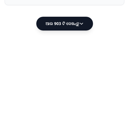
ଆଉ 903 ଟି ଦେଖନ୍ତୁ