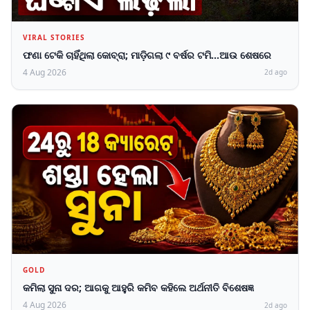
VIRAL STORIES
ଫଣା ଟେକି ଚାହିଁଥିଲା କୋବ୍ରା; ମାଡ଼ିଗଲା ୯ ବର୍ଷର ଟମି...ଆଉ ଶେଷରେ
4 Aug 2026
2d ago
GOLD
କମିଲା ସୁନା ଦର; ଆଗକୁ ଆହୁରି କମିବ କହିଲେ ଅର୍ଥନୀତି ବିଶେଷଜ୍ଞ
4 Aug 2026
2d ago