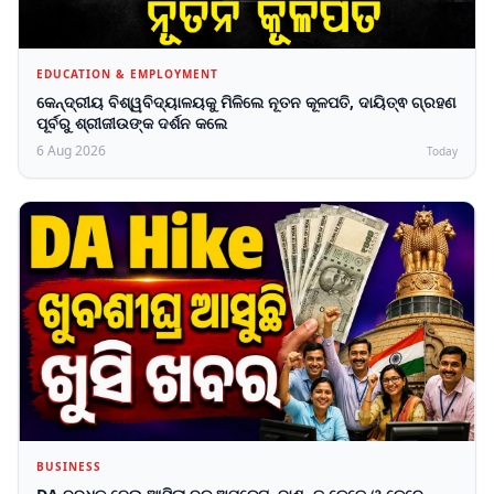
EDUCATION & EMPLOYMENT
କେନ୍ଦ୍ରୀୟ ବିଶ୍ୱବିଦ୍ୟାଳୟକୁ ମିଳିଲେ ନୂତନ କୂଳପତି, ଦାୟିତ୍ଵ ଗ୍ରହଣ
ପୂର୍ବରୁ ଶ୍ରୀଜୀଉଙ୍କ ଦର୍ଶନ କଲେ
6 Aug 2026
Today
BUSINESS