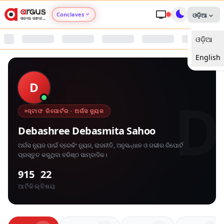
Conclaves
ଓଡ଼ିଆ
ଓଡ଼ିଆ
Argus Agri Vikas
English
Argus Nari Shakti
D
D
Argus Education Next
ସ୍ଟାଫ ରିପୋର୍ଟର · ଅର୍ଗସ ନ୍ୟୁଜ
Argus Health Connect
Debashree Debasmita Sahoo
ଅର୍ଗସ ନ୍ୟୁଜ ପାଇଁ ବ୍ରେକିଂ ନ୍ୟୁଜ, ରାଜନୀତି, ଅନୁସନ୍ଧାନ ଓ ଗଭୀର ରିପୋର୍ଟ
Argus Swaad Odisha
ପ୍ରସ୍ତୁତ କରୁଥିବା ବରିଷ୍ଠ ସାମ୍ବାଦିକ।
915
22
Argus Chalo Dekhein Apna Desh
ଆର୍ଟିକିଲ୍
ବିଷୟ