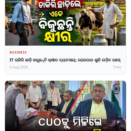
BUSINESS
IT ଚାକିରି ଛାଡ଼ି କରୁଛନ୍ତି କ୍ଷୀର ବ୍ୟବସାୟ; ରୋଜଗାର ଶୁଣି ଉଡ଼ିବ ହୋସ୍
6 Aug 2026
Today