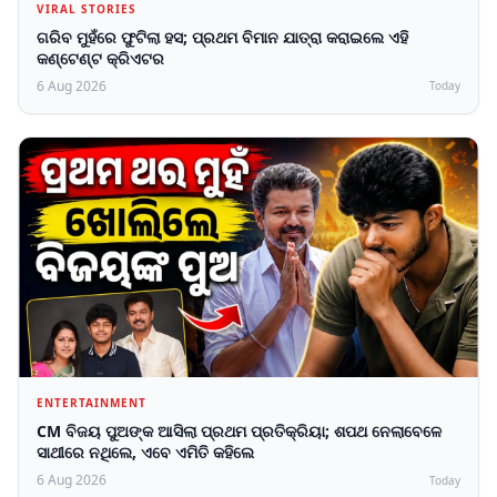
VIRAL STORIES
ଗରିବ ମୁହଁରେ ଫୁଟିଲା ହସ; ପ୍ରଥମ ବିମାନ ଯାତ୍ରା କରାଇଲେ ଏହି
କଣ୍ଟେଣ୍ଟ କ୍ରିଏଟର
6 Aug 2026
Today
ENTERTAINMENT
CM ବିଜୟ ପୁଅଙ୍କ ଆସିଲା ପ୍ରଥମ ପ୍ରତିକ୍ରିୟା; ଶପଥ ନେଲାବେଳେ
ସାଥୀରେ ନଥିଲେ, ଏବେ ଏମିତି କହିଲେ
6 Aug 2026
Today