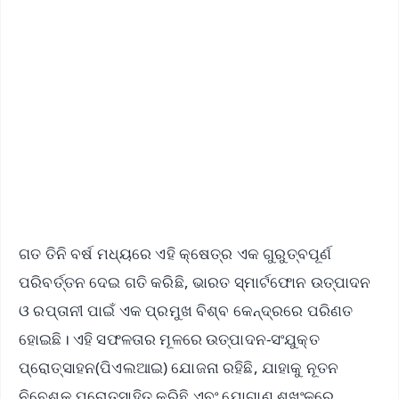
📺 Live TV and Breaking News
🔔 Free Notification Alerts
Download Free:
Android - Scan QR
iOS - Scan QR
ଗତ ତିନି ବର୍ଷ ମଧ୍ୟରେ ଏହି କ୍ଷେତ୍ର ଏକ ଗୁରୁତ୍ବପୂର୍ଣ
ପରିବର୍ତ୍ତନ ଦେଇ ଗତି କରିଛି, ଭାରତ ସ୍ମାର୍ଟଫୋନ ଉତ୍ପାଦନ
ଓ ରପ୍ତାନୀ ପାଇଁ ଏକ ପ୍ରମୁଖ ବିଶ୍ବ କେନ୍ଦ୍ରରେ ପରିଣତ
ହୋଇଛି। ଏହି ସଫଳତାର ମୂଳରେ ଉତ୍ପାଦନ-ସଂଯୁକ୍ତ
ପ୍ରୋତ୍ସାହନ(ପିଏଲଆଇ) ଯୋଜନା ରହିଛି, ଯାହାକୁ ନୂତନ
ନିବେଶକୁ ପ୍ରୋତ୍ସାହିତ କରିଛି ଏବଂ ଯୋଗାଣ ଶୃଖଂଳରେ