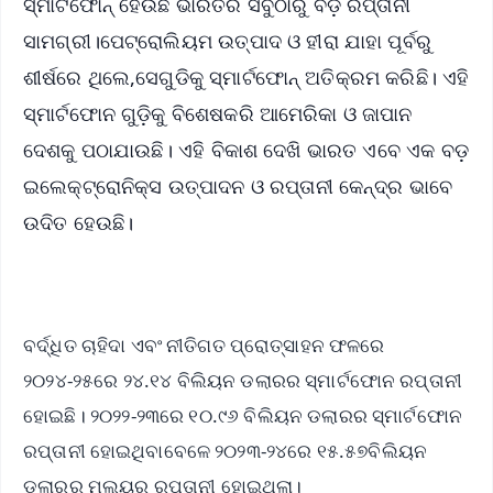
ସ୍ମାର୍ଟଫୋନ୍ ହେଉଛି ଭାରତର ସବୁଠାରୁ ବଡ଼ ରପ୍ତାନୀ
ସାମଗ୍ରୀ।ପେଟ୍ରୋଲିୟମ ଉତ୍ପାଦ ଓ ହୀରା ଯାହା ପୂର୍ବରୁ
ଶୀର୍ଷରେ ଥିଲେ,ସେଗୁଡିକୁ ସ୍ମାର୍ଟଫୋନ୍ ଅତିକ୍ରମ କରିଛି। ଏହି
ସ୍ମାର୍ଟଫୋନ ଗୁଡ଼ିକୁ ବିଶେଷକରି ଆମେରିକା ଓ ଜାପାନ
ଦେଶକୁ ପଠାଯାଉଛି। ଏହି ବିକାଶ ଦେଖି ଭାରତ ଏବେ ଏକ ବଡ଼
ଇଲେକ୍ଟ୍ରୋନିକ୍ସ ଉତ୍ପାଦନ ଓ ରପ୍ତାନୀ କେନ୍ଦ୍ର ଭାବେ
ଉଦିତ ହେଉଛି।
ବର୍ଦ୍ଧିତ ଚାହିଦା ଏବଂ ନୀତିଗତ ପ୍ରୋତ୍ସାହନ ଫଳରେ
୨୦୨୪-୨୫ରେ ୨୪.୧୪ ବିଲିୟନ ଡଲାରର ସ୍ମାର୍ଟଫୋନ ରପ୍ତାନୀ
ହୋଇଛି। ୨୦୨୨-୨୩ରେ ୧୦.୯୬ ବିଲିୟନ ଡଲାରର ସ୍ମାର୍ଟଫୋନ
ରପ୍ତାନୀ ହୋଇଥିବାବେଳେ ୨୦୨୩-୨୪ରେ ୧୫.୫୭ବିଲିୟନ
ଡଲାରର ମୂଲ୍ୟର ରପ୍ତାନୀ ହୋଇଥିଲା।