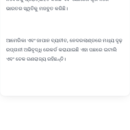
ଭାରତର ସ୍ଥିତିକୁ ମଜବୁତ କରିଛି।
ଆମେରିକା ଏବଂ ଜାପାନ ବ୍ୟତୀତ, ନେଦରଲାଣ୍ଡରେ ମଧ୍ୟ ଦୃଢ଼
ରପ୍ତାନୀ ଅଭିବୃଦ୍ଧି ରେକର୍ଡ କରାଯାଇଛି ଏହା ପଛରେ ଇଟାଲି
ଏବଂ ଚେକ ଗଣରାଜ୍ୟ ରହିଛନ୍ତି।