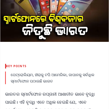
KEY POINTS
ପେଟ୍ରୋଲିୟମ, ହୀରାକୁ ଟପି ଆମେରିକା, ଜାପାନକୁ ସର୍ବାଧିକ
ସ୍ମାର୍ଟଫୋନ ପଠାଉଛି ଭାରତ
ଭାରତର ସ୍ମାର୍ଟଫୋନ ରପ୍ତାନୀ ଆଶାତୀତ ଭାବେ ବୃଦ୍ଧି
ପାଇଛି। ଏହି ବୃଦ୍ଧି ଏତେ ଅଧିକ ହେଇଛି ଯେ, ଏବେ