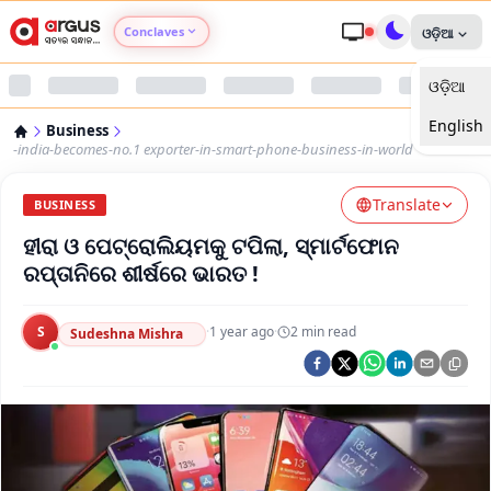
Conclaves
ଓଡ଼ିଆ
ଓଡ଼ିଆ
Argus Agri Vikas
English
Business
Argus Nari Shakti
-india-becomes-no.1 exporter-in-smart-phone-business-in-world
Translate
Argus Education Next
BUSINESS
ହୀରା ଓ ପେଟ୍ରୋଲିୟମକୁ ଟପିଲା, ସ୍ମାର୍ଟଫୋନ
Argus Health Connect
ରପ୍ତାନିରେ ଶୀର୍ଷରେ ଭାରତ !
Argus Swaad Odisha
S
·
1 year ago
·
2
min read
Sudeshna Mishra
Argus Chalo Dekhein Apna Desh