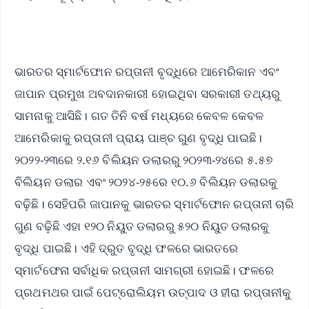
ଭାରତର ସ୍ମାର୍ଟଫୋନ ରପ୍ତାନୀ ବୃଦ୍ଧିରେ ଆମେରିକାନ ଏବଂ
ଜାପାନ ପ୍ରମୁଖ ଅବଦାନକାରୀ ହୋଇଥିବା ସରକାରୀ ତଥ୍ୟରୁ
ସାମନାକୁ ଆସିଛି। ଗତ ତିନି ବର୍ଷ ମଧ୍ୟରେ କେବଳ କେବଳ
ଆମେରିକାକୁ ରପ୍ତାନୀ ପ୍ରାୟ ପାଞ୍ଚ ଗୁଣ ବୃଦ୍ଧି ପାଇଛି।
୨୦୨୨-୨୩ରେ ୨.୧୬ ବିଲିୟନ ଡଲାରରୁ ୨୦୨୩-୨୪ରେ ୫.୫୭
ବିଲିୟନ ଡଲାର ଏବଂ ୨୦୨୪-୨୫ରେ ୧୦.୬ ବିଲିୟନ ଡଲାରକୁ
ବଢ଼ିଛି। ସେହିପରି ଜାପାନକୁ ଭାରତର ସ୍ମାର୍ଟଫୋନ ରପ୍ତାନୀ ଚାରି
ଗୁଣ ବଢ଼ିଛି ଏହା ୧୨୦ ନିୟୁତ ଡଲାରରୁ ୫୨୦ ନିୟୁତ ଡଲାରକୁ
ବୃଦ୍ଧି ପାଇଛି। ଏହି ଦ୍ରୁତ ବୃଦ୍ଧି ଫଳରେ ଭାରତରେ
ସ୍ମାର୍ଟଫେନା ସର୍ବାଧିକ ରପ୍ତାନୀ ସାମଗ୍ରୀ ହୋଇଛି। ଫଳରେ
ପ୍ରଥମଥର ପାଇଁ ପେଟ୍ରୋଲିୟମ ଉତ୍ପାଦ ଓ ହୀରା ରପ୍ତାନୀକୁ