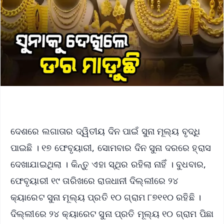
ଦେଶରେ ଲଗାତାର ଦ୍ୱିତୀୟ ଦିନ ପାଇଁ ସୁନା ମୂଲ୍ୟ ବୃଦ୍ଧି
ପାଇଛି । ୧୭ ଫେବୃୟାରୀ, ସୋମବାର ଦିନ ସୁନା ଦରରେ ହ୍ରାସ
ଦେଖାଯାଇଥିଲା । କିନ୍ତୁ ଏହା ସ୍ଥିର ରହିଲା ନାହିଁ । ବୁଧବାର,
ଫେବୃୟାରୀ ୧୯ ତାରିଖରେ ରାଜଧାନୀ ଦିଲ୍ଲୀରେ ୨୪
କ୍ୟାରେଟ ସୁନା ମୂଲ୍ୟ ପ୍ରତି ୧୦ ଗ୍ରାମ ୮୭୧୧୦ ରହିଛି ।
ଦିଲ୍ଲୀରେ ୨୪ କ୍ୟାରେଟ ସୁନା ପ୍ରତି ମୂଲ୍ୟ ୧୦ ଗ୍ରାମ ପିଛା