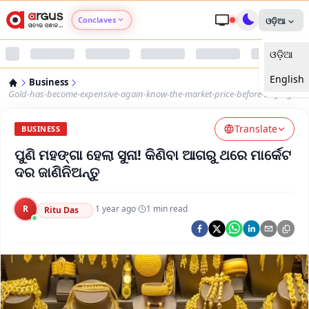
Conclaves
ଓଡ଼ିଆ
ଓଡ଼ିଆ
Argus Agri Vikas
English
Business
Argus Nari Shakti
Gold-has-become-expensive-again-know-the-market-price-before-buying
Translate
Argus Education Next
BUSINESS
ପୁଣି ମହଙ୍ଗା ହେଲା ସୁନା! କିଣିବା ଆଗରୁ ଥରେ ମାର୍କେଟ
Argus Health Connect
ଦର ଜାଣିନିଅନ୍ତୁ
Argus Swaad Odisha
R
·
1 year ago
·
1
min read
Ritu Das
Argus Chalo Dekhein Apna Desh