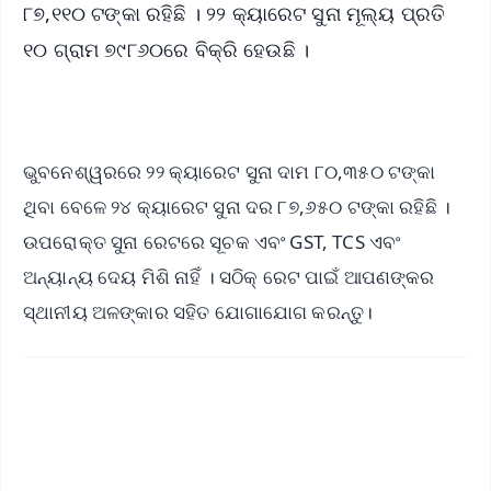
୮୭,୧୧୦ ଟଙ୍କା ରହିଛି । ୨୨ କ୍ୟାରେଟ ସୁନା ମୂଲ୍ୟ ପ୍ରତି
୧୦ ଗ୍ରାମ ୭୯୮୬୦ରେ ବିକ୍ରି ହେଉଛି ।
ଭୁବନେଶ୍ୱରରେ ୨୨ କ୍ୟାରେଟ ସୁନା ଦାମ ୮୦,୩୫୦ ଟଙ୍କା
ଥିବା ବେଳେ ୨୪ କ୍ୟାରେଟ ସୁନା ଦର ୮୭,୬୫୦ ଟଙ୍କା ରହିଛି ।
ଉପରୋକ୍ତ ସୁନା ରେଟରେ ସୂଚକ ଏବଂ GST, TCS ଏବଂ
ଅନ୍ୟାନ୍ୟ ଦେୟ ମିଶି ନାହିଁ । ସଠିକ୍ ରେଟ ପାଇଁ ଆପଣଙ୍କର
ସ୍ଥାନୀୟ ଅଳଙ୍କାର ସହିତ ଯୋଗାଯୋଗ କରନ୍ତୁ।