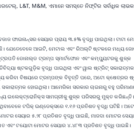
ଏୟାରଟେଲ୍, L&T, M&M, ଏମାନେ ସମସ୍ତେ ନିଫ୍ଟିର ସର୍ବାଧିକ ଲାଭକ
ବଜାଜ ଫାଇନାନ୍ସର ସେୟାର ପ୍ରାୟ ୩.୫% ବୃଦ୍ଧି ପାଇଥିଲା। ଟାଟା ମୋ
 ହୋଇଛି। ଯେତେବେଳେ ଆଇଟି, ମେଟାଲ ଏବଂ ରିଅଲ୍ଟି ଷ୍ଟକରେ ମଧ୍ୟ ଜ
୍ଟ୍ରପତି ଡୋନାଲ୍ଡ ଟ୍ରମ୍ପ ସ୍ମାର୍ଟଫୋନ ଏବଂ କମ୍ପ୍ୟୁଟରକୁ ଶୁଳ୍କ
ବିଦ୍ୟା ଷ୍ଟକଗୁଡ଼ିକ ବୃଦ୍ଧି ପାଇଥିଲା ଏବଂ ୱାଲ ଷ୍ଟ୍ରିଟ୍ ସକାରାତ୍ମ
ଯ୍ୟ କରିବା ବିଷୟରେ ଟ୍ରମ୍ପଙ୍କ ବିବୃତ୍ତି ପରେ, ଅଟୋ କ୍ଷେତ୍ରର 
ଭାବନା ସକାରାତ୍ମକ ହୋଇଥିଲା। ଆମେରିକା ସରକାର ଚାଇନାରୁ ବହୁ ପରିମା
ନ୍ୟ ଇଲେକ୍ଟ୍ରୋନିକ୍ସ ସାମଗ୍ରୀକୁ ଶୁଳ୍କ ପରିସରରୁ ମୁକ୍ତ କରିଛନ୍ତି
ଥିବାବେଳେ ଟପିକ୍ ଇଣ୍ଡେକ୍ସରେ ୧.୧୬ ପ୍ରତିଶତ ବୃଦ୍ଧି ଘଟିଛି। ଅଟ
ି ମୋଟର ସେୟାର ୫.୨୮ ପ୍ରତିଶତ ବୃଦ୍ଧି ପାଇଛି, ମାଜଦା ମୋଟର ସେୟ
ଶତ ଏବଂ ଟୟୋଟା ମୋଟର ସେୟାର ୪.୪୮୩ ପ୍ରତିଶତ ବୃଦ୍ଧି ପାଇଛି।