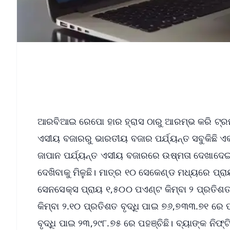
ଆରବିଆଇ ରେପୋ ହାର ହ୍ରାସ ଠାରୁ ଆରମ୍ଭ କରି ଟ୍ରମ୍ପ
ଏସୀୟ ବଜାରରୁ ଭାରତୀୟ ବଜାର ପର୍ଯ୍ୟନ୍ତ ସବୁକିଛି ଏ
ଜାପାନ ପର୍ଯ୍ୟନ୍ତ ଏସୀୟ ବଜାରରେ ଉଷ୍ମତା ଦେଖାଦ
ଦେଖିବାକୁ ମିଳୁଛି। ମାତ୍ର ୧୦ ସେକେଣ୍ଡ ମଧ୍ୟରେ ପ୍ର
ସେନସେକ୍ସ ପ୍ରାୟ ୧,୫୦୦ ପଏଣ୍ଟ କିମ୍ବା ୨ ପ୍ରତିଶ
କିମ୍ବା ୨.୧୦ ପ୍ରତିଶତ ବୃଦ୍ଧି ପାଇ ୭୬,୭୩୩.୭୧ ରେ 
ବୃଦ୍ଧି ପାଇ ୨୩,୨୯୮.୭୫ ରେ ପହଞ୍ଚିଛି। ବ୍ୟାଙ୍କ ନିଫ୍ଟି