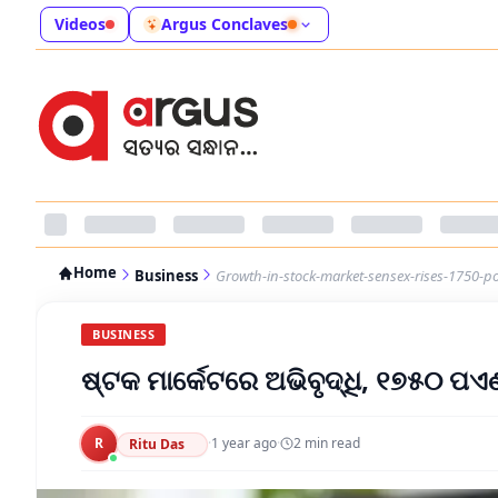
Videos
Argus Conclaves
Home
Business
Growth-in-stock-market-sensex-rises-1750-po
BUSINESS
ଷ୍ଟକ ମାର୍କେଟରେ ଅଭିବୃଦ୍ଧି, ୧୭୫୦ ପ
R
·
1 year ago
·
2
min read
Ritu Das