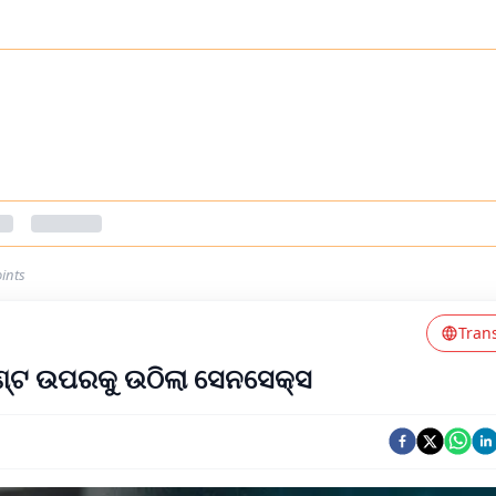
ints
Tran
ଏଣ୍ଟ ଉପରକୁ ଉଠିଲା ସେନସେକ୍ସ