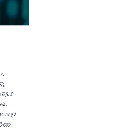
ତ,
ରୁ
ତ୍ସାହ
ରେ,
 ପଏଣ୍ଟ
ରତିଶତ