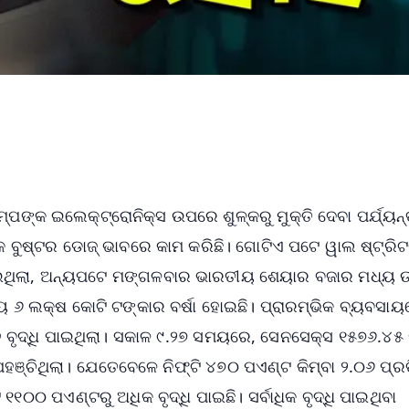
ଙ୍କ ଇଲେକ୍ଟ୍ରୋନିକ୍ସ ଉପରେ ଶୁଳ୍କରୁ ମୁକ୍ତି ଦେବା ପର୍ଯ୍ୟନ୍
କ ବୁଷ୍ଟର ଡୋଜ୍ ଭାବରେ କାମ କରିଛି। ଗୋଟିଏ ପଟେ ୱାଲ ଷ୍ଟ୍ରିଟ
େଇଥିଲା, ଅନ୍ୟପଟେ ମଙ୍ଗଳବାର ଭାରତୀୟ ଶେୟାର ବଜାର ମଧ୍ୟ ଉ
ାୟ ୬ ଲକ୍ଷ କୋଟି ଟଙ୍କାର ବର୍ଷା ହୋଇଛି। ପ୍ରାରମ୍ଭିକ ବ୍ୟବସାୟ
ତ ବୃଦ୍ଧି ପାଇଥିଲା। ସକାଳ ୯.୨୭ ସମୟରେ, ସେନସେକ୍ସ ୧୫୭୬.୪୫
ପହଞ୍ଚିଥିଲା। ଯେତେବେଳେ ନିଫ୍ଟି ୪୭୦ ପଏଣ୍ଟ କିମ୍ବା ୨.୦୬ ପ୍
 ୧୧୦୦ ପଏଣ୍ଟରୁ ଅଧିକ ବୃଦ୍ଧି ପାଇଛି। ସର୍ବାଧିକ ବୃଦ୍ଧି ପାଇଥିବା