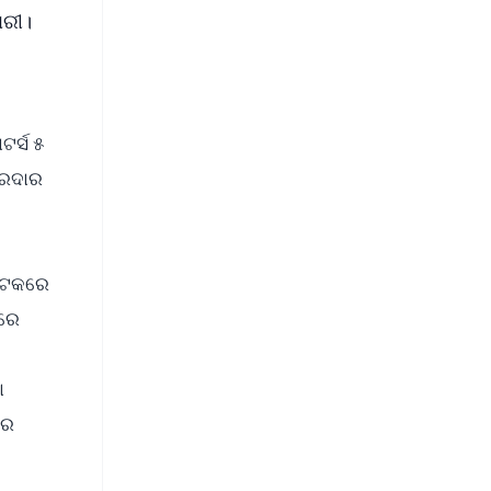
ାରୀ।
ଟର୍ସ ୫
ୋରଦାର
କ
ଷ୍ଟକରେ
ଣରେ
।
ୋ
ାର