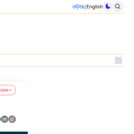
ଓଡ଼ିଆ
|
English
slate