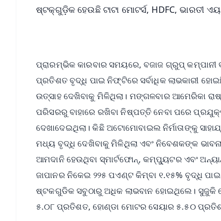
ଷ୍ଟକ୍‌ଗୁଡ଼ିକ ହେଉଛି ଟାଟା ମୋଟର୍ସ, HDFC, ଭାରତୀ 
ପ୍ରାରମ୍ଭିକ କାରବାର ସମୟରେ, ବଜାଜ ଗ୍ରୁପ୍ କମ୍ପାନୀ 
ପ୍ରତିଶତ ବୃଦ୍ଧି ପାଇ ନିଫ୍ଟିରେ ସର୍ବାଧିକ ଲାଭକାରୀ
ଉତ୍ସାହ ଦେଖିବାକୁ ମିଳିଥିଲା। ମଙ୍ଗଳବାର ଆମେରିକା ରାଷ
ପରିସରରୁ ବାହାରେ ରଖିବା ନିଷ୍ପତ୍ତି ନେବା ପରେ ପ୍ରଯୁକ୍ତି
ଦେଖାଦେଇଥିଲା। କିଛି ଅଟୋମୋବାଇଲ ନିର୍ମାତାଙ୍କୁ ସାହା
ମଧ୍ୟ ବୃଦ୍ଧି ଦେଖିବାକୁ ମିଳିଥିଲା ​​ଏବଂ ନିବେଶକଙ୍କ 
ଆମଦାନି ହେଉଥିବା ସ୍ମାର୍ଟଫୋନ୍, କମ୍ପ୍ୟୁଟର ଏବଂ ଅନ୍ୟା
ଜାପାନର ନିକେଇ ୨୨୫ ପଏଣ୍ଟ କିମ୍ବା ୧.୧୫% ବୃଦ୍ଧି ପାଇ
ଷ୍ଟକଗୁଡିକ ସବୁଠାରୁ ଅଧିକ ଲାଭବାନ ହୋଇଥିଲେ। ସୁଜୁକ
୫.୦୮ ପ୍ରତିଶତ, ହୋଣ୍ଡା ମୋଟର ସେୟାର ୫.୫୦ ପ୍ରତି