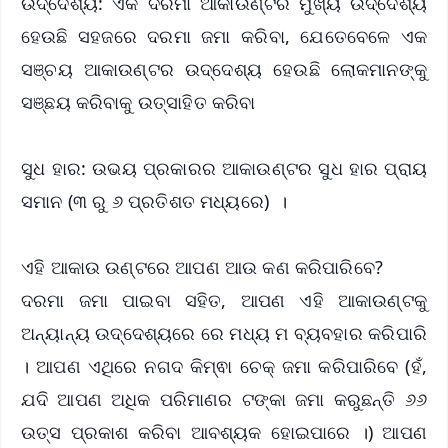
ଉଦ୍ଦେଶ୍ୟ: ଏକ ଦରମା ଆକାଉଣ୍ଟର ମୁଖ୍ୟ ଉଦ୍ଦେଶ୍ୟ
ହେଉଛି ସହଜରେ ଦରମା ଜମା କରିବା, ଯେତେବେଳେ ଏକ
ସଞ୍ଚୟ ଆକାଉଣ୍ଟର ଉଦ୍ଦେଶ୍ୟ ହେଉଛି ଲୋକମାନଙ୍କୁ
ସଞ୍ଛୟ କରିବାକୁ ଉତ୍ସାହିତ କରିବା
ସୁଧ ହାର: ଉଭୟ ପ୍ରକାରର ଆକାଉଣ୍ଟର ସୁଧ ହାର ପ୍ରାୟ
ସମାନ (୩ ରୁ ୬ ପ୍ରତିଶତ ମଧ୍ୟରେ) ।
ଏହି ଆକାଉ ଉଣ୍ଟରେ ଆପଣ ଆଉ କଣ କରିପାରିବେ?
ଦରମା ଜମା ପାଇବା ସହିତ, ଆପଣ ଏହି ଆକାଉଣ୍ଟକୁ
ଅନ୍ୟାନ୍ୟ ଉଦ୍ଦେଶ୍ୟରେ ରେ ମଧ୍ୟ ମ ବ୍ୟବହାର କରିପାରି
। ଆପଣ ଏଥିରେ ନଗଦ କିମ୍ଵା ଚେକ୍ ଜମା କରିପାରିବେ (ହଁ,
ଯଦି ଆପଣ ଅଧିକ ପରିମାଣର ଟଙ୍କା ଜମା କରୁଛନ୍ତି ୬୬
ଉତ୍ସ ପ୍ରକାଶ କରିବା ଆବଶ୍ୟକ ହୋଇପାରେ ।) ଆପଣ