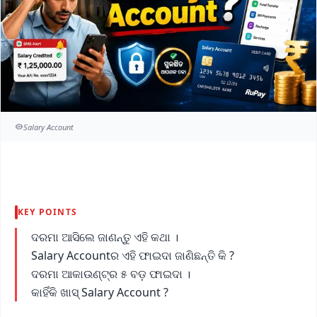
Salary Account
KEY POINTS
ଦରମା ଆସିଲେ ଜାଣନ୍ତୁ ଏହି କଥା ।
Salary Accountର ଏହି ଫାଇଦା ଜାଣିଛନ୍ତି କି ?
ଦରମା ଆକାଉଣ୍ଟ୍‌ର ୫ ବଡ଼ ଫାଇଦା ।
କାହିଁକି ଖାସ୍ Salary Account ?