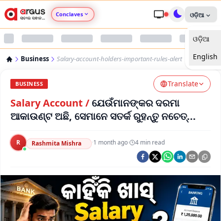
Conclaves
ଓଡ଼ିଆ
ଓଡ଼ିଆ
Argus Agri Vikas
English
Business
Salary-account-holders-important-rules-alert
Argus Nari Shakti
Translate
BUSINESS
Argus Education Next
Salary Account
/
ଯେଉଁମାନଙ୍କର ଦରମା
ଆକାଉଣ୍ଟ ଅଛି, ସେମାନେ ସତର୍କ ରୁହନ୍ତୁ ନଚେତ୍...
Argus Health Connect
R
·
1 month ago
·
4
min read
Rashmita Mishra
Argus Swaad Odisha
Argus Chalo Dekhein Apna Desh