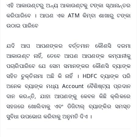
ଏହି ଆକାଉଣ୍ଟରୁ ଅନ୍ୟ ଆକାଉଣ୍ଟକୁ ଟଙ୍କା ସ୍ଥାନାନ୍ତର
କରିପାରିବେ । ଆପଣ ଏକ ATM କିମ୍ବା ଶାଖାରୁ ଟଙ୍କା
ଉଠାଇ ପାରିବେ
ଯଦି ଆପ ଆପଣଙ୍କର ବର୍ତ୍ତମାନ କୌଣସି ଦରମା
ଆକାଉଣ୍ଟ ନାହିଁ, ତେବେ ଆପଣ ଆପଣଙ୍କ କମ୍ପାନୀକୁ
ପଚାରିପାରିବେ ଯେ ସେମ ସମାନଙ୍କର କୌଣସି ବ୍ୟାଙ୍କ
ସହିତ ଚୁକ୍ତିନାମା ଅଛି କି ନାହିଁ । HDFC ବ୍ୟାଙ୍କ ପରି
ଅନେକ ବ୍ୟାଙ୍କ ମଧ୍ୟ Account ବୈଶିଷ୍ଟ୍ୟ ପ୍ରଦାନ
ଦାନ କରନ୍ତି, ଯାହା ଆପଣଙ୍କୁ କେବଳ କିଛି କ୍ଲିକରେ
ସହଜରେ ଖୋଲିବାକୁ ଏବଂ ଡିଜିଟାଲ୍ ବ୍ୟାଙ୍କିର ସମସ୍ତ
ସୁବିଧା ଉପଭୋଗ କରିବାକୁ ଅନୁମତି ଦିଏ ।