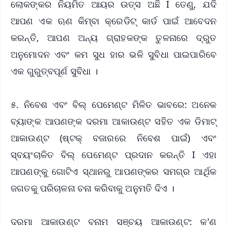
ଲୋକଙ୍କର ନିୟମିତ ଆୟର ଉତ୍ସ ଅଛି I ତେଣୁ, ଯଦି
ଆପଣ ଏକ ଋଣ କିମ୍ବା କ୍ରେଡିଟ୍ କାର୍ଡ ପାଇଁ ଆବେଦନ
କରନ୍ତି, ଆପଣ ଅନ୍ୟ ଗ୍ରାହକଙ୍କ ତୁଳନାରେ ଦ୍ରୁତ
ଅନୁମୋଦନ ଏବଂ କମ ସୁଧ ହାର ଭଳି ସୁବିଧା ପାଇପାରିବେ
ଏକ ଗୁରୁତ୍ବପୂର୍ଣ ସୁବିଧା ।
୫. ନିବେଶ ଏବଂ ବିଲ୍‌ ପେମେଣ୍ଟ ମିଳିତ ଭାବରେ: ଅନେକ
ବ୍ୟାଙ୍କ ଆପଣଙ୍କ ଦରମା ଆକାଉଣ୍ଟ ସହିତ ଏକ ଡିମାଟ୍
ଆକାଉଣ୍ଟ (ଷ୍ଟକ୍ ବଜାରରେ ନିବେଶ ପାଇଁ) ଏବଂ
ସ୍ବୟଂଚାଳିତ ବିଲ୍ ପେମେଣ୍ଟ ପ୍ରଦାନ କରନ୍ତି I ଏହା
ଆପଣଙ୍କୁ ଗୋଟିଏ ସ୍ଥାନରୁ ଆପଣଙ୍କର ସମଗ୍ର ଆର୍ଥିକ
ଜଗତକୁ ପରିଚାଳନା ଚନା କରିବାକୁ ଅନୁମତି ଦିଏ ।
ଦରମା ଆକାଉଣ୍ଟ ବନାମ ସଞ୍ଚୟ ଆକାଉଣ୍ଟ: କ'ଣ