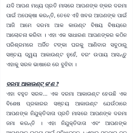
ଯଦି ଆପଣ ମଧ୍ୟ ପ୍ରତି ମାସରେ ଆପଣଙ୍କ ଙ୍କର ଦରମା
ପାଇଁ ଅପେକ୍ଷା କରନ୍ତି, ତେବେ ଏହି ଖବର ଆପଣଙ୍କ ପାଇଁ
ଆଜି ଆମେ ଦରମା ଆକ କାଉଣ୍ଟ ବିଷୟ ବିଷୟରେ
ଆଲୋଚନା କରିବା । ଏହା ଏକ ସାଧାରଣ ଆପଣଙ୍କର କଠିନ
ପରିଶ୍ରମରେ ଅର୍ଜିତ ଟଙ୍କା ଘରକୁ ଆଣିବାର ସବୁଠାରୁ
ସଞ୍ଚୟ ଦ୍ୱୟ ଆକାଉଣ୍ଟ ନୁହେଁ, ବରଂ ଉପାୟ ଆସନ୍ତୁ
ଏହାକୁ ସରଳ ଭାଷାରେ ରେ ବୁଝିବା ।
ଦରମା ଆକାଉଣ୍ଟ୍‌ କ'ଣ ?
ଏହା ବହୁତ ସରଳ... ଏକ ଦରମା ଆକାଉଣ୍ଟ ହେଉଛି ଏକ
ବିଶେଷ ପ୍ରକାରର ସଞ୍ଚୟ ଆକାଉଣ୍ଟ ଯେଉଁଠାରେ
ଆପଣଙ୍କ ନିଯୁକ୍ତିଦାତା ପ୍ରତି ମାସରେ ଆପଣଙ୍କ ଦରମା
ଜମା କରନ୍ତି । ଏହା ନିଯୁକ୍ତିଦାତା ଏବଂ ଆପଣଙ୍କ
ଆପଣଙ୍କ ଉଭୟ ପାଇଁ ସୁବିଧାଜନକ । ଏହାର ସବୁଠାରୁ ବଡ଼