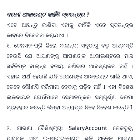
ଦରମା ଆକାଉଣ୍ଟ କାହିଁକି ସ୍ବତନ୍ତ୍ର ?
ଏବେ ଆସନ୍ତୁ ଜାଣିବା ଏହାକୁ କାହିଁକି ଏତେ ସ୍ବତନ୍ତ୍ର
ଭାବରେ ବିବେଚନା କରାଯାଏ ।
୧. ଟେନସନ-ପ୍ରି ଜିରୋ ବାଲାନ୍ସ: ସବୁଠାରୁ ବଡ଼ ଆଶ୍ବସ୍ତି
ହେଉଛି ଯେ ଆପଣଙ୍କୁ ଆପଣଙ୍କ ଆକାଉଣ୍ଟରେ ମାସ
ସର୍ବନିମ୍ନ ବାଲାନ୍ସ ବଜାୟ ରଖିବାର ଆବଶ୍ୟକତା ନାହିଁ ।
ଏହାର ଅର୍ଥ ହେଉଛି ଯଦି ଆପଣଙ୍କ ଆକାଉଣ୍ଟ ଖାଲି ଥାଏ,
ତେବେ କୌଣସି ଜରିମାନା ଦେବାକୁ ପଡ଼ିବ ନାହିଁ I ଏହା ବିଶେଷ
ଲାଭଦାୟକ ଯେଉଁମାନେ ସେମାନଙ୍କର ସମ୍ପୂର୍ଣ୍ଣ ଦରମା
ବ୍ୟବହାର କରନ୍ତି କିମ୍ବା ଅନ୍ୟତ୍ର ନିବେ ନିବେଶ କରନ୍ତି I
୨. ମାଗଣା ବୈଶିଷ୍ଟ୍ୟ: SalaryAccount ଚେକବୁକ୍,
ପାସବୁକ୍ ଏବଂ ଇ-ଷ୍ଟେଟମେଣ୍ଟ୍‌ ଭଳି ଅନେକ ମାଗଣା