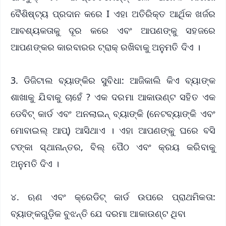
ବୈଶିଷ୍ଟ୍ୟ ପ୍ରଦାନ କରେ I ଏହା ଅତିରିକ୍ତ ଆର୍ଥିକ ଖର୍ଜର
ଆବଶ୍ୟକତାକୁ ଦୂର କରେ ଏବଂ ଆପଣଙ୍କୁ ସହଜରେ
ଆପଣଙ୍କର କାରବାରର ଟ୍ରାକ୍ ରଖିବାକୁ ଅନୁମତି ଦିଏ ।
3. ଡିଜିଟାଲ ବ୍ୟାଙ୍କିର ସୁବିଧା: ଆଜିକାଲି କିଏ ବ୍ୟାଙ୍କ
ଶାଖାକୁ ଯିବାକୁ ଚାହେଁ ? ଏକ ଦରମା ଆକାଉଣ୍ଟ ସହିତ ଏକ
ଡେବିଟ୍ କାର୍ଡ ଏବଂ ଅନଲାଇନ୍ ବ୍ୟାଙ୍କି (ନେଟବ୍ୟାଙ୍କି ଏବଂ
ମୋବାଇଲ୍ ଆପ୍) ଆସିଥାଏ । ଏହା ଆପଣଙ୍କୁ ଘରେ ବସି
ଟଙ୍କା ସ୍ଥାନାନ୍ତର, ବିଲ୍ ପୈଠ ଏବଂ କ୍ରୟ କରିବାକୁ
ଅନୁମତି ଦିଏ ।
୪. ଋଣ ଏବଂ କ୍ରେଡିଟ୍ କାର୍ଡ ଉପରେ ପ୍ରାଥମିକତା:
ବ୍ୟାଙ୍କଗୁଡ଼ିକ ବୁଝନ୍ତି ଯେ ଦରମା ଆକାଉଣ୍ଟ ଥିବା