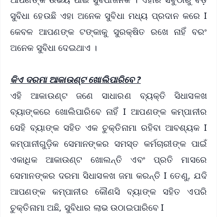
ସୁବିଧା ହେଉଛି ଏହା ଅନେକ ସୁବିଧା ମଧ୍ୟ ପ୍ରଦାନ କରେ I
କେବଳ ଆପଣଙ୍କ ଟଙ୍କାକୁ ସୁରକ୍ଷିତ ରଖେ ନାହିଁ ବରଂ
ଅନେକ ସୁବିଧା ଦେଇଥାଏ ।
କିଏ ଦରମା ଆକାଉଣ୍ଟ ଖୋଲିପାରିବେ ?
ଏହି ଆକାଉଣ୍ଟ ଜଣେ ସାଧାରଣ ବ୍ୟକ୍ତି ସିଧାସଳଖ
ବ୍ୟାଙ୍କରେ ଖୋଲିପାରିବେ ନାହିଁ I ଆପଣଙ୍କ କମ୍ପାନୀର
ସେହି ବ୍ୟାଙ୍କ ସହିତ ଏକ ଚୁକ୍ତିନାମା ରହିବା ଆବଶ୍ୟକ I
କମ୍ପାନୀଗୁଡ଼ିକ ସେମାନଙ୍କର ସମସ୍ତ କର୍ମଚାରୀଙ୍କ ପାଇଁ
ଏକାଧିକ ଆକାଉଣ୍ଟ ଖୋଲନ୍ତି ଏବଂ ପ୍ରତି ମାସରେ
ସେମାନଙ୍କର ଦରମା ସିଧାସଳଖ ଜମା କରନ୍ତି I ତେଣୁ, ଯଦି
ଆପଣଙ୍କ କମ୍ପାନୀର କୌଣସି ବ୍ୟାଙ୍କ ସହିତ ଏପରି
ଚୁକ୍ତିନାମା ଅଛି, ସୁବିଧାର ଲାଭ ଉଠାଇପାରିବେ I