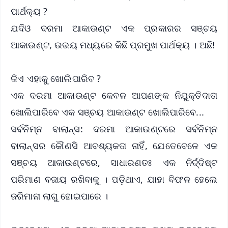
ପାର୍ଥକ୍ୟ ?
ଯଦିଓ ଦରମା ଆକାଉଣ୍ଟ ଏକ ପ୍ରକାରର ସଞ୍ଚୟ
ଆକାଉଣ୍ଟ, ଉଭୟ ମଧ୍ୟରେ କିଛି ପ୍ରମୁଖ ପାର୍ଥକ୍ୟ । ଅଛି!
କିଏ ଏହାକୁ ଖୋଲିପାରିବ ?
ଏକ ଦରମା ଆକାଉଣ୍ଟ କେବଳ ଆପଣଙ୍କ ନିଯୁକ୍ତିଦାତା
ଖୋଲିପାରିବେ ଏକ ସଞ୍ଚୟ ଆକାଉଣ୍ଟ ଖୋଲିପାରିବେ...
ସର୍ବନିମ୍ନ ବାଲାନ୍ସ: ଦରମା ଆକାଉଣ୍ଟରେ ସର୍ବନିମ୍ନ
ବାଲାନ୍ସର କୌଣସି ଆବଶ୍ୟକ‌ତା ନାହିଁ, ଯେତେବେଳେ ଏକ
ସଞ୍ଚୟ ଆକାଉଣ୍ଟରେ, ସାଧାରଣତଃ ଏକ ନିର୍ଦ୍ଦିଷ୍ଟ
ପରିମାଣ ବଜାୟ ରଖିବାକୁ । ପଡ଼ିଥାଏ, ଯାହା ବିଫଳ ହେଲେ
ଜରିମାନା ଲାଗୁ ହୋଇପାରେ ।