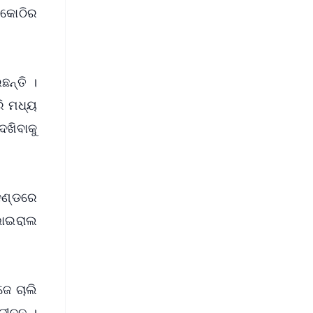
 କୋଠିର
ନ୍ତି ।
ି ମଧ୍ୟ
େଖିବାକୁ
ାଦଣ୍ଡରେ
ଭାଇରାଲ
ଜେ ଚାଲି
 ଜୀବନ ।