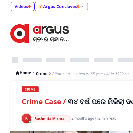
Videos
Argus Conclaves
Home
Crime
Bihar-court-sentences-85-year-old-in-1992-ca
CRIME
Crime Case
/
୩୪ ବର୍ଷ ପରେ ମିଳିଲା 
R
·
2 months ago
·
2
min read
Rashmita Mishra