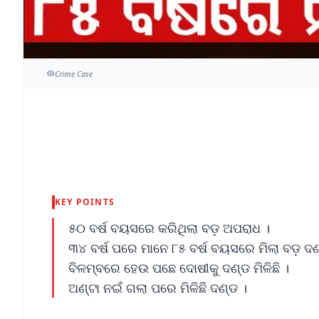
Crime Case
KEY POINTS
୫୦ ବର୍ଷ ବୟସରେ କରିଥିଲା ବଡ଼ ଅପରାଧ ।
୩୪ ବର୍ଷ ପରେ ମାନେ ୮୫ ବର୍ଷ ବୟସରେ ମିଲା ବଡ଼ ଦଣ
ବିଳମ୍ବରେ ହେଉ ପଛେ ଦୋଷୀକୁ ଦଣ୍ଡ ମିଳିଛି ।
ଅଣ୍ଟା ନଇଁ ଗଲା ପରେ ମିଳିଛି ଦଣ୍ଡ ।