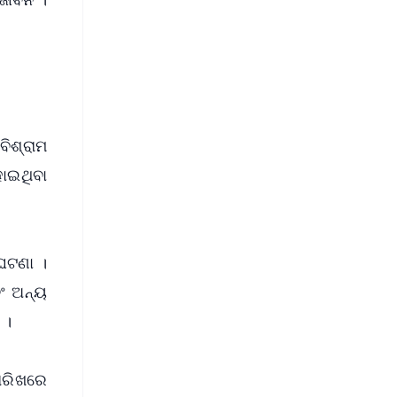
ିଶ୍ରାମ
ୋଇଥିବା
 ଘଟଣା ।
ଂ ଅନ୍ୟ
 ।
ତାରିଖରେ