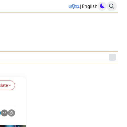
ଓଡ଼ିଆ
|
English
slate