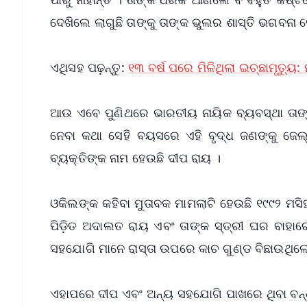
ଦେଖିଲେ ଲାଗୁଛି ତାଙ୍କୁ ତାଙ୍କ ଭୁଲର ଶାସ୍ତି ଭଗବନା ଦ
ଏଥିସହ ପଢ଼ନ୍ତୁ:
୧୩ ବର୍ଷ ପରେ ମିଳିଥିଲା ଇଚ୍ଛାମୃତ୍ୟୁ:
ଆଉ ଏବେ ପୁଣିଥରେ ଭାରତୀୟ ନାୟିକ ବ୍ୟବସ୍ଥା ତାଙ
ନେବା କଥା ସେହି ବୟସରେ ଏହି ବୃଦ୍ଧ ଜଣଙ୍କୁ ଜେଲ୍‌
ବ୍ୟକ୍ତିଙ୍କ ନାମ ହେଉଛି ଦୀପ ରାୟ ।
ଓକିଲଙ୍କ କହିବା ମୁତାବକ ମାମଲାଟି ହେଉଛି ୧୯୯୨ ମସି
ପିଡ଼ିତ ଅଦାଲତ ରାୟ ଏବଂ ତାଙ୍କ ସ୍ତ୍ରୀ ଘର ବାହା
ସହଯୋଗି ମାନେ ରାସ୍ତା ଉପରେ କାଚ ଗୁଣ୍ଡ ବିଛାଉଥିଲେ
ଏହାପରେ ଦୀପ ଏବଂ ଅନ୍ୟ ସହଯୋଗି ପାଖରେ ଥିବା ବନ୍ଧ