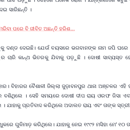
େଇ ସାରିଛନ୍ତି ।
 ମରିବା ପରେ ବି ଜୀବିତ ଅଛନ୍ତି ହରିଶ...
୍କୁ ଦଣ୍ଡ ଦେଇଛି। ଯେଉଁ ବୟସରେ ଭଗବାନଙ୍କ ନାମ ଜପି ଘରେ ବ
ର ଚାରି କାନ୍ଥ ଭିତରକୁ ଯିବାକୁ ପଡ଼ୁଛି । ଦୋଷୀ ସାବ୍ୟସ୍ତ ହ
ହାର। ବିହାରର ବୈଶାଳୀ ଜିଲ୍ଲା ଜୁଡ଼ାବନପୁର ଥାନା ଅଞ୍ଚଳର ଏହି
ରେ ବଶିଥିଲେ । ସେହି ସମୟରେ ଦୋଷୀ ଦୀପ ରାୟ ଓରଫ ଜିସା ଏବ
 । ଯାହାକୁ ପ୍ରତିବାଦ କରିଥିଲେ ଅଦାଲତ ରାୟ ଏବଂ ତାଙ୍କ ସ୍ତ୍ରୀ
ୁକରେ ଗୁଳିମାଡ଼ କରିଥିଲେ। ଯାହାକୁ ନେଇ ୧୯୯୨ ମସିହା ମେ' ୧୦ 