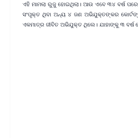
ଏହି ମାମଲା ରୁଜୁ ହୋଇଥିଲା। ଆଉ ଏବେ ୩୪ ବର୍ଷ ପରେ 
ସଂପୃକ୍ତ ଥିବା ଅନ୍ୟ ୪ ଜଣ ଅଭିଯୁକ୍ତଙ୍କର କୋର୍ଟଙ୍କ
ଏକମାତ୍ର ଜୀବିତ ଅଭିଯୁକ୍ତ ଥିଲେ। ଯାହାଙ୍କୁ ୩ ବର୍ଷ 
📱 Get Argus News App
📰 60 Word News
🎬 Argus Podcast
🔔 Free Notification Alerts
Download Free:
Android - Scan QR
i