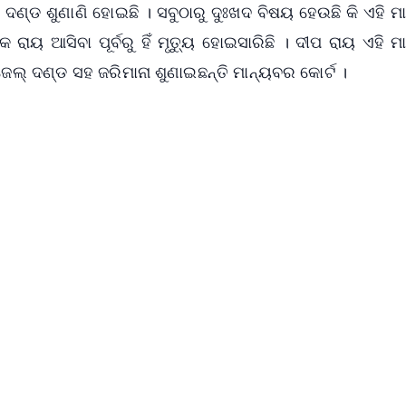
ଦଣ୍ଡ ଶୁଣାଣି ହୋଇଛି । ସବୁଠାରୁ ଦୁଃଖଦ ବିଷୟ ହେଉଛି କି ଏହି 
 ରାୟ ଆସିବା ପୂର୍ବରୁ ହିଁ ମୃତ୍ୟୁ ହୋଇସାରିଛି । ଦୀପ ରାୟ ଏହି 
ଜେଲ୍ ଦଣ୍ଡ ସହ ଜରିମାନା ଶୁଣାଇଛନ୍ତି ମାନ୍ୟବର କୋର୍ଟ ।
✨
📺 Live TV and Breaking News
⭐
⭐
⭐
⭐
4.8 Rating
50K+ Download
OS - Scan QR