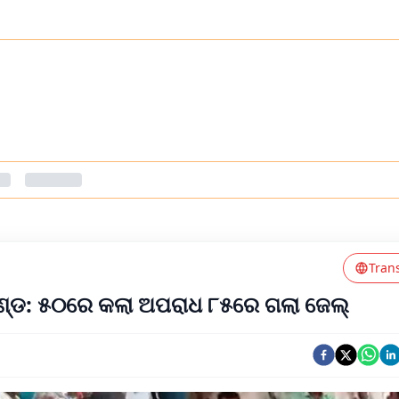
Tran
ଦଣ୍ଡ: ୫୦ରେ କଲା ଅପରାଧ ୮୫ରେ ଗଲା ଜେଲ୍