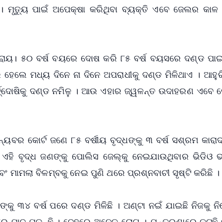
। ମୃତ୍ୟୁ ପାଇଁ ଅପେକ୍ଷା କରିଥିବା ବ୍ୟକ୍ତି ଏବେ ଜେଲର କାଳ
ରାୟ। ୫୦ ବର୍ଷ ବୟରେ ଦୋଷ କରି ୮୫ ବର୍ଷ ବୟସରେ ଦଣ୍ଡ ପାଇଛ
ହେଲେ ମଧ୍ୟ ଦିନେ ନା ଦିନେ ଅପରାଧୀକୁ ଦଣ୍ଡ ମିଳିଥାଏ । ଆହୁର
୍ଦ୍ଦୋଷିକୁ ଦଣ୍ଡ ନମିଳୁ । ଆଉ ଏହାର ଜ୍ୱଳନ୍ତ ଉଦାହରଣ ଏବେ ଦ
ନ୍ୟବର କୋର୍ଟ ଜଣେ ୮୫ ବର୍ଷୀୟ ବୃଦ୍ଧଙ୍କୁ ୩ ବର୍ଷ ସଶ୍ରମ କାର
େ ଏହି ବୃଦ୍ଧ ଜଣଙ୍କୁ ପୋଲିସ ଜେଲ୍‌କୁ ନେଇଯାଉଥିବାର ଭିଡିଓ 
ଂ ମାମଲା ବିଳମ୍ବକୁ ନେଇ ପୁଣି ଥରେ ପ୍ରଶ୍ନବାଚୀ ସୃଷ୍ଟି କରିଛି ।
ଙ୍କୁ ୩୪ ବର୍ଷ ପରେ ଦଣ୍ଡ ମିଳିଛି । ଅଣ୍ଟା ନଇଁ ଯାଇଛି ନିଜକୁ ନି
କଷ୍ଟରେ ପାଦ ପଡ଼ୁଛି । ଦେହରେ ଅନେକ ରୋଗ । ଯନ୍ତ୍ରଣାରେ କଟୁଛି