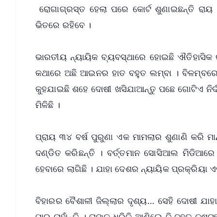
ରୋଗାଗ୍ରସ୍ତ ହେଲା ପରେ କୋର୍ଟ ଶୁଣାଇଛନ୍ତି ରାୟ 
ଭିତରେ ରହିବେ ।
ଭାରତୀୟ ନ୍ୟାୟିକ ବ୍ୟବସ୍ଥାରେ ହୋଇଛି ଐତିହାସିକ 
କଥାରେ ଅଛି ଆଇନର ହାତ ବହୁତ ଲମ୍ବା । ବିଳମ୍ବରେ 
କୁହଯାଇଛି ଶହେ ଦୋଷୀ ଖସିଯାଆନ୍ତୁ ପଛେ ଗୋଟିଏ ନିର
ମିଳିଛି ।
ପ୍ରାୟ ୩୪ ବର୍ଷ ପୁରୁଣା ଏକ ମାମଲାର ଶୁଣାଣି କରି ମା
ଦଣ୍ଡିତ କରିଛନ୍ତି । ବର୍ତ୍ତମାନ ସୋସିଆଲ ମିଡିଆର
ହେବାରେ ଲାଗିଛି । ଯାହା ଦେଶର ନ୍ୟାୟିକ ପ୍ରକ୍ରିୟା ଏବ
ବିହାରର ବୈଶାଳୀ ଜିଲ୍ଲାର ଦୃଶ୍ୟ... ସେହି ଦୋଷୀ ଯାହା
ପାରୁ ନାହାଁନ୍ତି । ତାଙ୍କ ଧରିକି ଆଣିଲେ ବି ବହୁତ 