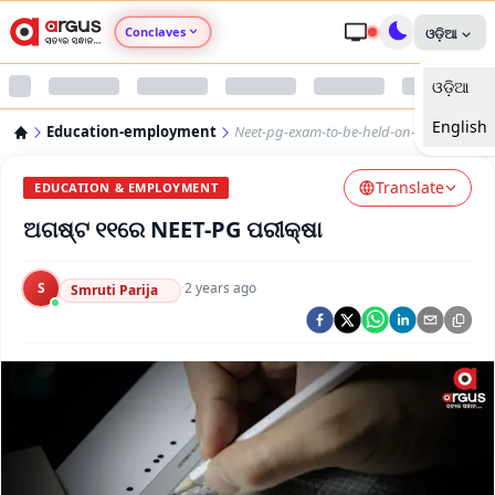
Conclaves
ଓଡ଼ିଆ
ଓଡ଼ିଆ
Argus Agri Vikas
English
Education-employment
Neet-pg-exam-to-be-held-on-august-11
Argus Nari Shakti
Translate
EDUCATION & EMPLOYMENT
Argus Education Next
ଅଗଷ୍ଟ ୧୧ରେ NEET-PG ପରୀକ୍ଷା
Argus Health Connect
S
·
2 years ago
Smruti Parija
Argus Swaad Odisha
Argus Chalo Dekhein Apna Desh