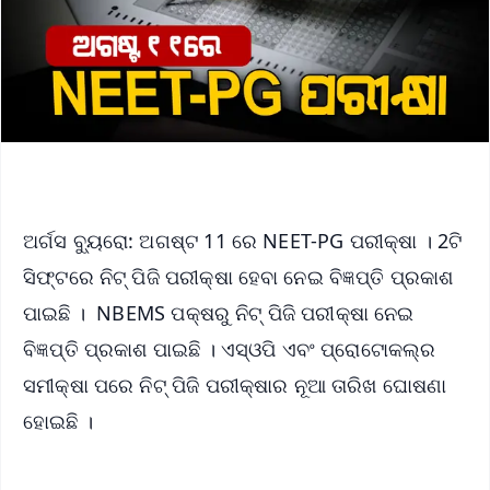
ଅର୍ଗସ ବ୍ୟୁରୋ: ଅଗଷ୍ଟ 11 ରେ NEET-PG ପରୀକ୍ଷା । 2ଟି
ସିଫ୍ଟରେ ନିଟ୍ ପିଜି ପରୀକ୍ଷା ହେବା ନେଇ ବିଜ୍ଞପ୍ତି ପ୍ରକାଶ
ପାଇଛି । NBEMS ପକ୍ଷରୁ ନିଟ୍ ପିଜି ପରୀକ୍ଷା ନେଇ
ବିଜ୍ଞପ୍ତି ପ୍ରକାଶ ପାଇଛି । ଏସ୍‌ଓପି ଏବଂ ପ୍ରୋ‌ଟୋକଲ୍‌ର
ସମୀକ୍ଷା ପରେ ନିଟ୍ ପିଜି ପରୀକ୍ଷାର ନୂଆ ତାରିଖ ଘୋଷଣା
ହୋଇଛି ।