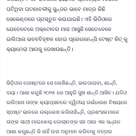
ଘଟିଥିବା ଘଟଣାବଳୀକୁ ସୁନ୍ଦର ଭାବେ ମାତ୍ର କିଛି
ସେକେଣ୍ଡରେ ପ୍ରସ୍ତୁତ କରାଯାଇଛି। ଏହି ଭିଡିଓରେ
ଯେତେବେଳେ ଅକ୍ଟୋବର ମାସ ଆସୁଛି ସେତେବେଳେ
ଇଲିଆନା ଭବବବିହ୍ଵଳ ହୋଇ ପ୍ରେଗନେନ୍ସି ଟେଷ୍ଟ କିଟ୍ କୁ
କ୍ୟାମେରା ଆଗକୁ ଦେଖାଉଛନ୍ତି।
ଭିଡ଼ିଓର ପୋଷ୍ଟରେ ସେ ଲେଖିଛନ୍ତି, ଭଲପାଇବା, ଶାନ୍ତି,
ଦୟା। ଆଶା କରୁଛି ୨୦୨୫ ରେ ଆହୁରି ସୁଖ ଶାନ୍ତି ଆସିବ। ଯଦିଓ
ଇଲିଆନା ତାଙ୍କ କ୍ୟାପ୍ସନରେ ଦ୍ୱିତୀୟ ଗର୍ଭଧାରଣ ବିଷୟରେ
ସ୍ପଷ୍ଟ ଭାବରେ ଉଲ୍ଲେଖ କରିନାହାଁନ୍ତି, ପ୍ରଶଂସକମାନେ
ତାଙ୍କ ସାଥୀ ମାଇକେଲ୍ ଡୋଲାନଙ୍କ ସହ ଆଉ ଏକ ସନ୍ତାନ
ଆଶା କରୁଛନ୍ତି କି ନାହିଁ ତାହା ଅନୁମାନ କରିବାକୁ ତତ୍ପର