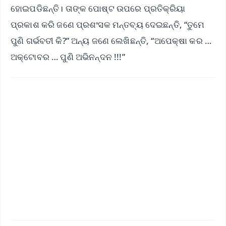
ହୋଇପଡିଛନ୍ତି। ତାଙ୍କ ପୋଷ୍ଟ ଉପରେ ପ୍ରତିକ୍ରିୟା
ପ୍ରକାଶ କରି ଜଣେ ପ୍ରଶଂସକ ମନ୍ତବ୍ୟ ଦେଇଛନ୍ତି, “ତୁମେ
ପୁଣି ଗର୍ଭବତୀ କି?” ଅନ୍ୟ ଜଣେ ଲେଖିଛନ୍ତି, “ଅପେକ୍ଷା କର …
ଅକ୍ଟୋବର … ପୁଣି ଅଭିନନ୍ଦନ !!!”