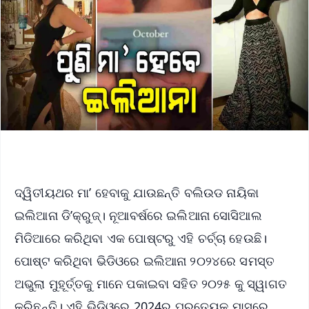
ଦ୍ୱିତୀୟଥର ମା’ ହେବାକୁ ଯାଉଛନ୍ତି ବଲିଉଡ ନାୟିକା
ଇଲିଆନା ଡି’କ୍ରୁଜ୍। ନୂଆବର୍ଷରେ ଇଲିଆନା ସୋସିଆଲ
ମିଡିଆରେ କରିଥିବା ଏକ ପୋଷ୍ଟରୁ ଏହି ଚର୍ଚ୍ଚା ହେଉଛି।
ପୋଷ୍ଟ କରିଥିବା ଭିଡିଓରେ ଇଲିଆନା ୨୦୨୪ରେ ସମସ୍ତ
ଅଭୁଲା ମୁହୂର୍ତ୍ତକୁ ମାନେ ପକାଇବା ସହିତ ୨୦୨୫ କୁ ସ୍ୱାଗତ
କରିଛନ୍ତି। ଏହି ଭିଡିଓରେ 2024ର ପ୍ରତ୍ୟେକ ମାସରେ