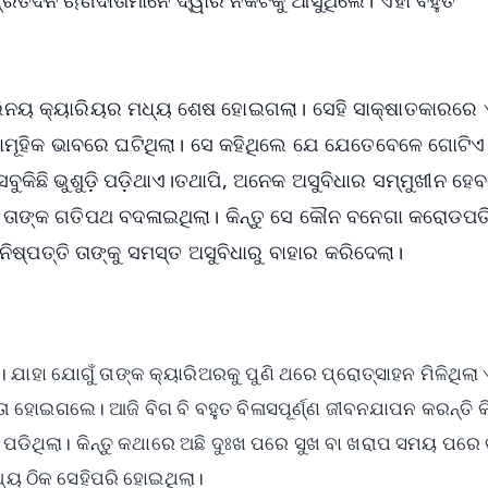
 ଅଭିନୟ କ୍ୟାରିୟର ମଧ୍ୟ ଶେଷ ହୋଇଗଲା। ସେହି ସାକ୍ଷାତକାରରେ 
ାମୂହିକ ଭାବରେ ଘଟିଥିଲା। ସେ କହିଥିଲେ ଯେ ଯେତେବେଳେ ଗୋଟିଏ
ସବୁକିଛି ଭୁଶୁଡ଼ି ପଡ଼ିଥାଏ।ତଥାପି, ଅନେକ ଅସୁବିଧାର ସମ୍ମୁଖୀନ ହେ
ଁ ତାଙ୍କ ଗତିପଥ ବଦଳାଇଥିଲା। କିନ୍ତୁ ସେ କୌନ ବନେଗା କରୋଡପତ
୍ପତ୍ତି ତାଙ୍କୁ ସମସ୍ତ ଅସୁବିଧାରୁ ବାହାର କରିଦେଲା।
 ଯାହା ଯୋଗୁଁ ତାଙ୍କ କ୍ୟାରିଅରକୁ ପୁଣି ଥରେ ପ୍ରୋତ୍ସାହନ ମିଳିଥିଲା
ା ହୋଇଗଲେ। ଆଜି ବିଗ ବି ବହୁତ ବିଳାସପୂର୍ଣ୍ଣ ଜୀବନଯାପନ କରନ୍ତି କି
ପଡିଥିଲା। କିନ୍ତୁ କଥାରେ ଅଛି ଦୁଃଖ ପରେ ସୁଖ ବା ଖରାପ ସମୟ ପର
ୟ ଠିକ ସେହିପରି ହୋଇଥିଲା।