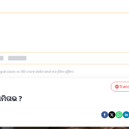
l-cases-rs-90-crore-debt-and-no-film-offers
Tran
ମିତାଭ ?