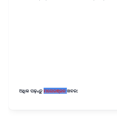
📱 Get Argus News App
📰 60 Word News
🎬 Argus Podcast
🔔 Free Notification Alerts
Download Free:
Android - Scan QR
i
ଅଧିକ ପଢ଼ନ୍ତୁ
ମନୋରଞ୍ଜନ
ଖବର: