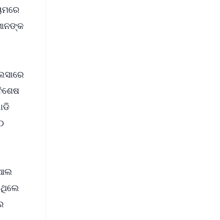
୍ୟମରେ
ମାନଙ୍କ
ଜଲସାରେ
ବିଶେଷ
ାଡି
୦
ସିଆଲ
ିଥିଲେ
େ