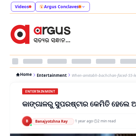
Videos
Argus Conclaves
Home
Entertainment
When-amitabh-bachchan-faced-55-lega
ENTERTAINMENT
କାଙ୍ଗାଳରୁ ସୁପରଷ୍ଟାର କେମିତି ହେଲେ ଅ
B
·
1 year ago
·
2
min read
Banajyotshna Ray