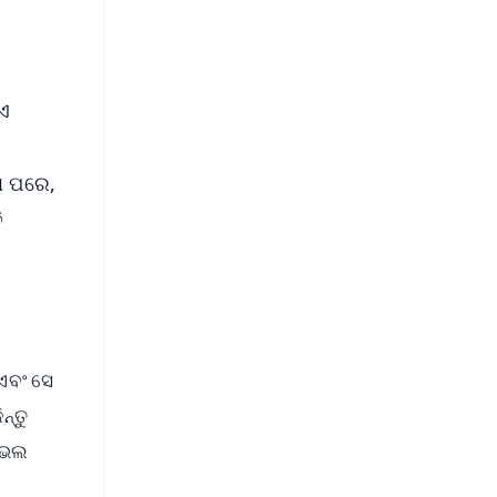
ଏ
ବା ପରେ,
ି
 ଏବଂ ସେ
ନ୍ତୁ
େ ଭଲ