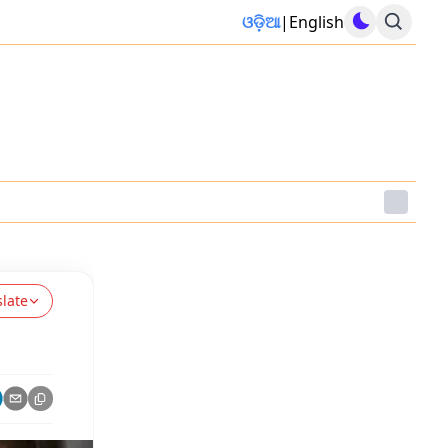
ଓଡ଼ିଆ
|
English
slate