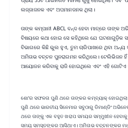
ଲଜ୍ଜାଜନକ ଏବଂ ଅପମାନଜନକ ଥିଲା।
ତାଙ୍କ କମ୍ପାନୀ ABCL ବନ୍ଦ ହେବା ମାତ୍ରେ ତାଙ୍କ
ବିଷୟରେ କଥା ହୋଇ ସେ କହିଥିଲେ ଯେ ଘଟଣାଗୁଡ଼ିକ ସ
ବିଭାଗରେ କିଛି ଭୁଲ ହୁଏ, ତୁମ ଚାରିପାଖରେ ଥିବା ଅନ୍ୟ 
ଅମିତାଭ ବଚ୍ଚନ ପୁନରାଗମନ କରିଥିଲେ। ଟେଲିଭିଜନ ହି
ଆୟୋଜନ କରିବାକୁ ରାଜି ହୋଇଥିଲେ ଏବଂ ଏହି ଗୋଟିଏ ନିଷ
ଶୋ’ର ସଫଳତା ପୁଣି ଥରେ ତାଙ୍କର କମ୍‌ବ୍ୟାକ୍‌ ହୋଇଥିଲା।
ପୁଣି ଥରେ ଭାରତୀୟ ସିନେମାର ସବୁଠାରୁ ଡିମାଣ୍ଡିଂ ଅଭିନେତ
ଥରେ ତାଙ୍କୁ ଏକ ବହୁତ ଖରାପ ସମୟର ସମ୍ମୁଖୀନ ହେବାକୁ 
ସମୟ ସମସ୍ତଙ୍କର ଆସିଥାଏ। ଅମିତାଭ ବଚ୍ଚନଙ୍କର ମଧ୍