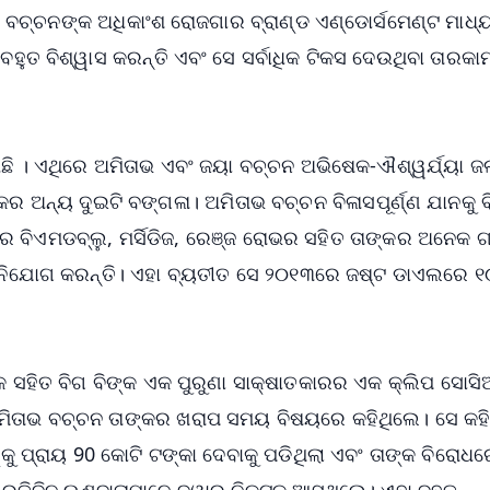
ଭ ବଚ୍ଚନଙ୍କ ଅଧିକାଂଶ ରୋଜଗାର ବ୍ରାଣ୍ଡ ଏଣ୍ଡୋର୍ସମେଣ୍ଟ ମାଧ
ବହୁତ ବିଶ୍ୱାସ କରନ୍ତି ଏବଂ ସେ ସର୍ବାଧିକ ଟିକସ ଦେଉଥିବା ତାରକା
ଛି । ଏଥିରେ ଅମିତାଭ ଏବଂ ଜୟା ବଚ୍ଚନ ଅଭିଷେକ-ଐଶ୍ୱର୍ଯ୍ୟା 
୍କର ଅନ୍ୟ ଦୁଇଟି ବଙ୍ଗଳା। ଅମିତାଭ ବଚ୍ଚନ ବିଳାସପୂର୍ଣ୍ଣ ଯାନକୁ 
ରେ ବିଏମଡବ୍ଲୁ, ମର୍ସିଡିଜ, ରେଞ୍ଜ ରୋଭର ସହିତ ତାଙ୍କର ଅନେକ ଗ
ିନିଯୋଗ କରନ୍ତି। ଏହା ବ୍ୟତୀତ ସେ ୨୦୧୩ରେ ଜଷ୍ଟ ଡାଏଲରେ ୧
ିଙ୍କ ସହିତ ବିଗ ବିଙ୍କ ଏକ ପୁରୁଣା ସାକ୍ଷାତକାରର ଏକ କ୍ଲିପ ସୋ
ମିତାଭ ବଚ୍ଚନ ତାଙ୍କର ଖରାପ ସମୟ ବିଷୟରେ କହିଥିଲେ। ସେ କହ
ୁ ପ୍ରାୟ 90 କୋଟି ଟଙ୍କା ଦେବାକୁ ପଡିଥିଲା ଏବଂ ତାଙ୍କ ବିରୋଧର
ରତିଦିନ ଋଣଦାତାମାନେ ଦ୍ୱାର ନିକଟକୁ ଆସୁଥିଲେ। ଏହା ବହୁତ