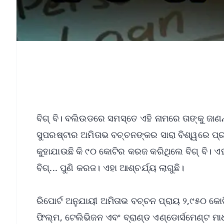
ବିଗ୍‌ ବି। ବଲିଉଡରେ ସମସ୍ତେ ଏହି ନାମରେ ତାଙ୍କୁ ଜାଣନ
ସୁପରଷ୍ଟାର ଅମିତାଭ ବଚ୍ଚନଙ୍କର ସାରା ବିଶ୍ୱରେ ପ୍
କୁହାଯାଉଛି କି ୯୦ କୋଟିର କରଜ କରିଥିଲେ ବିଗ୍‌ ବି। ଏହା
ବିଗ୍‌... ପୁଣି କରଜ। ଏହା ଆଶ୍ଚର୍ଯ୍ୟ ଲାଗୁଛି।
ରିପୋର୍ଟ ଅନୁଯାୟୀ ଅମିତାଭ ବଚ୍ଚନ ପ୍ରାୟ ୨,୯୫୦ କୋ
ଫିଲ୍ମ, ଟେଲିଭିଜନ ଏବଂ ବ୍ରାଣ୍ଡ ଏଣ୍ଡୋର୍ସମେଣ୍ଟ 