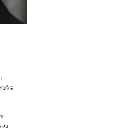
।
 ମାଲିକ
ତଃ
ିତାଭ