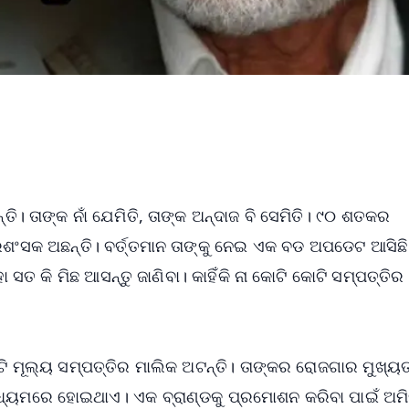
୍ତି। ତାଙ୍କ ନାଁ ଯେମିତି, ତାଙ୍କ ଅନ୍ଦାଜ ବି ସେମିତି। ୯୦ ଶତକର
ରଶଂସକ ଅଛନ୍ତି। ବର୍ତ୍ତମାନ ତାଙ୍କୁ ନେଇ ଏକ ବଡ ଅପଡେଟ ଆସିଛି
 ସତ କି ମିଛ ଆସନ୍ତୁ ଜାଣିବା। କାହିଁକି ନା କୋଟି କୋଟି ସମ୍ପତ୍ତିର
ଟି ମୂଲ୍ୟ ସମ୍ପତ୍ତିର ମାଲିକ ଅଟନ୍ତି। ତାଙ୍କର ରୋଜଗାର ମୁଖ୍ୟ
ମାଧ୍ୟମରେ ହୋଇଥାଏ। ଏକ ବ୍ରାଣ୍ଡକୁ ପ୍ରମୋଶନ କରିବା ପାଇଁ ଅମ