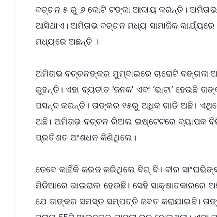
ବଚ୍ଚନ ୫ ରୁ ୬ କୋଟି ଟଙ୍କା ଆଦାୟ କରନ୍ତି। ଅମିତା
ଆସିଥାଏ। ଅମିତାଭ ବଚ୍ଚନ ମଧ୍ୟ ସାମାଜିକ କାର୍ଯ୍ୟରେ 
ମଧ୍ୟରେ ଅଛନ୍ତି ।
ଅମିତାଭ ବଚ୍ଚନଙ୍କର ମୁମ୍ବାଇରେ ଚାରୋଟି ବଙ୍ଗଳା ଅ
ରୁହନ୍ତି। ଏହା ବ୍ୟତୀତ ‘ଜନକ’ ଏବଂ ‘ଭାଟା’ ହେଉଛି ତାଙ
ପସନ୍ଦ କରନ୍ତି। ତାଙ୍କର ୧୫ରୁ ଅଧିକ ଗାଡି ଅଛି। ଏଥି
ଅଛି। ଅମିତାଭ ବଚ୍ଚନ ରିଅଲ ଇଷ୍ଟେଟରେ ବ୍ୟାପକ ବ
ପ୍ରତିଶତ ଅଂଶଧନ କିଣିଥିଲେ।
ତେବେ କାହିଁକି କରଜ କରିଥିଲେ ବିଗ୍‌ ବି। ବୀର ସାଂଘଭ
ମିଡିଆରେ ଭାଇରାଲ ହେଉଛି। ସେହି ସାକ୍ଷାତକାରରେ ଅ
ଯେ ତାଙ୍କର ସମସ୍ତ ସମ୍ପତ୍ତି ଜବତ କରାଯାଇଛି। ତାଙ୍କ
ପ୍ରାୟ 55ଟି ଆଇନଗତ ମାମଲା ରୁଜୁ ହୋଇଥିଲା। ଏବଂ ପ୍