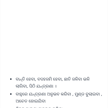
✨
📱 Get Argus News App
📰 60 Word News
🎬 Argus Podcast
📺 Live TV and Breaking News
🔔 Free Notification Alerts
Download Free:
Android - Scan QR
iOS - Scan QR
ବାନ୍ତି ହେବା, ବଦହଜମି ହେବା, ଛାତି ଜଳିବା ଭଳି
ଲାଗିବା, ପିଠି ଯନ୍ତ୍ରଣା ।
ବାହୁରେ ଯନ୍ତ୍ରଣା ଅନୁଭବ କରିବା , ମୁଣ୍ଡ ବୁଲାଇବା ,
ଅଚେତ ହୋଇଯିବା