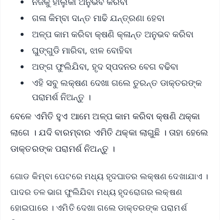
ନିଜକୁ ହାଲୁକା ଅନୁଭବ କରିବା
ଗଳା କିମ୍ବା ଦାନ୍ତ ମାଢି ଯନ୍ତ୍ରଣା ହେବା
ଅଳ୍ପ କାମ କରିବା କ୍ଷଣି କ୍ଳାନ୍ତ ଅନୁଭବ କରିବା
ଘୁଙ୍ଗୁଡି ମାରିବା, ଝାଳ ବୋହିବା
ଅଙ୍ଗ ଫୁଲିଯିବା, ହୃଦ ସ୍ପଦନର ବେଗ ବଢିବା
ଏହି ସବୁ ଲକ୍ଷଣ ଦେଖା ଗଲେ ତୁରନ୍ତ ଡାକ୍ତରଙ୍କ
ପରାମର୍ଶ ନିଅନ୍ତୁ ।
ବେଳେ ଏମିତି ହୁଏ ଆମେ ଅଳ୍ପ କାମ କରିବା କ୍ଷଣି ଥକ୍କା
ଲାଗେ । ଯଦି ବାରମ୍ବାର ଏମିତି ଥକ୍କା ଲାଗୁଛି । ତାହା ହେଲେ
ଡାକ୍ତରଙ୍କ ପରାମର୍ଶ ନିଅନ୍ତୁ ।
ଗୋଡ କିମ୍ବା ପେଟରେ ମଧ୍ୟ ହୃଦଘାତର ଲକ୍ଷଣ ଦେଖାଯାଏ ।
ପାଦର ତଳ ଭାଗ ଫୁଲିଯିବା ମଧ୍ୟ ହୃଦରୋଗର ଲକ୍ଷଣ
ହୋଇପାରେ । ଏମିତି ଦେଖା ଗଲେ ଡାକ୍ତରଙ୍କ ପରାମର୍ଶ