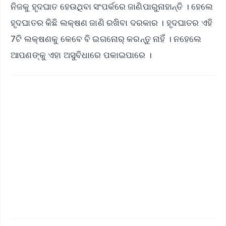
ନିଜକୁ ହୃଦଘାତ ହେଉଥିବା ସଂପର୍କରେ ଜାଣିପାରୁନାହାନ୍ତି । ହେଲେ
ହୃଦଘାତର କିଛି ଲକ୍ଷଣ ଜାଣି ରଖିବା ଦରକାର । ହୃଦଘାତର ଏହି
7ଟି ଲକ୍ଷଣକୁ କେବେ ବି ଇଗନୋର୍ କରନ୍ତୁ ନାହିଁ । ନହେଲେ
ଆପଣଙ୍କୁ ଏହା ଅସୁବିଧାରେ ପକାଇପାରେ ।