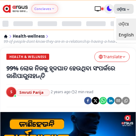
Conclaves
ଓଡ଼ିଆ
ଓଡ଼ିଆ
Argus Agri Vikas
English
Health-wellness
Argus Nari Shakti
99-of-people-dont-know-they-are-in-a-relationship-having-a-heart-attack
Translate
Argus Education Next
HEALTH & WELLNESS
99% ଲୋକ ନିଜକୁ ହୃଦଘାତ ହେଉଥିବା ସଂପର୍କରେ
Argus Health Connect
ଜାଣିପାରୁନାହାନ୍ତି
Argus Swaad Odisha
S
·
2 years ago
·
2
min read
Smruti Parija
Argus Chalo Dekhein Apna Desh