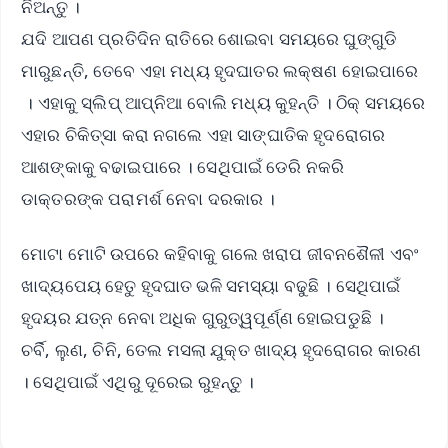
ନିଅନ୍ତୁ ।
ଯଦି ଆପଣ ପ୍ରତିଦିନ ରାତିରେ ଶୋଇବା ସମୟରେ ଘୁଙ୍ଗୁଡି
ମାରୁଛନ୍ତି, ତେବେ ଏହା ମଧ୍ୟ ହୃଦଘାତର ଲକ୍ଷଣ ହୋଇପାରେ
। ଏହାକୁ ସ୍ଲିପ୍ ଆପ୍ନିଆ ବୋଲି ମଧ୍ୟ କୁହନ୍ତି । ଠିକ୍ ସମୟରେ
ଏହାର ଚିକିତ୍ସା କରା ନଗଲେ ଏହା ସାଙ୍ଘାତିକ ହୃଦରୋଗର
ଆଶଙ୍କାକୁ ବଢାଇପାରେ । ସେଥିପାଇଁ ଡେରି ନକରି
ଡାକ୍ତରଙ୍କ ପରାମର୍ଶ ନେବା ଦରକାର ।
ମୋଟା ମୋଟି ଉପରେ କହିବାକୁ ଗଲେ ଖରାପ ଜୀବନଶୈଳୀ ଏବଂ
ଖାଦ୍ୟପେୟ ହେତୁ ହୃଦଘାତ ଭଳି ସମସ୍ୟା ବଢୁଛି । ସେଥିପାଇଁ
ହୃଦୟର ଯତ୍ନ ନେବା ଅଧିକ ଗୁରୁତ୍ୱପୂର୍ଣ୍ଣ ହୋଇପଡୁଛି ।
ଚର୍ବି, ଲୁଣ, ଚିନି, ତେଲ ମସଲା ଯୁକ୍ତ ଖାଦ୍ୟ ହୃଦରୋଗର କାରଣ
। ସେଥିପାଇଁ ଏଥିରୁ ଦୂରେଇ ରୁହନ୍ତୁ ।