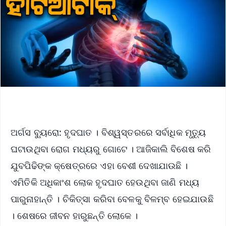
ଅର୍ଗସ ବ୍ୟୁରୋ: ହୃଦଘାତ । ବିଶ୍ୱସ୍ତରରେ ସର୍ବାଧିକ ମୃତ୍ୟୁ
ଘଟାଉଥିବା ରୋଗ ମଧ୍ୟରୁ ଗୋଟେ । ଆଜିକାଲି ବିଶେଷ କରି
ଯୁବପିଢିଙ୍କ କ୍ଷେତ୍ରରେ ଏହା ବେଶୀ ଦେଖାଯାଉଛି ।
ଏମିତିକି ଅଧିକାଂଶ ଲୋକ ହୃଦଘାତ ହେଉଥିବା ଜାଣି ମଧ୍ୟ
ପାରୁନାହାନ୍ତି । ଚିକିତ୍ସା କରିବା ବେଳକୁ ବିଳମ୍ବ ହେଇଯାଉଛି
। ଶେଷରେ ଜୀବନ ହାରୁଛନ୍ତି ଲୋକେ ।