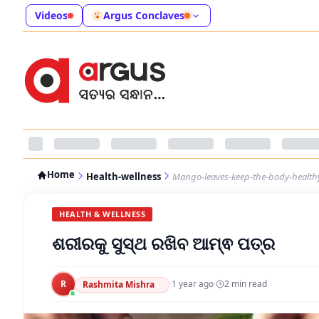
Videos
Argus Conclaves
Home
Health-wellness
Mango-leaves-keep-the-body-health
HEALTH & WELLNESS
ଶରୀରକୁ ସୁସ୍ଥ ରଖିବ ଆମ୍ଵ ପତ୍ର
R
·
1 year ago
·
2
min read
Rashmita Mishra