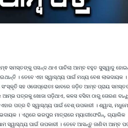
୍ଵ ସମସ୍ତଙ୍କୁ ପସନ୍ଦ ଥାଏ ପାଚିଲା ଆମ୍ବ ବହୁତ ସୁସ୍ୱାଦୁ ହୋଇ
ଥାନ୍ତି । ତେବେ ଏହା ସ୍ୱାସ୍ଥ୍ୟ ପାଇଁ ମଧ୍ୟ ବେଶ ଲାଭଦାୟକ ।
 ସଂସ୍କୃତି ସହ ଓତୋପ୍ରୋତଃ ଭାବରେ ଜଡ଼ିତ ଆମ୍ବ ପ୍ରାୟ ସମସ୍ତ
ରେ ଆମ୍ଭ ପତ୍ରକୁ ଖୋଜା ପଡ଼ିଥାଏ, କଳସ ବସିବା ଠାରୁ ତୋରଣ ବାନ୍ଧ
ତ ଏହାର ପତ୍ର ବି ସ୍ୱାସ୍ଥ୍ୟ ପାଇଁ ବେଶ୍ ଉପକାରୀ । ଶ୍ୱାସ, ମଧୁମ
ାଭଦାୟକ । ଏଥିରେ ଭରପୁର ମାତ୍ରାରେ ମ୍ୟାଗୀଫେରିନ୍, ଗ୍ୟାଲିକ
ଆମ ସ୍ୱାସ୍ଥ୍ୟ ପାଇଁ ଉପକାରୀ । ତେବେ ଆସନ୍ତୁ ଜାଣିବା ଆମ୍ବ ପ