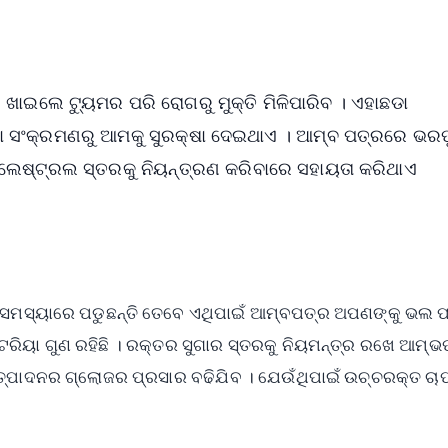
OS - Scan QR
ାଇଲେ ଟ୍ୟୁମର ପରି ରୋଗରୁ ମୁକ୍ତି ମିଳିପାରିବ । ଏହାଛଡା
ା ସଂକ୍ରମଣରୁ ଆମକୁ ସୁରକ୍ଷା ଦେଇଥାଏ । ଆମ୍ବ ପତ୍ରରେ ଭର
େଷ୍ଟ୍ରଲ ସ୍ତରକୁ ନିୟନ୍ତ୍ରଣ କରିବାରେ ସହାୟତା କରିଥାଏ
ମସ୍ୟାରେ ପଡୁଛନ୍ତି ତେବେ ଏଥିପାଇଁ ଆମ୍ବପତ୍ର ଅପଣଙ୍କୁ ଭଲ 
ରିୟା ଗୁଣ ରହିଛି । ରକ୍ତର ସୁଗାର ସ୍ତରକୁ ନିୟମନ୍ତ୍ର ରଖେ ଆମ୍ଭ
୍ପାଦନର ଗ୍ଲୋଜର ପ୍ରସାର ବଢିଯିବ । ଯେଉଁଥିପାଇଁ ଉଚ୍ଚରକ୍ତ ଚା