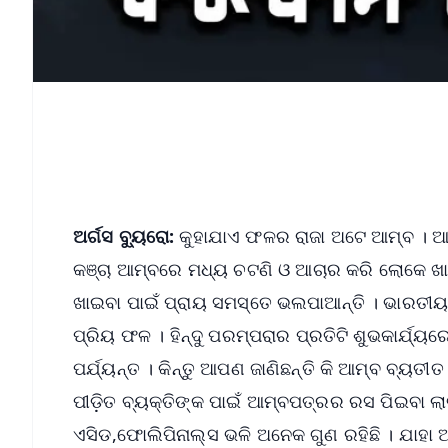
ଅର୍ଗସ ବ୍ୟୁରୋ:
କୁହାଯାଏ ଫଳର ରାଜା ଅଟେ ଆମ୍ବ । ଆମ
କଞ୍ଚା ଆମ୍ବରେ ମଧ୍ୟ ଚଟଣି ଓ ଆଚାର କରି ଲୋକେ ଖାଇ
ଖାଇବା ପାଇଁ ପ୍ରାୟ ସମସ୍ତେ ଭଲପାଆନ୍ତି । ଭାରତୀୟ
ପ୍ରିୟ ଫଳ । ହିନ୍ଦୁ ପରମ୍ପରାର ପ୍ରତିଟି ଶୁଭକାର୍ଯ୍ୟ
ପର୍ଯ୍ୟନ୍ତ । କିନ୍ତୁ ଆପଣ ଜାଣିଛନ୍ତି କି ଆମ୍ବ ବ୍ୟତୀ
ପୀଡ଼ିତ ବ୍ୟକ୍ତିଙ୍କ ପାଇଁ ଆମ୍ବପତ୍ରର ରସ ପିଇବା ଲ
ଏସିଡ,ଫୋଲିପିନାଲ୍ସ ଭଳି ଅନେକ ଗୁଣ ରହିଛି । ଯାହା 