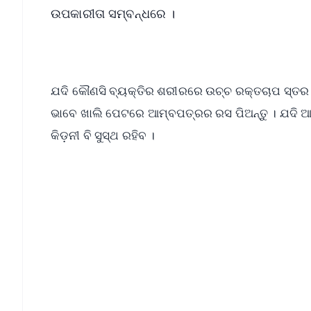
ଉପକାରୀତା ସମ୍ବନ୍ଧରେ ।
ଯଦି କୌଣସି ବ୍ୟକ୍ତିର ଶରୀରରେ ଉଚ୍ଚ ରକ୍ତଚାପ ସ୍ତର ଅ
ଭାବେ ଖାଲି ପେଟରେ ଆମ୍ବପତ୍ରର ରସ ପିଅନ୍ତୁ । ଯଦି ଆପ
କିଡ଼ନୀ ବି ସୁସ୍ଥ ରହିବ ।
📱 Get Argus News App
📰 60 Word News
🎬 Argus Podcast
🔔 Free Notification Alerts
Download Free: