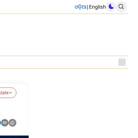
ଓଡ଼ିଆ
|
English
slate