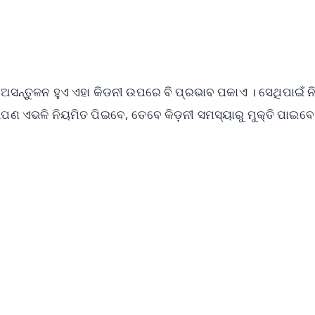
ସନ୍ତୁଳନ ହୁଏ ଏହା କିଡନୀ ଉପରେ ବି ପ୍ରଭାବ ପକାଏ । ସେଥିପାଇଁ ନ
ଣ ଏଭଳି ନିୟମିତ ପିଇବେ, ତେବେ କିଡ଼ନୀ ସମସ୍ୟାରୁ ମୁକ୍ତି ପାଇବେ
✨
📺 Live TV and Breaking News
⭐
⭐
⭐
⭐
4.8 Rating
50K+ Download