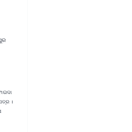
ପୁର
ଫାଇଦା
ପତ୍ର ।
ପ