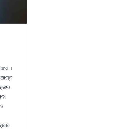
ଥାଏ ।
 ଆମ୍ବ
ଙ୍କର
ିବା
େହ
ତ୍ରର