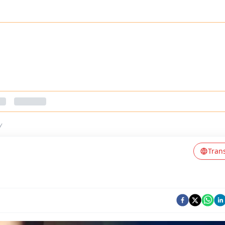
y
Tran