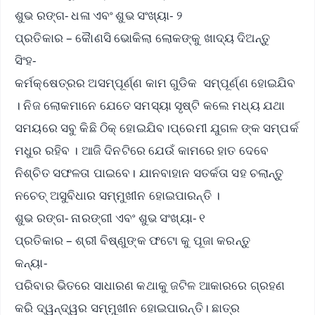
ଶୁଭ ରଙ୍ଗ- ଧଳା ଏବଂ ଶୁଭ ସଂଖ୍ୟା- ୨
ପ୍ରତିକାର – କୈାଣସି ଭୋକିଲା ଲୋକଙ୍କୁ ଖାଦ୍ୟ ଦିଅନ୍ତୁ
ସିଂହ-
କର୍ମକ୍ଷେତ୍ରର ଅସମ୍ପୂର୍ଣ୍ଣ କାମ ଗୁଡିକ ସମ୍ପୂର୍ଣ୍ଣ ହୋଇଯିବ
। ନିଜ ଲୋକମାନେ ଯେତେ ସମସ୍ୟା ସୃଷ୍ଟି କଲେ ମଧ୍ୟ ଯଥା
ସମୟରେ ସବୁ କିଛି ଠିକ୍ ହୋଇଯିବ।ପ୍ରେମୀ ଯୁଗଳ ଙ୍କ ସମ୍ପର୍କ
ମଧୁର ରହିବ । ଆଜି ଦିନଟିରେ ଯେଉଁ କାମରେ ହାତ ଦେବେ
ନିଶ୍ଚିତ ସଫଳତା ପାଇବେ। ଯାନବାହାନ ସତର୍କତା ସହ ଚଲାନ୍ତୁ
ନଚେତ୍ ଅସୁବିଧାର ସମ୍ମୁଖୀନ ହୋଇପାରନ୍ତି ।
ଶୁଭ ରଙ୍ଗ- ନାରଙ୍ଗୀ ଏବଂ ଶୁଭ ସଂଖ୍ୟା- ୧
ପ୍ରତିକାର – ଶ୍ରୀ ବିଷ୍ଣୁଙ୍କ ଫଟୋ କୁ ପୂଜା କରନ୍ତୁ
କନ୍ୟା-
ପରିବାର ଭିତରେ ସାଧାରଣ କଥାକୁ ଜଟିଳ ଆକାରରେ ଗ୍ରହଣ
କରି ଦ୍ୱନ୍ଦ୍ୱର ସମ୍ମୁଖୀନ ହୋଇପାରନ୍ତି। ଛାତ୍ର