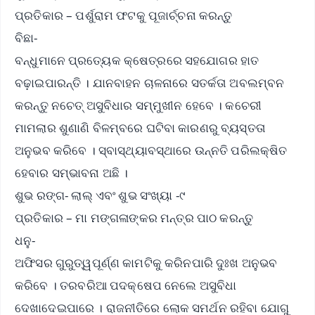
ପ୍ରତିକାର – ପର୍ଶୁରାମ ଫଟକୁ ପୂଜାର୍ଚ୍ଚନା କରନ୍ତୁ
ବିଛା-
ବନ୍ଧୁମାନେ ପ୍ରତ୍ୟେକ କ୍ଷେତ୍ରରେ ସହଯୋଗର ହାତ
ବଢ଼ାଇପାରନ୍ତି । ଯାନବାହନ ଚାଳନାରେ ସତର୍କତା ଅବଲମ୍ବନ
କରନ୍ତୁ ନଚେତ୍ ଅସୁବିଧାର ସମ୍ମୁଖୀନ ହେବେ । କଚେରୀ
ମାମଲାର ଶୁଣାଣି ବିଳମ୍ବରେ ଘଟିବା କାରଣରୁ ବ୍ୟସ୍ତତା
ଅନୁଭବ କରିବେ । ସ୍ବାସ୍ଥ୍ୟାବସ୍ଥାରେ ଉନ୍ନତି ପରିଲକ୍ଷିତ
ହେବାର ସମ୍ଭାବନା ଅଛି ।
ଶୁଭ ରଙ୍ଗ- ଲାଲ୍ ଏବଂ ଶୁଭ ସଂଖ୍ୟା -୯
ପ୍ରତିକାର – ମା ମଙ୍ଗଳାଙ୍କର ମନ୍ତ୍ର ପାଠ କରନ୍ତୁ
ଧନୁ-
ଅଫିସର ଗୁରୁତ୍ୱପୂର୍ଣ୍ଣ କାମଟିକୁ କରିନପାରି ଦୁଃଖ ଅନୁଭବ
କରିବେ । ତରବରିଆ ପଦକ୍ଷେପ ନେଲେ ଅସୁବିଧା
ଦେଖାଦେଇପାରେ । ରାଜନୀତିରେ ଲୋକ ସମର୍ଥନ ରହିବା ଯୋଗୁ