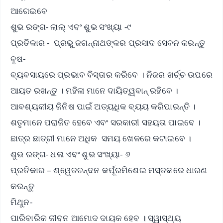
ଆଗେଇବେ
ଶୁଭ ରଙ୍ଗ- ଲାଲ୍ ଏବଂ ଶୁଭ ସଂଖ୍ୟା -୯
ପ୍ରତିକାର - ପ୍ରଭୁ ଜଗନ୍ନାଥଙ୍କର ପ୍ରସାଦ ସେବନ କରନ୍ତୁ
ବୃଷ-
ବ୍ୟବସାୟରେ ପ୍ରଭାବ ବିସ୍ତାର କରିବେ । ନିଜର ଖର୍ଚ୍ଚ ଉପରେ
ଆୟତ ରଖନ୍ତୁ । ମହିଳା ମାନେ ଦାୟିତ୍ୱବାନ୍ ରହିବେ ।
ଆବଶ୍ୟକୀୟ ଜିନିଷ ପାଇଁ ଅତ୍ୟଧିକ ବ୍ୟୟ କରିପାରନ୍ତି ।
ଶତୃମାନେ ପରାଜିତ ହେବେ ଏବଂ ସରକାରୀ ସହୟତା ପାଇବେ ।
ଛାତ୍ର ଛାତ୍ରୀ ମାନେ ଅଧିକ ସମୟ ଖେଳରେ କଟାଇବେ ।
ଶୁଭ ରଙ୍ଗ- ଧଳା ଏବଂ ଶୁଭ ସଂଖ୍ୟା- ୬
ପ୍ରତିକାର – ଶ୍ୱେତଚନ୍ଦନ କର୍ପୂରମିଶେଇ ମସ୍ତକରେ ଧାରଣ
କରନ୍ତୁ
ମିଥୁନ-
ପାରିବାରିକ ଜୀବନ ଆମୋଦ ଦାୟକ ହେବ । ସ୍ୱାସ୍ଥ୍ୟ