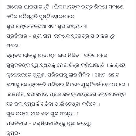
ଆଗେଇ ଯାଇପାରନ୍ତି । ପିଲାମାନଙ୍କ ଉଚ୍ଚ ଶିକ୍ଷା ସକାଶେ
ଜଟିଳ ପରିସ୍ଥିତି ସୃଷ୍ଟି ହୋଇପାରେ
ଶୁଭ ରଙ୍ଗ- ହଳଦିଆ ଏବଂ ଶୁଭ ସଂଖ୍ୟା- ୩
ପ୍ରତିକାର – ଶ୍ରୀ ରାମ ରକ୍ଷକ ସ୍ତୋତ୍ର ପାଠ କରନ୍ତୁ
ମକର-
ବ୍ୟବସାୟୀଙ୍କୁ ଯଥେଷ୍ଟ ଲାଭ ମିଳିବ । ପରିବାରରେ
ଗୁରୁଜନଙ୍କ ସ୍ୱାସ୍ଥ୍ୟକୁ ନେଇ ଚିନ୍ତା କରିପାରନ୍ତି । କାର‌୍ୟ୍ୟ
କ୍ଷେତ୍ରରେ ପୁରୁଣା ପରିଚୟରୁ ଲାଭ ମିଳିବ । ଛୋଟ ଛୋଟ
କଥାକୁ କେନ୍ଦ୍ରକରି ପରିବାର ଭିତରେ ଯୁକ୍ତିତର୍କ ହୋଇପାରେ ।
ରାଜନୀତି, ସଭାସମିତି, ପ୍ରଶାସନ କ୍ଷେତ୍ରରେ ଲୋକମାନଙ୍କ
ସହ ଭଲ ସମ୍ପର୍କ ଗଢିବା ପାଇଁ ଚେଷ୍ଟା କରିବେ ।
ଶୁଭ ରଙ୍ଗ- ନୀଳ ଏବଂ ଶୁଭ ସଂଖ୍ୟା- ୮
ପ୍ରତିକାର – ଦକ୍ଷିଣକାଳିଙ୍କୁ ପୂଜା କରନ୍ତୁ
କୁମ୍ଭ-