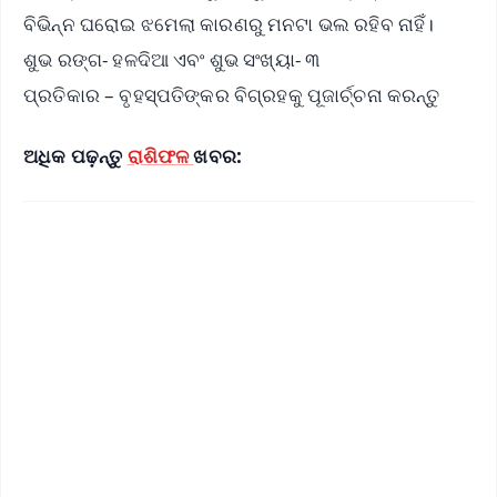
ବିଭିନ୍ନ ଘରୋଇ ଝମେଲା କାରଣରୁ ମନଟା ଭଲ ରହିବ ନାହିଁ।
ଶୁଭ ରଙ୍ଗ- ହଳଦିଆ ଏବଂ ଶୁଭ ସଂଖ୍ୟା- ୩
ପ୍ରତିକାର – ବୃହସ୍ପତିଙ୍କର ବିଗ୍ରହକୁ ପୂଜାର୍ଚ୍ଚନା କରନ୍ତୁ
ଅଧିକ ପଢ଼ନ୍ତୁ
ରାଶିଫଳ
ଖବର: