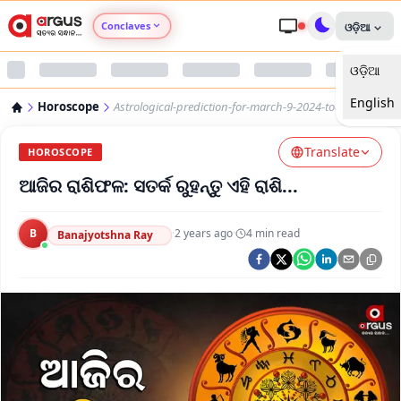
Conclaves
ଓଡ଼ିଆ
ଓଡ଼ିଆ
Argus Agri Vikas
English
Horoscope
Astrological-prediction-for-march-9-2024-today
Argus Nari Shakti
Translate
HOROSCOPE
Argus Education Next
ଆଜିର ରାଶିଫଳ: ସତର୍କ ରୁହନ୍ତୁ ଏହି ରାଶି...
Argus Health Connect
B
·
2 years ago
·
4
min read
Banajyotshna Ray
Argus Swaad Odisha
Argus Chalo Dekhein Apna Desh