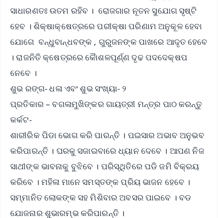
ସାଧାରଣତଃ ଉତମ ରହିବ । ରୋଜଗାର ନୂତନ ସୁଯୋଗ ସୃଷ୍ଟି
ହେବ । ଶିକ୍ଷାକ୍ଷେତ୍ରରେ ପରୀକ୍ଷା ପରିଣାମ ଅନୁକୂଳ ହେବା
ଯୋଗେ ବନ୍ଧୁବାନ୍ଧବଙ୍କ , ଗୁରୁଜନଙ୍କ ପାଖରେ ଆଦୃତ ହେବେ
। ରାଜନିତି କ୍ଷେତ୍ରରେ କୈାଶଳପୂର୍ଣ୍ଣ ଦୃଢ ପଦଦେକ୍ଷପ
ନେବେ ।
ଶୁଭ ରଙ୍ଗ- ଧଳା ଏବଂ ଶୁଭ ସଂଖ୍ୟା- ୨
ପ୍ରତିକାର – ବଗଳାମୁଖିଙ୍କର ଗାୟତ୍ରୀ ମନ୍ତ୍ର ପାଠ କରନ୍ତୁ
କର୍କଟ-
ଶାରୀରିକ ପିଡା ଭୋଗ କରି ପାରନ୍ତି । ପଇସାର ଅଭାବ ଅନୁଭବ
କରିପାରନ୍ତି । ଘରକୁ ସଜାଇବାରେ ଧ୍ୟାନ ଦେବେ । ଆପଣ ନିଜ
ସାଥୀଙ୍କ ଭାବନାକୁ ବୁଝିବେ । ପରିସ୍ଥିତିରେ ପଡି ଜମି ବିକ୍ରୟ
କରିବେ । ମହିଳା ମାନେ ସମସ୍ତଙ୍କ ପ୍ରିୟ ଭାଜନ ହେବେ ।
ସମ୍ମାନିତ ଲୋକଙ୍କ ସହ ମିଶିବାର ଅବସର ପାଇବେ । ବଡ
ଯୋଜନାର ଶୁଭାରମ୍ଭ କରିପାରନ୍ତି ।