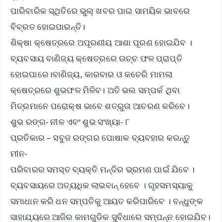
ପାରିବାରିକ ସ୍ଥିତିରେ ଭୁଲ୍ ଖବର ପାଇ ସାମୟିକ ଭାବରେ
ବିବ୍ରତ ହୋଇପାରନ୍ତି।
ଶିକ୍ଷା କ୍ଷେତ୍ରରେ ଅପୂରଣୀୟ ଆଶା ପୂରଣ ହୋଇଯିବ ।
ବ୍ୟବସାୟ ବାଣିଜ୍ୟ କ୍ଷେତ୍ରରେ ଉଚ୍ଚ ଫଳ ପ୍ରାପ୍ତି
ହୋଇପାରେ।ବାଣିଜ୍ୟ, କାରବାର ଓ କଚେରି ମାମଲା
କ୍ଷେତ୍ରରେ ଶୁଭଫଳ ମିଳିବ। ଅତି ଭଲ ସମ୍ପର୍କ ଥିବା
ମିତ୍ରମାନେ ପରୋକ୍ଷ ଭାବେ ଶତ୍ରୁତା ଆଚରଣ କରିବେ।
ଶୁଭ ରଙ୍ଗ- ନୀଳ ଏବଂ ଶୁଭ ସଂଖ୍ୟା- ୮
ପ୍ରତିକାର – ସବୁଜ ରଙ୍ଗର ପୋଷାକ ବ୍ୟବହାର କରନ୍ତୁ
ମୀନ-
ପରିବାରର ସମସ୍ତ ବ୍ୟକ୍ତି ମନ୍ଦିର ଭ୍ରମଣ ପାଇଁ ଯିବେ ।
ବ୍ୟବସାୟରେ ଅତ୍ୟଧିକ ଲାଭବାନ୍ ହେବେ । ଗୃହସମସ୍ୟାକୁ
ସମାଧାନ କରି ଧନ ସମ୍ପତିକୁ ଆୟତ କରିପାରିବେ । ବନ୍ଧୁଙ୍କ
ସାହାଯ୍ୟରେ ଆଜିର କାମଗୁଡିକ ସୁବିଧାରେ ସମ୍ପନ୍ନ ହୋଇଯିବ।