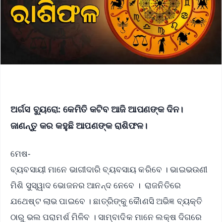
ଅର୍ଗସ ବ୍ୟୁରୋ: କେମିତି କଟିବ ଆଜି ଆପଣଙ୍କ ଦିନ।
ଜାଣନ୍ତୁ କର କହୁଛି ଆପଣଙ୍କ ରାଶିଫଳ।
ମେଷ-
ବ୍ୟବସାୟୀ ମାନେ ଭାଗୀଦାରି ବ୍ୟବସାୟ କରିବେ । ଭାଇଭଉଣୀ
ମିଶି ସୁସ୍ୱାଦ ଭୋଜନର ଆନନ୍ଦ ନେବେ । ରାଜନିତିରେ
ଯଥେଷ୍ଟ ଲାଭ ପାଇବେ । ଛାତ୍ରିଙ୍କୁ କୈାଣସି ଅଭିଜ୍ଞ ବ୍ୟକ୍ତି
ଠାରୁ ଭଲ ପରାମର୍ଶ ମିଳିବ । ସାମ୍ବାଦିକ ମାନେ ଲକ୍ଷ ଦିଗରେ