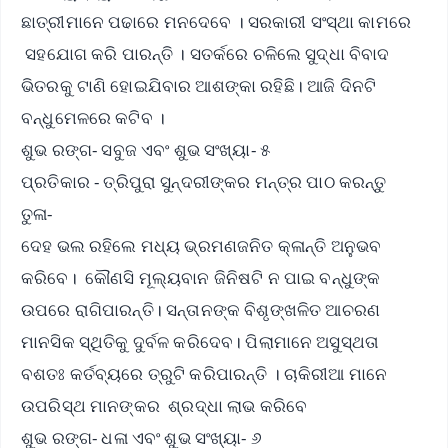
ଛାତ୍ରୀମାନେ ପଢାରେ ମନଦେବେ । ସରକାରୀ ସଂସ୍ଥା କାମରେ
ସହଯୋଗ କରି ପାରନ୍ତି । ସତର୍କରେ ଚଳିଲେ ସୁଦ୍ଧା ବିବାଦ
ଭିତରକୁ ଟାଣି ହୋଇଯିବାର ଆଶଙ୍କା ରହିଛି। ଆଜି ଦିନଟି
ବନ୍ଧୁମେଳରେ କଟିବ ।
ଶୁଭ ରଙ୍ଗ- ସବୁଜ ଏବଂ ଶୁଭ ସଂଖ୍ୟା- ୫
ପ୍ରତିକାର - ତ୍ରିପୁରା ସୁନ୍ଦରୀଙ୍କର ମନ୍ତ୍ର ପାଠ କରନ୍ତୁ
ତୁଳା-
ଦେହ ଭଲ ରହିଲେ ମଧ୍ୟ ଭ୍ରମଣଜନିତ କ୍ଳାନ୍ତି ଅନୁଭବ
କରିବେ। କୌଣସି ମୂଲ୍ୟବାନ ଜିନିଷଟି ନ ପାଇ ବନ୍ଧୁଙ୍କ
ଉପରେ ରାଗିପାରନ୍ତି। ସନ୍ତାନଙ୍କ ବିଶୃଙ୍ଖଳିତ ଆଚରଣ
ମାନସିକ ସ୍ଥିତିକୁ ଦୁର୍ବଳ କରିଦେବ। ପିଲାମାନେ ଅସୁସ୍ଥତା
ବଶତଃ କର୍ତବ୍ୟରେ ତ୍ରୁଟି କରିପାରନ୍ତି । ଚାକିରୀଆ ମାନେ
ଉପରିସ୍ଥ ମାନଙ୍କର ଶ୍ରଦ୍ଧା ଲାଭ କରିବେ
ଶୁଭ ରଙ୍ଗ- ଧଳା ଏବଂ ଶୁଭ ସଂଖ୍ୟା- ୬