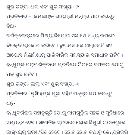
ଶୁଭ ରଙ୍ଗ- ଧଳା ଏବଂ ଶୁଭ ସଂଖ୍ୟା- ୬
ପ୍ରତିକାର – କମଳାଙ୍କ ଗାୟତ୍ରୀ ମନ୍ତ୍ର ପାଠ କରନ୍ତୁ
ବିଛା-
କର୍ମକ୍ଷେତ୍ରରେ ମିଥ୍ୟାଭିଯୋଗ ସକାଶେ ଅନ୍ୟ ଉପରେ
ବିରକ୍ତି ପ୍ରକାଶ କରିବେ। ବୁଝାମଣାରେ ଅଗ୍ରଗତି ସହ
ଆପୋସ ମିଳାମିଶାରୁ ପାରିବାରିିକ ସମସ୍ୟାର ସମାଧାନ ଘଟିବ।
ବନ୍ଧୁଙ୍କ ପରାମର୍ଶକ୍ରମେ ପ୍ରତିଯୋଗିତାରେ ସଫଳତା ଯୋଗୁ
ମନ ଖୁସି ରହିବ।
ଶୁଭ ରଙ୍ଗ- ଲାଲ୍ ଏବଂ ଶୁଭ ସଂଖ୍ୟା -୯
ପ୍ରତିକାର –ନୃସିଂହଙ୍କ ପୂଜା ସହିତ ମନ୍ତ୍ର ଜପ କରନ୍ତୁ
ଧନୁ-
ବନ୍ଧୁବର୍ଗଙ୍କ ସହାନୁଭୂତି ଯୋଗୁ କାମଗୁଡ଼ିକ ସହଜ ଓ ସୁବିଧାରେ
ସମ୍ପନ୍ନ ହେବ। ସାମାଜିକ ସ୍ତରରେ ଲୋକାଭିମୁଖୀ ଗଠନମୂଳକ
କାର‌୍ୟ୍ୟରୁ ପ୍ରଶଂସିତ ହେବେ। ଛୋଟ ଛୋଟ କଥାକୁ କେନ୍ଦ୍ରକରି