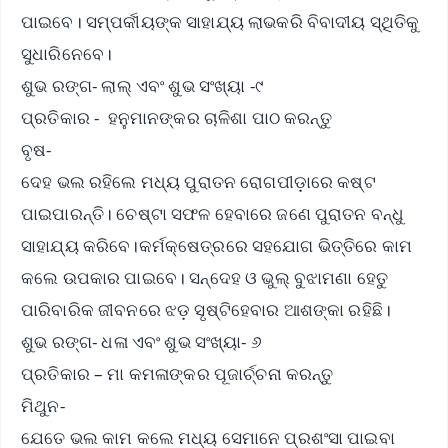
ପାଇବେ। ସମ୍ପର୍କୀୟଙ୍କ ସାହାଯ୍ୟ ଲାଭକରି ବିବାଦୀୟ ସ୍ଥିତିକୁ
ସୁଧାରିନେବେ।
ଶୁଭ ରଙ୍ଗ- ଲାଲ୍ ଏବଂ ଶୁଭ ସଂଖ୍ୟା -୯
ପ୍ରତିକାର - ହନୁମାନଙ୍କର ଚାଳିଶା ପାଠ କରନ୍ତୁ
ବୃଷ-
ଦେହ ଭଲ ରହିଲେ ମଧ୍ୟ ପୁରାତନ ରୋଗପୀଡ଼ାରେ କଷ୍ଟ
ପାଇପାରନ୍ତି। ଚେଷ୍ଟା ସଫଳ ହେବାରେ ଜଣେ ପୁରାତନ ବନ୍ଧୁ
ସାହାଯ୍ୟ କରିବେ।କର୍ମକ୍ଷେତ୍ରରେ ସହଯୋଗ ଭିତ୍ତିରେ କାମ
କଲେ ଉପକାର ପାଇବେ। ସନ୍ଦେହ ଓ ଭୁଲ୍ ବୁଝାମଣା ହେତୁ
ପାରିବାରିକ ଜୀବନରେ ଝଡ଼ ସୃଷ୍ଟିହେବାର ଆଶଙ୍କା ରହିଛି।
ଶୁଭ ରଙ୍ଗ- ଧଳା ଏବଂ ଶୁଭ ସଂଖ୍ୟା- ୬
ପ୍ରତିକାର – ମା କମଳାଙ୍କର ପୂଜାର୍ଚ୍ଚନା କରନ୍ତୁ
ମିଥୁନ-
ଯେତେ ଭଲ କାମ କଲେ ମଧ୍ୟ ସେମାନେ ପ୍ରଶଂସା ପାଇବା