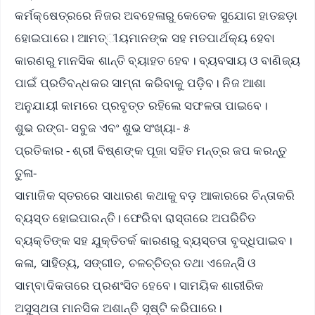
କର୍ମକ୍ଷେତ୍ରରେ ନିଜର ଅବହେଳାରୁ କେତେକ ସୁଯୋଗ ହାତଛଡ଼ା
ହୋଇପାରେ। ଆମତ୍ୀୟମାନଙ୍କ ସହ ମତପାର୍ଥକ୍ୟ ହେବା
କାରଣରୁ ମାନସିକ ଶାନ୍ତି ବ୍ୟାହତ ହେବ। ବ୍ୟବସାୟ ଓ ବାଣିଜ୍ୟ
ପାଇଁ ପ୍ରତିବନ୍ଧକର ସାମ୍ନା କରିବାକୁ ପଡ଼ିବ। ନିଜ ଆଶା
ଅନୁଯାୟୀ କାମରେ ପ୍ରବୃତ୍ତ ରହିଲେ ସଫଳତା ପାଇବେ।
ଶୁଭ ରଙ୍ଗ- ସବୁଜ ଏବଂ ଶୁଭ ସଂଖ୍ୟା- ୫
ପ୍ରତିକାର - ଶ୍ରୀ ବିଷ୍ଣଙ୍କ ପୂଜା ସହିତ ମନ୍ତ୍ର ଜପ କରନ୍ତୁ
ତୁଳା-
ସାମାଜିକ ସ୍ତରରେ ସାଧାରଣ କଥାକୁ ବଡ଼ ଆକାରରେ ଚିନ୍ତାକରି
ବ୍ୟସ୍ତ ହୋଇପାରନ୍ତି। ଫେରିବା ରାସ୍ତାରେ ଅପରିଚିତ
ବ୍ୟକ୍ତିଙ୍କ ସହ ଯୁକ୍ତିତର୍କ କାରଣରୁ ବ୍ୟସ୍ତତା ବୃଦ୍ଧିପାଇବ।
କଳା, ସାହିତ୍ୟ, ସଙ୍ଗୀତ, ଚଳଚ୍ଚିତ୍ର ତଥା ଏଜେନ୍ସି ଓ
ସାମ୍ବାଦିକତାରେ ପ୍ରଶଂସିତ ହେବେ। ସାମୟିକ ଶାରୀରିକ
ଅସୁସ୍ଥତା ମାନସିକ ଅଶାନ୍ତି ସୃଷ୍ଟି କରିପାରେ।