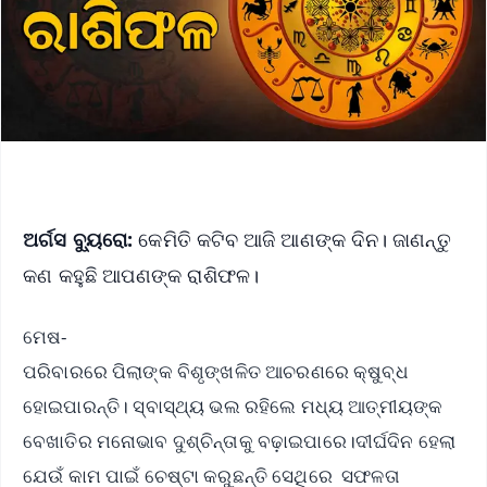
ଅର୍ଗସ ବ୍ୟୁରୋ:
କେମିତି କଟିବ ଆଜି ଆଣଙ୍କ ଦିନ। ଜାଣନ୍ତୁ
କଣ କହୁଛି ଆପଣଙ୍କ ରାଶିଫଳ।
ମେଷ-
ପରିବାରରେ ପିଲାଙ୍କ ବିଶୃଙ୍ଖଳିତ ଆଚରଣରେ କ୍ଷୁବ୍ଧ
ହୋଇପାରନ୍ତି। ସ୍ବାସ୍ଥ୍ୟ ଭଲ ରହିଲେ ମଧ୍ୟ ଆତ୍ମୀୟଙ୍କ
ବେଖାତିର ମନୋଭାବ ଦୁଶ୍ଚିନ୍ତାକୁ ବଢ଼ାଇପାରେ।ଦୀର୍ଘଦିନ ହେଲା
ଯେଉଁ କାମ ପାଇଁ ଚେଷ୍ଟା କରୁଛନ୍ତି ସେଥିରେ ସଫଳତା