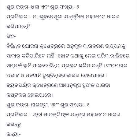
ଶୁଭ ରଙ୍ଗ- ଧଳା ଏବଂ ଶୁଭ ସଂଖ୍ୟା- ୨
ପ୍ରତିକାର – ମା ଭୁବନେଶୂରୀ ଯନ୍ତ୍ରିକା ମହାକବଚ ଧାରଣ
କରିପାରନ୍ତି
ସିଂହ-
ବିଭିନ୍ନ ଯୋଜନା କ୍ଷେତ୍ରରେ ଅନୁକୂଳ ବାତାବରଣ ଉଦ୍ୟମକୁ
ସାକାର କରିପାରିବେ ନାହିଁ। ଛୋଟ କଥାକୁ ନେଇ ପରିବାର ଭିତରେ
ସମ୍ପର୍କ ହାନି ଫଳରେ ଚିନ୍ତା ପ୍ରକଟ କରିପାରନ୍ତି। ସଂଯମତାର
ଅଭାବ ଓ ଧନହାନି ଦୁଶ୍ଚିନ୍ତାର କାରଣ ହୋଇପାରେ।
ବ୍ୟବସାୟିକ କ୍ଷେତ୍ରରେ ଆଶାନୁରୂପ ସୁଫଳ ପାଇବା
କଷ୍ଟକର ହୋଇପାରେ।
ଶୁଭ ରଙ୍ଗ- ନାରଙ୍ଗୀ ଏବଂ ଶୁଭ ସଂଖ୍ୟା- ୧
ପ୍ରତିକାର – ଶ୍ରୀ ମାତଙ୍ଗିଙ୍କ ଯନ୍ତ୍ର ମହାକବଚ ଧାରଣ
କରନ୍ତୁ
କନ୍ୟା-