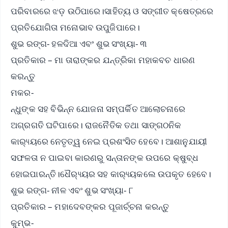
ପରିବାରରେ ଝଡ଼ ଉଠିପାରେ।ସାହିତ୍ୟ ଓ ସଙ୍ଗୀତ କ୍ଷେତ୍ରରେ
ପ୍ରତିଯୋଗିତା ମନୋଭାବ ଉପୁଜିପାରେ।
ଶୁଭ ରଙ୍ଗ- ହଳଦିଆ ଏବଂ ଶୁଭ ସଂଖ୍ୟା- ୩
ପ୍ରତିକାର – ମା ତାରାଙ୍କର ଯନ୍ତ୍ରିକା ମହାକବଚ ଧାରଣ
କରନ୍ତୁ
ମକର-
ନ୍ଧୁଙ୍କ ସହ ବିଭିନ୍ନ ଯୋଜନା ସମ୍ପର୍କିତ ଆଲୋଚନାରେ
ଅଗ୍ରଗତି ଘଟିପାରେ। ରାଜନୈତିକ ତଥା ସାଙ୍ଗଠନିକ
କାର‌୍ୟ୍ୟରେ ନେତୃତ୍ୱ ନେଇ ପ୍ରଶଂସିତ ହେବେ। ଆଶାନୁଯାୟୀ
ସଫଳତା ନ ପାଇବା କାରଣରୁ ସନ୍ତାନଙ୍କ ଉପରେ କ୍ଷୁବ୍ଧ
ହୋଇପାରନ୍ତି।ଧୈର‌୍ୟ୍ୟର ସହ କାର‌୍ୟ୍ୟକଲେ ଉପକୃତ ହେବେ।
ଶୁଭ ରଙ୍ଗ- ନୀଳ ଏବଂ ଶୁଭ ସଂଖ୍ୟା- ୮
ପ୍ରତିକାର – ମହାଦେବଙ୍କର ପୂଜାର୍ଚ୍ଚନା କରନ୍ତୁ
କୁମ୍ଭ-