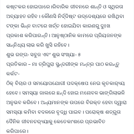
କଷ୍ଟକର ହୋଇପାରେ।ରିବାରିକ ଜୀବନରେ ଶାନ୍ତି ଓ ସ୍ଥିରତା
ଅବ୍ୟାହତ ରହିବ। କୌଣସି ନିର୍ଦ୍ଦିଷ୍ଟ ଉଦ୍ଦେଶ୍ୟରେ ରଖିଥିବା
ଟଙ୍କା ଭିନ୍ନ ବାଟରେ ଖର୍ଚ୍ଚ ହୋଇଯିବା କାରଣରୁ ଦୁଃଖ
ପ୍ରକାଶ କରିପାରନ୍ତି। ଆନୁଷ୍ଠାନିକ କାମରେ ପ୍ରିୟଜନଙ୍କ
ସାନ୍ନିଧ୍ୟ ଲାଭ କରି ଖୁସି ରହିବେ।
ଶୁଭ ରଙ୍ଗ- ସବୁଜ ଏବଂ ଶୁଭ ସଂଖ୍ୟା- ୫
ପ୍ରତିକାର – ମା ତ୍ରିପୁରା ସୁନ୍ଦରୀଙ୍କ ମନ୍ତ୍ର ପାଠ କରନ୍ତୁ
କର୍କଟ-
ଠିକ୍ ବିଚାର ଓ ସମୟୋପଯୋଗୀ ପଦକ୍ଷେପ ନେଇ କୃତକାର‌୍ୟ୍ୟ
ହେବେ। ସମସ୍ୟା ଜାଲରେ ଛନ୍ଦି ହୋଇ ମନୋବଳ ଭାଙ୍ଗିଲାଭଳି
ଅନୁଭବ କରିବେ। ଅନ୍ୟମାନଙ୍କ ଉପରେ ବିରକ୍ତ ହେବା ଦ୍ୱାରା
ସମସ୍ୟା କମିବା ବଦଳରେ ବୃଦ୍ଧି ପାଇବ। ପରୋକ୍ଷ ଶତ୍ରୁତା
ଦୈନିକ ଜୀବନଚର‌୍ୟ୍ୟାକୁ କେତେକାଂଶରେ ପ୍ରଭାବିତ
କରିପାରେ।