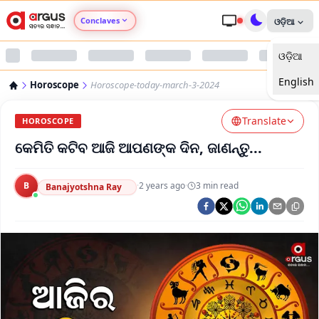
Conclaves
ଓଡ଼ିଆ
ଓଡ଼ିଆ
Argus Agri Vikas
English
Horoscope
Horoscope-today-march-3-2024
Argus Nari Shakti
Translate
HOROSCOPE
Argus Education Next
କେମିତି କଟିବ ଆଜି ଆପଣଙ୍କ ଦିନ, ଜାଣନ୍ତୁ...
Argus Health Connect
B
·
2 years ago
·
3
min read
Banajyotshna Ray
Argus Swaad Odisha
Argus Chalo Dekhein Apna Desh