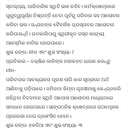
ସ୍ବାସ୍ଥ୍ୟ, ପାରିବାରିକ ସ୍ଥିତି ଭଲ ରହିବ। କର୍ମକ୍ଷେତ୍ରରେ
ଗୁରୁତ୍ୱପୂର୍ଣ୍ଣ ନିଷ୍ପତ୍ତି ନେବା ପୂର୍ବରୁ ପରିବାର ସହ ଆଲୋଚନା
କରିବା ଭଲ। ସନ୍ତାନଙ୍କ ବୈବାହିକ ପ୍ରସ୍ତାବର ଆଲୋଚନା
କରିପାରନ୍ତି। ଗତକାଲିଠାରୁ ସ୍ଥିରୀକୃତ ଗସ୍ତ କାର‌୍ୟ୍ୟ
ଆକସ୍ମିକ ବାତିଲ ହୋଇପାରେ।
ଶୁଭ ରଙ୍ଗ- ନୀଳ ଏବଂ ଶୁଭ ସଂଖ୍ୟା- ୮
ପ୍ରତିକାର – ଦକ୍ଷିଣ କାଳିଙ୍କ ମହାକବଚ ଧାରଣ କରନ୍ତୁ
ମୀନ-
ପରିବାରର ଆବଶ୍ୟକତା ପୂରଣ ଲାଗି ଧାର ସୂତ୍ରରେ ଅର୍ଥ
ଆଣିବାକୁ ପଡ଼ିପାରେ। ଜମିଜମା କିମ୍ବା ଗୃହସୀମାକୁ କେନ୍ଦ୍ରକରି
ରହିଥିବା ବିବଦମାନ ସ୍ଥିତି ଆପୋସ ଆଲୋଚନା ମାଧ୍ୟମରେ
ସମାଧାନ ହୋଇପାରେ। ସାଙ୍ଗଠନିକ କ୍ଷେତ୍ରରେ ଗଠନମୂଳକ
ପ୍ରେରଣା ଦେଇ ପ୍ରଶଂସିତ ହେବେ।
ଶୁଭ ରଙ୍ଗ- ହଳଦିଆ ଏବଂ ଶୁଭ ସଂଖ୍ୟା- ୩