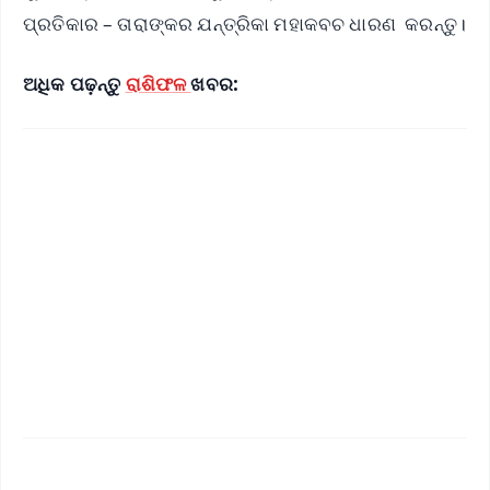
ପ୍ରତିକାର – ତାରାଙ୍କର ଯନ୍ତ୍ରିକା ମହାକବଚ ଧାରଣ କରନ୍ତୁ।
ଅଧିକ ପଢ଼ନ୍ତୁ
ରାଶିଫଳ
ଖବର: