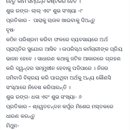
ହେତୁ କାମ ସମ୍ପନ୍ନ କଷ୍ଟକର ହେବ ।
ଶୁଭ ରଙ୍ଗ- ଲାଲ୍ ଏବଂ ଶୁଭ ସଂଖ୍ୟା -୯
ପ୍ରତିକାର - ପାରାକୁ ଚାଉଳ ଖାଇବାକୁ ଦିଅନ୍ତୁ
ବୃଷ-
କଠିନ ପରିଶ୍ରମ କରିବା ଫଳରେ ବ୍ୟବସାୟରେ ଅର୍ଥ
ପ୍ରାପ୍ତିର ସୁଯୋଗ ଆସିବ । ଉପରିସ୍ଥ କର୍ମଚାରୀଙ୍କ ପ୍ରିୟ
ଭାଜନ ହେବେ । ସାଧାରଣ କଥାକୁ ଜଟିଳ ଆକାରରେ ଗ୍ରହଣ
କରି ଦ୍ୱନ୍ଦର ସମ୍ମୁଖୀନ ହେବାକୁ ପଡିପାରେ । ନିଜର
ଜମିବାଡି ବିକ୍ରୟ କରି ପାଇଥିବା ଅର୍ଥକୁ ଅନ୍ୟ କୌଣସି
ସଂସ୍ଥାରେ ନିବେଶ କରିପାରନ୍ତି ।
ଶୁଭ ରଙ୍ଗ- ଧଳା ଏବଂ ଶୁଭ ସଂଖ୍ୟା- ୬
ପ୍ରତିକାର – ଶ୍ୱେତଚନ୍ଦନ କର୍ପୂର ମିଶେଇ ମସ୍ତକରେ
ଧାରଣ କରନ୍ତୁ
ମିଥୁନ-