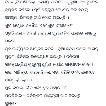
ବସିଛନ୍ତି ଆଜି ତାହା ଅବଶ୍ୟ ପାଇବେ। ପୁରୁଣା କଥାକୁ ନେଇ
ବ୍ୟସ୍ତ ରହିବେ । ପୂର୍ବ ଶତ୍ରୁତା କେନ୍ଦ୍ର କରି ହଠାତ୍
ସମସ୍ୟା ଭିତରକୁ ଟାଣି ହୋଇ ପାରନ୍ତି ।
ଶୁଭ ରଙ୍ଗ- ହଳଦିଆ ଏବଂ ଶୁଭ ସଂଖ୍ୟା- ୩
ପ୍ରତିକାର – ହଳଦୀ ରଙ୍ଗର ରୁମାଲଟିଏ ପାଖରେ ରଖନ୍ତୁ
ମକର-
ଗୃହ କାର୍ଯ୍ୟରେ ଆଗ୍ରହ ବଢିବ । ନୂଆ ଜିନିଷ କିଣିବା ଆଗରୁ
ପୁରୁଣା ଜିନିଷର ଉପେଯ୍ଧଜ୍ଞ କରନ୍ତୁ । ଜମିଜମା
ସଙ୍କ୍ରାନ୍ତିୟ ଗୁରୁତ୍ୱପୂର୍ଣ୍ଣ କାର୍ଯ୍ୟ ସମ୍ପାଦନ ହେବ ।
କଳା, ସାହିତ୍ୟ, ସାମ୍ବାଦିକତା, ସଭା ସମିତି ଓ ମନୋରନରେ
ଆଗ୍ରହୀ ହେବେ।
ଶୁଭ ରଙ୍ଗ- ନୀଳ ଏବଂ ଶୁଭ ସଂଖ୍ୟା- ୮
ପ୍ରତିକାର – ଶନିଙ୍କର ଗାୟତ୍ରୀ ପାଠ କରନ୍ତୁ
କୁମ୍ଭ-