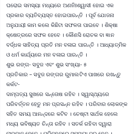
ଘରୋଇ ସମସ୍ୟା ମଧ୍ୟରେ ଅଣନିଃଶ୍ୱାସୀ ହୋଇ ଏକ
ପ୍ରକାର ବ୍ୟତିବ୍ୟସ୍ତ ହୋଇପାରନ୍ତି । ପୂର୍ବ ଯୋଜନା
ଅନୁଯାୟୀ କାମ କଲେ କିଛିଟା ସଫଳତା ପାଇବେ । ଶିକ୍ଷା
କ୍ଷେତ୍ରରେ ସଫଳ ହେବେ । କୌଣସି ରୋଚକ ବା ଜ୍ଞାନ
ବର୍ଦ୍ଧକ ସାହିତ୍ୟ ପ୍ରତି ମନ ବଳାଇ ପାରନ୍ତି । ଆଧ୍ୟାତ୍ମିକ
ଓ ଧର୍ମ କାର୍ଯ୍ୟରେ ମନ ବଳାଇ ପାରନ୍ତି ।
ଶୁଭ ରଙ୍ଗ- ସବୁଜ ଏବଂ ଶୁଭ ସଂଖ୍ୟା- ୫
ପ୍ରତିକାର – ସବୁଜ ରଙ୍ଗର ରୁମାଲଟିଏ ପାଖରେ ରଖନ୍ତୁ
କର୍କଟ-
ଦାମ୍ପତ୍ୟ ସୁଖରେ ସନ୍ତୋଷ ରହିବ । ସ୍ୱାସ୍ଥ୍ୟରେ
ପରିବର୍ତ୍ତନ ହେତୁ ମନ ପ୍ରସନ୍ନ ରହିବ । ପରିବାର ଲୋକଙ୍କ
ସହିତ ସମୟ ଆନନ୍ଦରେ କଟିବ । ଚେଷ୍ଟା ସାର୍ଥକ ହେଲେ
ମଧ୍ୟ ଭବିଷ୍ୟତ ଚିନ୍ତା ରହିବ । ସତର୍କ ରହିବା ଦ୍ୱାରା
ଲାଭବାନ ହେବେ । ପରିବହନରେ ସମସ୍ୟା ଦୂର ହେବ ।