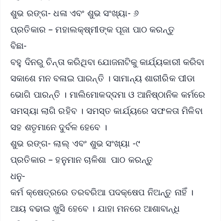
ଶୁଭ ରଙ୍ଗ- ଧଳା ଏବଂ ଶୁଭ ସଂଖ୍ୟା- ୬
ପ୍ରତିକାର – ମହାଲକ୍ଷ୍ମୀଙ୍କ ପୂଜା ପାଠ କରନ୍ତୁ
ବିଛା-
ବହୁ ଦିନରୁ ଚିନ୍ତା କରିଥିବା ଯୋଜନାଟିକୁ କାର୍ଯ୍ୟକାରୀ କରିବା
ସକାଶେ ମନ ବଳାଇ ପାରନ୍ତି । ସାମାନ୍ୟ ଶାରୀରିକ ପୀଡା
ଭୋଗି ପାରନ୍ତି । ମାଲିମୋକଦ୍ଦମା ଓ ଆନିଷ୍ଠାନିକ କର୍ମରେ
ସମସ୍ୟା ଲାଗି ରହିବ । ସମସ୍ତ କାର୍ଯ୍ୟରେ ସଫଳତା ମିଳିବା
ସହ ଶତୃମାନେ ଦୁର୍ବଳ ହେବେ ।
ଶୁଭ ରଙ୍ଗ- ଲାଲ୍ ଏବଂ ଶୁଭ ସଂଖ୍ୟା -୯
ପ୍ରତିକାର – ହନୁମାନ ଚାଳିଶା ପାଠ କରନ୍ତୁ
ଧନୁ-
କର୍ମ କ୍ଷେତ୍ରରେ ତରବରିଆ ପଦକ୍ଷେପ ନିଅନ୍ତୁ ନାହିଁ ।
ଆୟ ବଢାଇ ଖୁସି ହେବେ । ଯାହା ମନରେ ଆଶାବାନ୍ଧି