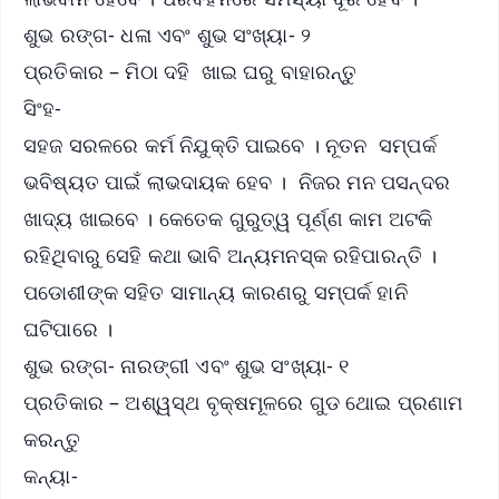
ଶୁଭ ରଙ୍ଗ- ଧଳା ଏବଂ ଶୁଭ ସଂଖ୍ୟା- ୨
ପ୍ରତିକାର – ମିଠା ଦହି ଖାଇ ଘରୁ ବାହାରନ୍ତୁ
ସିଂହ-
ସହଜ ସରଳରେ କର୍ମ ନିଯୁକ୍ତି ପାଇବେ । ନୂତନ ସମ୍ପର୍କ
ଭବିଷ୍ୟତ ପାଇଁ ଲାଭଦାୟକ ହେବ । ନିଜର ମନ ପସନ୍ଦର
ଖାଦ୍ୟ ଖାଇବେ । କେତେକ ଗୁରୁତ୍ୱ ପୂର୍ଣ୍ଣ କାମ ଅଟକି
ରହିଥିବାରୁ ସେହି କଥା ଭାବି ଅନ୍ୟମନସ୍କ ରହିପାରନ୍ତି ।
ପଡୋଶୀଙ୍କ ସହିତ ସାମାନ୍ୟ କାରଣରୁ ସମ୍ପର୍କ ହାନି
ଘଟିପାରେ ।
ଶୁଭ ରଙ୍ଗ- ନାରଙ୍ଗୀ ଏବଂ ଶୁଭ ସଂଖ୍ୟା- ୧
ପ୍ରତିକାର – ଅଶ୍ୱସ୍ଥ ବୃକ୍ଷମୂଳରେ ଗୁଡ ଥୋଇ ପ୍ରଣାମ
କରନ୍ତୁ
କନ୍ୟା-