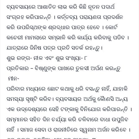
ବ୍ୟବସାୟରେ ଆଶାତିତ ଲାଭ କରି କିଛି ନୂତନ ପଦାର୍ଥ
ସଂଗ୍ରହ କରିପାରନ୍ତି । କର୍ତ୍ତବ୍ୟ ପରାୟଣତା ପ୍ରଦର୍ଶନ
କରି ଉପରିସ୍ଥଙ୍କ ଶ୍ରଦ୍ଧାର ପାତ୍ର ହେବେ । କୋର୍ଟ
କଚେରୀ ମାମଲାରେ ସମ୍ଭାଳି କରି କାର୍ଯ୍ୟ କରିବାକୁ ପଡିବ ।
ଯାତ୍ରାରେ ଜିନିଷ ପତ୍ର ପ୍ରତି ସତର୍କ ରହନ୍ତୁ।
ଶୁଭ ରଙ୍ଗ- ନୀଳ ଏବଂ ଶୁଭ ସଂଖ୍ୟା- ୮
ପ୍ରତିକାର – ବିଷ୍ଣୁଙ୍କ ପାଖରେ ତୁଳସୀ ଅର୍ପଣ କରନ୍ତୁ
ମୀନ-
ପରିବାର ମଧ୍ୟରେ ଛୋଟ କଥାକୁ ଧରି ବସନ୍ତୁ ନାହିଁ, ଯାହାକି
ସମସ୍ୟା ସୃଷ୍ଟି କରିବ। ବ୍ୟବସାୟର ଅର୍ଥକୁ କୈାଣସି ଅନ୍ୟ
ଏକ ଉଦ୍ଦେଶ୍ୟରେ ସେହି ଟଙ୍କାକୁ ବିନିଯୋଗ କରିପାରନ୍ତି ।
ସମ୍ମାନର ସହିତ ଦିନ ଚର୍ଯ୍ୟା କରି ଚଳିବାରେ ବାଧା ଉପୁଜିବ
ନାହିଁ । ସମାଜ ସେବା ଓ ରାଜନୀତିରେ ସ୍ୱନାମ ଅର୍ଜନ କରିବେ ।