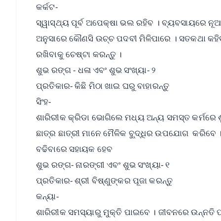
କର୍କଟ-
ସ୍ୱାସ୍ଥ୍ୟ ପୂର୍ବ ଅପେକ୍ଷା ଭଲ ରହିବ । ବ୍ୟବସାୟରେ ନୂ
ଅନୁସାରେ କୌଣସି ଉଚ୍ଚ ପଦବୀ ମିଳିପାରେ । ସତକଥା କହି
ରଖିବାକୁ ଚେଷ୍ଟା କରନ୍ତୁ ।
ଶୁଭ ରଙ୍ଗ - ଧଳା ଏବଂ ଶୁଭ ସଂଖ୍ୟା- ୨
ପ୍ରତିକାର- କିଛି ମିଠା ଖାଇ ଘରୁ ବାହାରନ୍ତୁ
ସିଂହ-
ଶାରିରୀକ କ୍ରିଡା ଭୋଗିଲେ ମଧ୍ୟ ଅନ୍ୟ ସମସ୍ତ କର୍ମରେ 
ଛାତ୍ର ଛାତ୍ରୀ ମାନେ ମୈଳିକ ବୁ୍ଦ୍ଧିର ଉପଯୋଗ କରିବେ
ବଢିବାରେ ସହାୟକ ହେବ
ଶୁଭ ରଙ୍ଗ- ନାରଙ୍ଗୀ ଏବଂ ଶୁଭ ସଂଖ୍ୟା- ୧
ପ୍ରତିକାର- ଶ୍ରୀ ବିଷ୍ଣୁଙ୍କର ପୂଜା କରନ୍ତୁ
କନ୍ୟା-
ଶାରିରୀକ ସମସ୍ୟାରୁ ମୁକ୍ତି ପାଇବେ । ଜୀବନରେ ଉନ୍ନତ