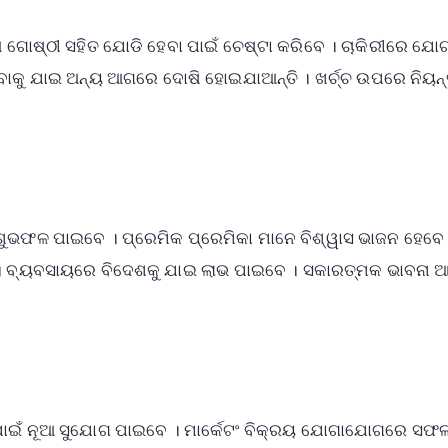
ଆ ଗୋଷ୍ଠୀ ସହିତ ଯୋଡି ହେବା ପାଇଁ ଚେଷ୍ଟା କରିବେ । ଚାକିରୀରେ ଯୋ
ବାକୁ ଯାଇ ଅନ୍ୟ ଆଗରେ ଦୋଷି ହୋଇଯାଆନ୍ତି । ଖର୍ଚ୍ଚ ଉପରେ ନିୟନ
ଶୁଭଫଳ ପାଇବେ । ପ୍ରେମିକ ପ୍ରେମିକା ମାନେ ବିଶ୍ୱାସ ଭାଜନ ହେବେ
 । ବ୍ୟବସାୟରେ ବିଦେଶକୁ ଯାଇ ଲାଭ ପାଇବେ । ସକାରତ୍ମକ ଭାବନା 
ି ପାଇଁ ନୂଆ ସୁଯୋଗ ପାଇବେ । ମାର୍କେଟଂ ବିକ୍ରୟ ଯୋଗାଯୋଗରେ ସଫ