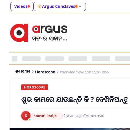
Videos
Argus Conclaves
Home
Horoscope
Know-todays-horoscope-3866
HOROSCOPE
ଶୁଭ କାମରେ ଯାଉଛନ୍ତି କି ? ଦେଖିନିଅନ୍
S
·
2 years ago
·
4
min read
Smruti Parija