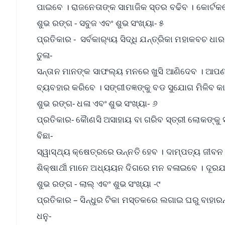
ପାଇବେ । ରାଜନେତାଙ୍କ ସାମାଜିକ ସ୍ତର ବଢିବ । କୋର୍ଟକଚ
ଶୁଭ ରଙ୍ଗ - ସବୁଜ ଏବଂ ଶୁଭ ସଂଖ୍ୟା- ୫
ପ୍ରତିକାର - ସର୍ବକାର‌୍ୟ୍ୟ ସିଦ୍ଧି ଯନ୍ତ୍ରିକା ମହାକବଚ ଧ
ତୁଳା-
ସନ୍ତାନ ମାନଙ୍କ ସାଫଲ୍ୟ ମନରେ ଖୁସି ଆଣିଦେବ । ଆପଣଙ
ବ୍ୟବହାର କରିବେ । ସଙ୍ଗୀତଜ୍ଞଙ୍କୁ ବଡ ସୁଯୋଗ ମିଳିବ କ
ଶୁଭ ରଙ୍ଗ- ଧଳା ଏବଂ ଶୁଭ ସଂଖ୍ୟା- ୬
ପ୍ରତିକାର- କୈାଣସି ଅସାହାୟ ବା ଗରିବ ସ୍ତ୍ରୀ ଲୋକଙ୍କୁ ସା
ବିଛା-
ସ୍ୱାସ୍ଥ୍ୟ କ୍ଷେତ୍ରରେ ଉନ୍ନତି ହେବ । ଦାମ୍ପତ୍ୟ ଜୀବନ ପ
ଶିକ୍ଷାର୍ଥୀ ମାନେ ଅଧ୍ୟୟନ ଦିଗରେ ମନ ବଳାଇବେ । ଦୂରଯ
ଶୁଭ ରଙ୍ଗ - ଲାଲ୍ ଏବଂ ଶୁଭ ସଂଖ୍ୟା -୯
ପ୍ରତିକାର – ସିନ୍ଧୁର ଟିକା ମସ୍ତକରେ ଲଗାଇ ଘରୁ ବାହାରନ
ଧନୁ-