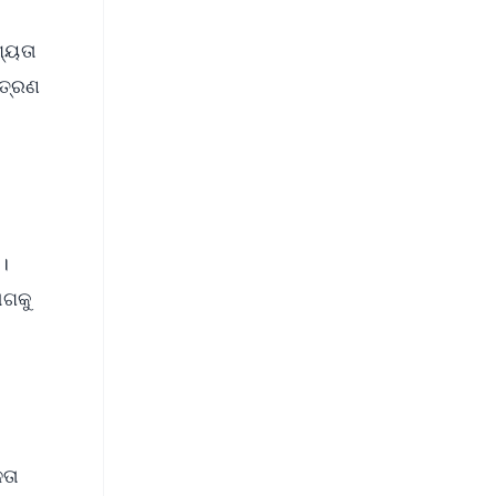
ଗ୍ୟତା
୍ତ୍ରଣ
 ।
ଆଗକୁ
ଳତା