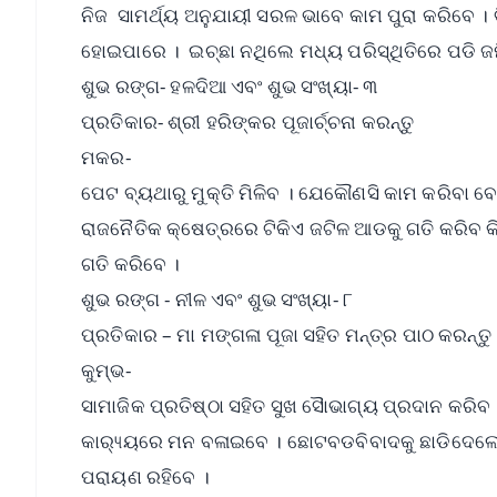
ନିଜ ସାମର୍ଥ୍ୟ ଅନୁଯାୟୀ ସରଳ ଭାବେ କାମ ପୁରା କରିବେ । 
ହୋଇପାରେ । ଇଚ୍ଛା ନଥିଲେ ମଧ୍ୟ ପରିସ୍ଥିତିରେ ପଡି ଜମ
ଶୁଭ ରଙ୍ଗ- ହଳଦିଆ ଏବଂ ଶୁଭ ସଂଖ୍ୟା- ୩
ପ୍ରତିକାର- ଶ୍ରୀ ହରିଙ୍କର ପୂଜାର୍ଚ୍ଚନା କରନ୍ତୁ
ମକର-
ପେଟ ବ୍ୟଥାରୁ ମୁକ୍ତି ମିଳିବ । ଯେକୌଣସି କାମ କରିବା 
ରାଜନୈତିକ କ୍ଷେତ୍ରରେ ଟିକିଏ ଜଟିଳ ଆଡକୁ ଗତି କରିବ କିନ୍
ଗତି କରିବେ ।
ଶୁଭ ରଙ୍ଗ - ନୀଳ ଏବଂ ଶୁଭ ସଂଖ୍ୟା- ୮
ପ୍ରତିକାର – ମା ମଙ୍ଗଳା ପୂଜା ସହିତ ମନ୍ତ୍ର ପାଠ କରନ୍ତୁ
କୁମ୍ଭ-
ସାମାଜିକ ପ୍ରତିଷ୍ଠା ସହିତ ସୁଖ ସୈାଭାଗ୍ୟ ପ୍ରଦାନ କରିବ 
କାର‌୍ୟ୍ୟରେ ମନ ବଳାଇବେ । ଛୋଟବଡବିବାଦକୁ ଛାଡିଦେଲେ ସବ
ପରାୟଣ ରହିବେ ।