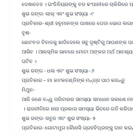
ଦେଖାଦେବ । ଇଂଜିନିୟରଙ୍କୁ ବଡ କଂପାନୀରେ ଚାକିରିରେ ପ୍
ଶୁଭ ରଙ୍ଗ- ଲାଲ୍ ଏବଂ ଶୁଭ ସଂଖ୍ୟା -୯
ପ୍ରତିକାର- ଶ୍ରୀ ହନୁମାନଙ୍କ ପାଖରେ ପେଡା ଭୋଗ ଲଗାଇ 
ବୃଷ-
ଛୋଟବଡ ବିବାଦକୁ ଛାଡିଦେଲେ ସବୁ ଦୃଷ୍ଟିରୁ ଆପଣଙ୍କ ପାଇ
ଆସିବ । ଆକସ୍ମିକ ଭାବରେ ମୋଟା ଅଙ୍କର ଅର୍ଥ ଆବଶ୍
ଘଟିବ ।
ଶୁଭ ରଙ୍ଗ - ଧଳା ଏବଂ ଶୁଭ ସଂଖ୍ୟା- ୬
ପ୍ରତିକାର – ମା କଟକଚଣ୍ଡିଙ୍କ ମନ୍ତ୍ର ପାଠ କରନ୍ତୁ
ମିଥୁନ-
ଆଜି ଜଣେ ବନ୍ଧୁ ପରିବାରର ସମସ୍ୟା ସମାଧାନ ସକାଶେ ମାର୍ଗ
। ରାଜନୀତିରେ ନାନା ପ୍ରକାର ସମସ୍ୟା ଭିତରେ ଗତି କରିପା
ଶୁଭ ରଙ୍ଗ- ସବୁଜ ଏବଂ ଶୁଭ ସଂଖ୍ୟା- ୫
ପ୍ରତିକାର- ଗୋଟାମୁଗ କୈାଣସି ଗ୍ରହବିପ୍ରଙ୍କୁ ଦାନ କରନ