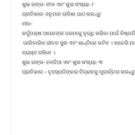
ଶୁଭ ରଙ୍ଗ- ନୀଳ ଏବଂ ଶୁଭ ସଂଖ୍ୟା- ୮
ପ୍ରତିକାର- ହନୁମାନ ଚାଳିଶା ପାଠ କରନ୍ତୁ
ମୀନ-
କର୍ତୁପକ୍ଷ ଆପଣଙ୍କ ଦରମାକୁ ବୃଦ୍ଧି କରିବା ପାଇଁ ନିଷ୍ପ
ପାରିବାରିକ ଜୀବନ ସୁଖ ଏବଂ ଶାନ୍ତିରେ କଟିବ । କଚେରି 
ବ୍ୟସ୍ତ ରହିବେ ।
ଶୁଭ ରଙ୍ଗ- ହଳଦିଆ ଏବଂ ଶୁଭ ସଂଖ୍ୟା- ୩
ପ୍ରତିକାର – ବୃହସ୍ପତିଙ୍କର ବିଗ୍ରହକୁ ପୂଜାର୍ଚ୍ଚନା କରନ୍ତ
📱 Get Argus News App
📰 60 Word News
🎬 Argus Podcast
🔔 Free Notification Alerts
Download Free: