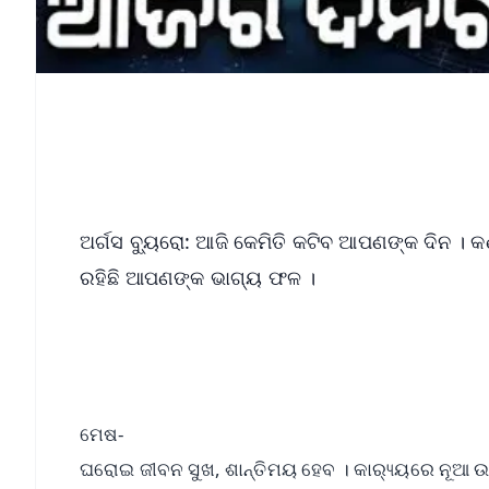
ଅର୍ଗସ ବ୍ୟୁରୋ: ଆଜି କେମିତି କଟିବ ଆପଣଙ୍କ ଦିନ । କ
ରହିଛି ଆପଣଙ୍କ ଭାଗ୍ୟ ଫଳ ।
ମେଷ-
ଘରୋଇ ଜୀବନ ସୁଖ, ଶାନ୍ତିମୟ ହେବ । କାର‌୍ୟ୍ୟରେ ନୂଆ 