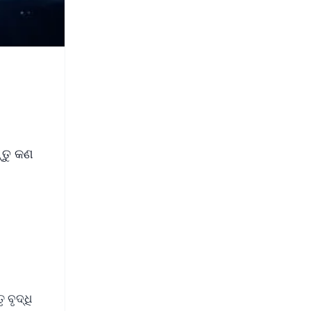
୍ତୁ କଣ
ବୃଦ୍ଧି