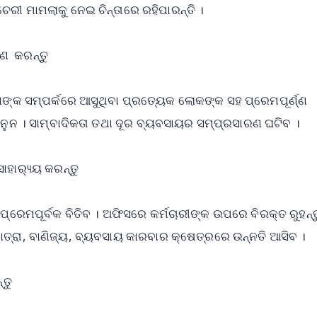
େରୀ ମାମଲାକୁ ନେଇ ଚିନ୍ତାରେ ରହିପାରନ୍ତି ।
ାରଣ କରନ୍ତୁ
୍କ ସମ୍ପର୍କରେ ଆସୁଥିବା ପ୍ରତ୍ୟେକ ଲୋକଙ୍କ ସହ ପ୍ରେମପୂର୍ଣ୍ଣ
ାନୁନ । ସାମ୍ବାଦିକତା ତଥା ଦୂର ବ୍ୟବସାୟର ସମ୍ପ୍ରସାରଣ ଘଟିବ ।
ହାର‌୍ୟ୍ୟ କରନ୍ତୁ
୍ରେମପୂର୍ବକ ବିତିବ । ଅଫିସରେ କର୍ମଚାରୀଙ୍କ ଉପରେ ବିରକ୍ତ ରୁହନ୍ତୁ 
ାତ୍ରା, ବାଣିଜ୍ୟ, ବ୍ୟବସାୟ କାରବାର କ୍ଷେତ୍ରରେ ଉନ୍ନତି ଆସିବ ।
୍ତୁ