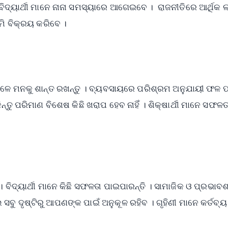
ବିଦ୍ୟାର୍ଥୀ ମାନେ ନାନା ସମସ୍ୟାରେ ଆଗେଇବେ । ରାଜନୀତିରେ ଆର୍ଥିକ 
ି ବିକ୍ରୟ କରିବେ ।
ବେଳେ ମନକୁ ଶାନ୍ତ ରଖନ୍ତୁ । ବ୍ୟବସାୟରେ ପରିଶ୍ରମ ଅନୁଯାୟୀ ଫଳ 
ତୁ ପରିମାଣ ବିଶେଷ କିଛି ଖରାପ ହେବ ନାହିଁ । ଶିକ୍ଷାର୍ଥୀ ମାନେ ସଫଳତ
। ବିଦ୍ୟାର୍ଥୀ ମାନେ କିଛି ସଫଳତା ପାଇପାରନ୍ତି । ସାମାଜିକ ଓ ପ୍ରଭାବଶ
ୁ ଦୃଷ୍ଟିରୁ ଆପଣଙ୍କ ପାଇଁ ଅନୁକୂଳ ରହିବ । ଗୃହିଣୀ ମାନେ କର୍ତବ୍ୟ