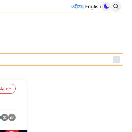
ଓଡ଼ିଆ
|
English
slate