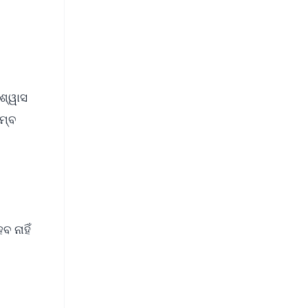
ଶ୍ୱାସ
ମ୍ବ
 ନାହିଁ