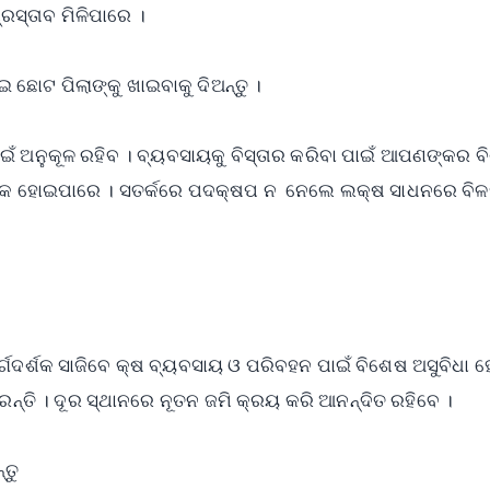
ରସ୍ତାବ ମିଳିପାରେ ।
ଛୋଟ ପିଲାଙ୍କୁ ଖାଇବାକୁ ଦିଅନ୍ତୁ ।
ଁ ଅନୁକୂଳ ରହିବ । ବ୍ୟବସାୟକୁ ବିସ୍ତାର କରିବା ପାଇଁ ଆପଣଙ୍କର ବି
ୟକ ହୋଇପାରେ । ସତର୍କରେ ପଦକ୍ଷପ ନ ନେଲେ ଲକ୍ଷ ସାଧନରେ ବିଳ
ଦର୍ଶକ ସାଜିବେ କ୍ଷ ବ୍ୟବସାୟ ଓ ପରିବହନ ପାଇଁ ବିଶେଷ ଅସୁବିଧା ହେବ
ରନ୍ତି । ଦୂର ସ୍ଥାନରେ ନୂତନ ଜମି କ୍ରୟ କରି ଆନନ୍ଦିତ ରହିବେ ।
୍ତୁ