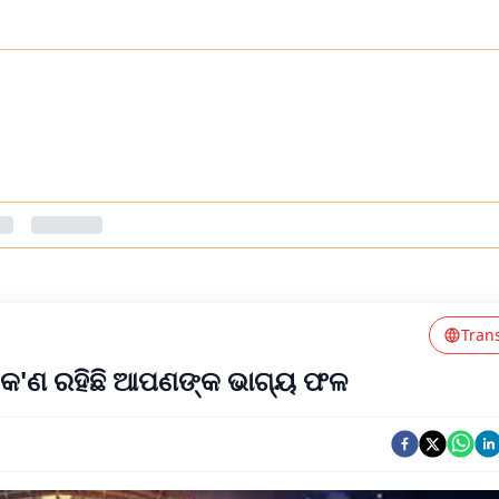
Tran
ତୁ କ'ଣ ରହିଛି ଆପଣଙ୍କ ଭାଗ୍ୟ ଫଳ