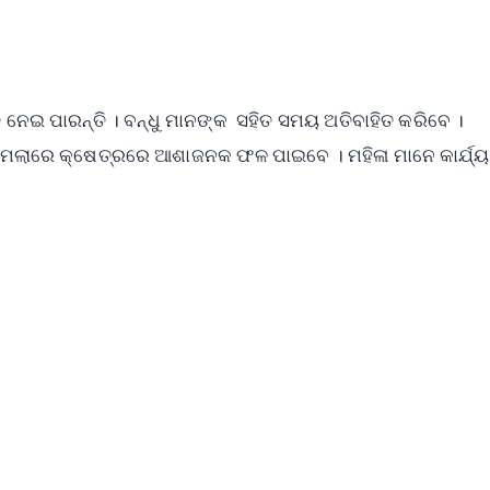
ତି ନେଇ ପାରନ୍ତି । ବନ୍ଧୁ ମାନଙ୍କ ସହିତ ସମୟ ଅତିବାହିତ କରିବେ ।
ମାମଲାରେ କ୍ଷେତ୍ରରେ ଆଶାଜନକ ଫଳ ପାଇବେ । ମହିଳା ମାନେ କାର୍ଯ୍ୟ
ୁ
✨
📺 Live TV and Breaking News
⭐
⭐
⭐
⭐
4.8 Rating
50K+ Download