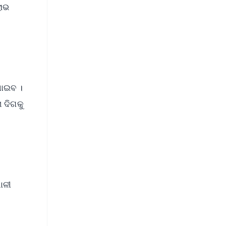
ଲାଭ
ପାଇବ ।
ା ଦିଗକୁ
ାଳୀ