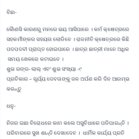
ବିଛା-
କୈାଣସି କାରଣରୁ ମନରେ ଭୟ ଆସିପାରେ । କର୍ମ କ୍ଷେତ୍ରରେ
ସହକର୍ମୀଙ୍କର ସହୟତା ଲୋଡିବେ । ରାଜନୀତି କ୍ଷେତ୍ରରେ କିଛି
ପଦପଦବୀ ପ୍ରାପ୍ତ ହୋଇପାରେ । ଛାତ୍ର ଛାତ୍ରୀ ମାନେ ଅଧିକ
ସମୟ ଖେଳରେ କଟାଇବେ ।
ଶୁଭ ରଙ୍ଗ- ଲାଲ୍ ଏବଂ ଶୁଭ ସଂଖ୍ୟା -୯
ପ୍ରତିକାର – ସୂର୍ଯ୍ୟ ଦେବତାଙ୍କୁ ଜଳ ଅର୍ପଣ କରି ଦିନ ଆରମ୍ଭ
କରନ୍ତୁ
ଧନୁ-
ନିଜର ଇଛା ବିରୋଧରେ କାମ କଲେ ଅସୁବିଧାରେ ପଡିପାରନ୍ତି ।
ପରିବାରରେ ସୁଖ ଶାନ୍ତି ଦେଖାଦେବ । ଧାର୍ମିକ କାର୍ଯ୍ୟ ପ୍ରତି