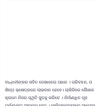
✨
📱 Get Argus News App
📰 60 Word News
🎬 Argus Podcast
📺 Live TV and Breaking News
🔔 Free Notification Alerts
Download Free:
Android - Scan QR
iOS - Scan QR
ବାନ୍ଧବୀଙ୍କର ସହିତ ଦେଖାହେଇ ପାରେ । ପରିବହନ, ଓ
ଶିଳ୍ପ କ୍ଷେତ୍ରରେ ଲାଭବାନ ହେବେ। ଚାକିରିରେ କୈାଶଳ
କ୍ରମେ ନିଜର ସ୍ଥିତି ସୁଦଢୃ କରିବେ । ନିର୍ମାଣଧିନ ଗୃହ
ପୂର୍ଣ୍ଣାଙ୍ଗ ଆରମ୍ଭ ହେବ । ମାଲିମକବ୍ଦମାରେ ଆପୋସ