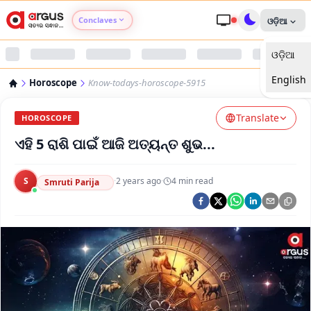
Conclaves
ଓଡ଼ିଆ
ଓଡ଼ିଆ
Argus Agri Vikas
English
Horoscope
Know-todays-horoscope-5915
Argus Nari Shakti
Translate
HOROSCOPE
Argus Education Next
ଏହି 5 ରାଶି ପାଇଁ ଆଜି ଅତ୍ୟନ୍ତ ଶୁଭ...
Argus Health Connect
S
·
2 years ago
·
4
min read
Smruti Parija
Argus Swaad Odisha
Argus Chalo Dekhein Apna Desh