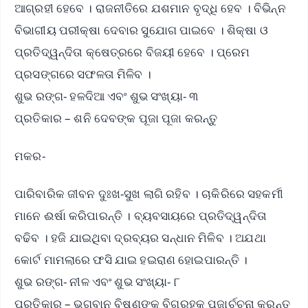
ଆଗ୍ରହୀ ହେବେ । ରାଜନୀତିରେ ଯଶମାନ ବୃଦ୍ଧି ହେବ । ବିଭିନ୍ନ
ବିଭାଗୀୟ ପରୀକ୍ଷା ଦେବାର ସୁଯୋଗ ପାଇବେ । ଶିକ୍ଷା ଓ
ପ୍ରତିଦ୍ୱନ୍ଦିତା କ୍ଷେତ୍ରରେ ବିଜୟୀ ହେବେ । ପ୍ରେମ
ପ୍ରସଙ୍ଗରେ ସଫଳତା ମିଳିବ ।
ଶୁଭ ରଙ୍ଗ- ହଳଦିଆ ଏବଂ ଶୁଭ ସଂଖ୍ୟା- ୩
ପ୍ରତିକାର – ଶନି ଦେବଙ୍କ ପୂଜା ପୂଜା କରନ୍ତୁ
ମକର-
ପାରିବାରିକ ଜୀବନ ଦୁଃଖ-ସୁଖ ଲାଗି ରହିବ । ଚାକିରିରେ ସହକର୍ମୀ
ମାନେ ଈର୍ଷା କରିପାରନ୍ତି । ବ୍ୟବସାୟରେ ପ୍ରତିଦ୍ୱନ୍ଦିତା
ବଢିବ । ହଜି ଯାଇଥିବା ଦ୍ରବ୍ୟର ସନ୍ଧାନ ମିଳିବ । ଅଯଥା
କୋର୍ଟ ମାମଲାରେ ଫସି ଯାଇ ହଇରାଣ ହୋଇପାରନ୍ତି ।
ଶୁଭ ରଙ୍ଗ- ନୀଳ ଏବଂ ଶୁଭ ସଂଖ୍ୟା- ୮
ପ୍ରତିକାର – ଭଗବାନ ବିଷ୍ଣୁଙ୍କ ବିଗ୍ରହକୁ ପୂଜାର୍ଚ୍ଚନା କରନ୍ତୁ