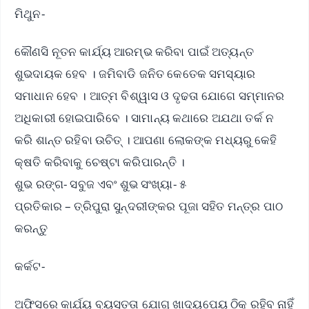
ମିଥୁନ-
କୌଣସି ନୂତନ କାର୍ଯ୍ୟ ଆରମ୍ଭ କରିବା ପାଇଁ ଅତ୍ୟନ୍ତ
ଶୁଭଦାୟକ ହେବ । ଜମିବାଡି ଜନିତ କେତେକ ସମସ୍ୟାର
ସମାଧାନ ହେବ । ଆତ୍ମ ବିଶ୍ୱାସ ଓ ଦୃଢତା ଯୋଗେ ସମ୍ମାନର
ଅଧିକାରୀ ହୋଇପାରିବେ । ସାମାନ୍ୟ କଥାରେ ଅଯଥା ତର୍କ ନ
କରି ଶାନ୍ତ ରହିବା ଉଚିତ୍ । ଆପଣା ଲୋକଙ୍କ ମଧ୍ୟରୁ କେହି
କ୍ଷତି କରିବାକୁ ଚେଷ୍ଟା କରିପାରନ୍ତି ।
ଶୁଭ ରଙ୍ଗ- ସବୁଜ ଏବଂ ଶୁଭ ସଂଖ୍ୟା- ୫
ପ୍ରତିକାର – ତ୍ରିପୁରା ସୁନ୍ଦରୀଙ୍କର ପୂଜା ସହିତ ମନ୍ତ୍ର ପାଠ
କରନ୍ତୁ
କର୍କଟ-
ଅଫିସରେ କାର୍ଯ୍ୟ ବ୍ୟସ୍ତତା ଯୋଗୁ ଖାଦ୍ୟପେୟ ଠିକ୍ ରହିବ ନାହିଁ