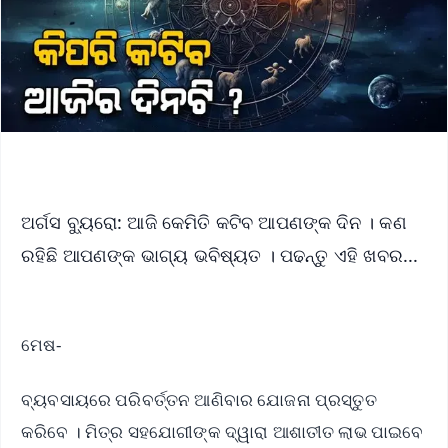
ଅର୍ଗସ ବ୍ୟୁରୋ: ଆଜି କେମିତି କଟିବ ଆପଣଙ୍କ ଦିନ । କଣ
ରହିଛି ଆପଣଙ୍କ ଭାଗ୍ୟ ଭବିଷ୍ୟତ । ପଢନ୍ତୁ ଏହି ଖବର...
ମେଷ-
ବ୍ୟବସାୟରେ ପରିବର୍ତ୍ତନ ଆଣିବାର ଯୋଜନା ପ୍ରସ୍ତୁତ
କରିବେ । ମିତ୍ର ସହଯୋଗୀଙ୍କ ଦ୍ୱାରା ଆଶାତୀତ ଲାଭ ପାଇବେ