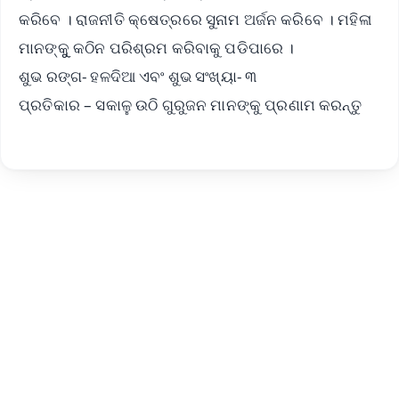
କରିବେ । ରାଜନୀତି କ୍ଷେତ୍ରରେ ସୁନାମ ଅର୍ଜନ କରିବେ । ମହିଳା
ମାନଙ୍କୁୁ କଠିନ ପରିଶ୍ରମ କରିବାକୁ ପଡିପାରେ ।
ଶୁଭ ରଙ୍ଗ- ହଳଦିଆ ଏବଂ ଶୁଭ ସଂଖ୍ୟା- ୩
ପ୍ରତିକାର – ସକାଳୁ ଉଠି ଗୁରୁଜନ ମାନଙ୍କୁ ପ୍ରଣାମ କରନ୍ତୁ