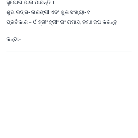
ସୁଯୋଗ ପାଇ ପାରନ୍ତି ।
ଶୁଭ ରଙ୍ଗ- ନାରଙ୍ଗୀ ଏବଂ ଶୁଭ ସଂଖ୍ୟା- ୧
ପ୍ରତିକାର – ଓଁ ହ୍ରୀଂ ହ୍ରୀଂ ରାଂ ରାମାୟ ନମଃ ଜପ କରନ୍ତୁ
କନ୍ୟା-