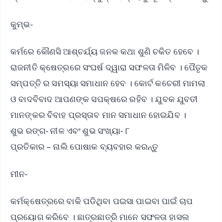
କୁମ୍ଭ-
କର୍ମରେ କୌଣସି ଆଶ୍ଚର୍ଯ୍ୟ ଜନକ କଥା ଶୁଣି ଚକିତ ହେବେ ।
ରାଜନୀତି କ୍ଷେତ୍ରରେ ସଂଘର୍ଷ ଦ୍ୱାରା ସଫଳତା ମିଳିବ । ପୈତୃକ
ସମ୍ପତ୍ତି ର ସମସ୍ୟା ସମାଧାନ ହେବ । କୋର୍ଟ କଚେରୀ ମାମଲା
ଓ ବାଦବିବାଦ ଆପଣଙ୍କ ସପକ୍ଷରେ ରହିବ । ଯୁବକ ଯୁବତୀ
ମାନଙ୍କର ବିବାହ ପ୍ରସ୍ତାବ ମାନ ସମାଧାନ ହୋଇଯିବ ।
ଶୁଭ ରଙ୍ଗ- ନୀଳ ଏବଂ ଶୁଭ ସଂଖ୍ୟା- ୮
ପ୍ରତିକାର – ନାଲି ପୋଷାକ ବ୍ୟବହାର କରନ୍ତୁ
ମୀନ-
କର୍ମକ୍ଷେତ୍ରରେ ବାକି ପଡିଥିବା ପଇସା ପାଇବା ପାଇଁ ଚାପ
ପ୍ରୟୋଗ କରିବେ । ଛାତ୍ରଛାତ୍ରି ମାନେ ସଫଳତା ହାସଲ