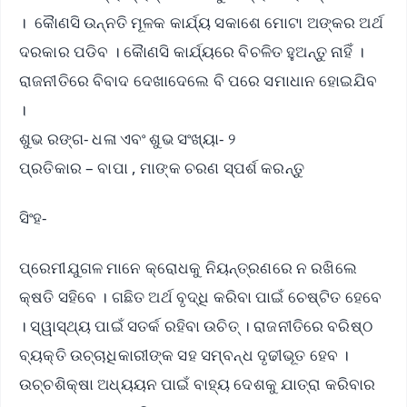
। କୈାଣସି ଉନ୍ନତି ମୂଳକ କାର୍ଯ୍ୟ ସକାଶେ ମୋଟା ଅଙ୍କର ଅର୍ଥ
ଦରକାର ପଡିବ । କୈାଣସି କାର୍ଯ୍ୟରେ ବିଚଳିତ ହୁଅନ୍ତୁ ନାହିଁ ।
ରାଜନୀତିରେ ବିବାଦ ଦେଖାଦେଲେ ବି ପରେ ସମାଧାନ ହୋଇଯିବ
।
ଶୁଭ ରଙ୍ଗ- ଧଳା ଏବଂ ଶୁଭ ସଂଖ୍ୟା- ୨
ପ୍ରତିକାର – ବାପା , ମାଙ୍କ ଚରଣ ସ୍ପର୍ଶ କରନ୍ତୁ
ସିଂହ-
ପ୍ରେମୀଯୁଗଳ ମାନେ କ୍ରୋଧକୁ ନିୟନ୍ତ୍ରଣରେ ନ ରଖିଲେ
କ୍ଷତି ସହିବେ । ଗଛିତ ଅର୍ଥ ବୃଦ୍ଧି କରିବା ପାଇଁ ଚେଷ୍ଟିତ ହେବେ
। ସ୍ୱାସ୍ଥ୍ୟ ପାଇଁ ସତର୍କ ରହିବା ଉଚିତ୍ । ରାଜନୀତିରେ ବରିଷ୍ଠ
ବ୍ୟକ୍ତି ଉଚ୍ଚାଧିକାରୀଙ୍କ ସହ ସମ୍ବନ୍ଧ ଦୃଢୀଭୂତ ହେବ ।
ଉଚ୍ଚଶିକ୍ଷା ଅଧ୍ୟୟନ ପାଇଁ ବାହ୍ୟ ଦେଶକୁ ଯାତ୍ରା କରିବାର