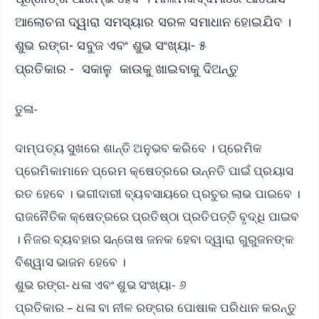
ଆଲୋଚନା ଦ୍ୱାରା ସମସ୍ୟାର ସରଳ ସମାଧାନ ହୋଇଯିବ ।
ଶୁଭ ରଙ୍ଗ- ସବୁଜ ଏବଂ ଶୁଭ ସଂଖ୍ୟା- ୫
ପ୍ରତିକାର - ସକାଳୁ କାଉକୁ ଖାଇବାକୁ ଦିଅନ୍ତୁ
ତୁଳା-
ଦାମ୍ପତ୍ୟ ସୁଖରେ ଶାନ୍ତି ଅନୁଭବ କରିବେ । ପ୍ରେମିକ
ପ୍ରେମିକାମାନେ ପ୍ରେମ କ୍ଷେତ୍ରରେ ଉନ୍ନତି ପାଇଁ ପ୍ରୟାସ
ରତ ହେବେ । ଭଗୀଦାରୀ ବ୍ୟବସାୟରେ ପ୍ରଚୁର ଲାଭ ପାଇବେ ।
ରାଜନୈତିକ କ୍ଷେତ୍ରରେ ପ୍ରତିଷ୍ଠା ପ୍ରତିପତ୍ତି ବୃଦ୍ଧି ପାଇବ
। ନିଜର ବ୍ୟବହାର ସନ୍ତୋଷ ଜନକ ହେବା ଦ୍ୱାରା ଗୁରୁଜନଙ୍କ
ବିଶ୍ୱାସ ଭାଜନ ହେବେ ।
ଶୁଭ ରଙ୍ଗ- ଧଳା ଏବଂ ଶୁଭ ସଂଖ୍ୟା- ୬
ପ୍ରତିକାର – ଧଳା ବା ନୀଳ ରଙ୍ଗର ପୋଷାକ ପରିଧାନ କରନ୍ତୁ