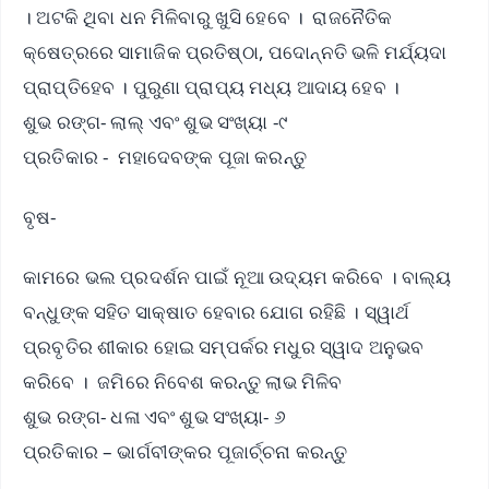
। ଅଟକି ଥିବା ଧନ ମିଳିବାରୁ ଖୁସି ହେବେ । ରାଜନୈତିକ
କ୍ଷେତ୍ରରେ ସାମାଜିକ ପ୍ରତିଷ୍ଠା, ପଦୋନ୍ନତି ଭଳି ମର୍ଯ୍ୟଦା
ପ୍ରାପ୍ତିହେବ । ପୁରୁଣା ପ୍ରାପ୍ୟ ମଧ୍ୟ ଆଦାୟ ହେବ ।
ଶୁଭ ରଙ୍ଗ- ଲାଲ୍ ଏବଂ ଶୁଭ ସଂଖ୍ୟା -୯
ପ୍ରତିକାର - ମହାଦେବଙ୍କ ପୂଜା କରନ୍ତୁ
ବୃଷ-
କାମରେ ଭଲ ପ୍ରଦର୍ଶନ ପାଇଁ ନୂଆ ଉଦ୍ୟମ କରିବେ । ବାଲ୍ୟ
ବନ୍ଧୁଙ୍କ ସହିତ ସାକ୍ଷାତ ହେବାର ଯୋଗ ରହିଛି । ସ୍ୱାର୍ଥ
ପ୍ରବୃତିର ଶୀକାର ହୋଇ ସମ୍ପର୍କର ମଧୁର ସ୍ୱାଦ ଅନୁଭବ
କରିବେ । ଜମିରେ ନିବେଶ କରନ୍ତୁ ଲାଭ ମିଳିବ
ଶୁଭ ରଙ୍ଗ- ଧଳା ଏବଂ ଶୁଭ ସଂଖ୍ୟା- ୬
ପ୍ରତିକାର – ଭାର୍ଗବୀଙ୍କର ପୂଜାର୍ଚ୍ଚନା କରନ୍ତୁ