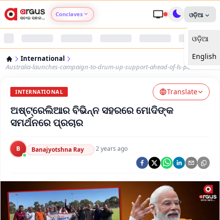
Conclaves
ଓଡ଼ିଆ
ଓଡ଼ିଆ
Argus Agri Vikas
English
International
Argus Nari Shakti
Australia-launches-campaign-to-drum-up-support-ahead-of-ls-polls
Translate
Argus Education Next
INTERNATIONAL
ଅଷ୍ଟ୍ରେଲିଆର ବିଭିନ୍ନ ସହରରେ ମୋଦିଙ୍କ
Argus Health Connect
ସମର୍ଥନରେ ପ୍ରଚାର
Argus Swaad Odisha
B
·
2 years ago
Banajyotshna Ray
Argus Chalo Dekhein Apna Desh