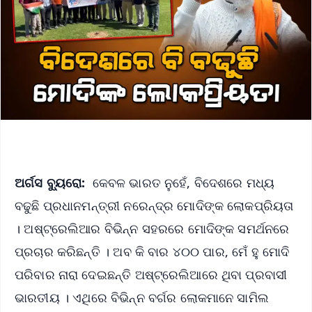
ଅର୍ଗସ ବ୍ୟୁରୋ:
କେବଳ ଭାରତ ନୁହେଁ, ବିଦେଶରେ ମଧ୍ୟ
ବଢୁଛି ପ୍ରଧାନମନ୍ତ୍ରୀ ନରେନ୍ଦ୍ର ମୋଦିଙ୍କ ଲୋକପ୍ରିୟତା
। ଅଷ୍ଟ୍ରେଲିଆର ବିଭିନ୍ନ ସହରରେ ମୋଦିଙ୍କ ସମର୍ଥନରେ
ପ୍ରଚାର କରିଛନ୍ତି । ଅବ କି ବାର ୪୦୦ ପାର, ମେଁ ହୁ ମୋଦି
ପରିବାର ନାରା ଦେଇଛନ୍ତି ଅଷ୍ଟ୍ରେଲିଆରେ ଥିବା ପ୍ରବାସୀ
ଭାରତୀୟ । ଏଥିରେ ବିଭିନ୍ନ ବର୍ଗର ଲୋକମାନେ ସାମିଲ