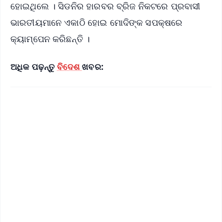
ହୋଇଥିଲେ । ସିଡନିର ହାରବର ବ୍ରିଜ ନିକଟରେ ପ୍ରବାସୀ
ଭାରତୀୟମାନେ ଏକାଠି ହୋଇ ମୋଦିଙ୍କ ସପକ୍ଷରେ
କ୍ୟାମ୍ପେନ କରିଛନ୍ତି ।
ଅଧିକ ପଢ଼ନ୍ତୁ
ବିଦେଶ
ଖବର: