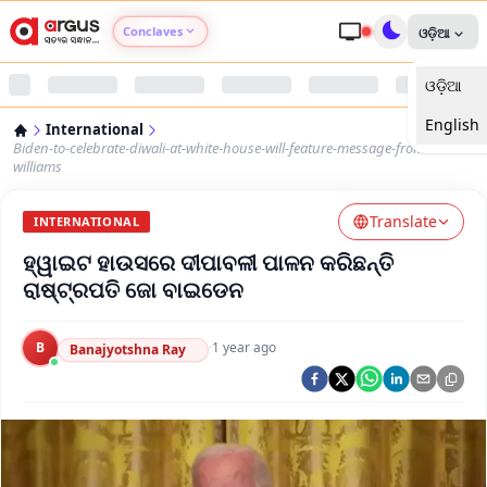
Conclaves
ଓଡ଼ିଆ
ଓଡ଼ିଆ
Argus Agri Vikas
English
International
Argus Nari Shakti
Biden-to-celebrate-diwali-at-white-house-will-feature-message-from-sunita-
williams
Argus Education Next
Translate
INTERNATIONAL
ହ୍ୱାଇଟ ହାଉସରେ ଦୀପାବଳୀ ପାଳନ କରିଛନ୍ତି
Argus Health Connect
ରାଷ୍ଟ୍ରପତି ଜୋ ବାଇଡେନ
Argus Swaad Odisha
B
·
1 year ago
Banajyotshna Ray
Argus Chalo Dekhein Apna Desh