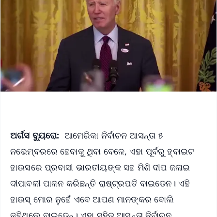
ଅର୍ଗସ ବ୍ୟୁରୋ:
ଆମେରିକା ନିର୍ବାଚନ ଆସନ୍ତା ୫
ନଭେମ୍ବରରେ ହେବାକୁ ଥିବା ବେଳେ, ଏହା ପୂର୍ବରୁ ହ୍ବାଇଟ
ହାଉସରେ ପ୍ରବାସୀ ଭାରତୀୟଙ୍କ ସହ ମିଶି ଦୀପ ଜଳାଇ
ଦୀପାବଳୀ ପାଳନ କରିଛନ୍ତି ରାଷ୍ଟ୍ରପତି ବାଇଡେନ। ଏହି
ହାଉସ୍ ମୋର ନୁହେଁ ଏବେ ଆପଣ ମାନଙ୍କର ବୋଲି
କହିଥିଲେ ବାଇଡେନ୍। ଏହା ସହିତ ଆସନ୍ତା ନିର୍ବାଚନ