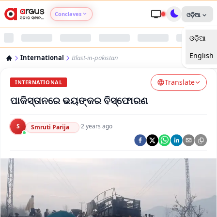
Conclaves
ଓଡ଼ିଆ
ଓଡ଼ିଆ
Argus Agri Vikas
English
International
Blast-in-pakistan
Argus Nari Shakti
Translate
INTERNATIONAL
Argus Education Next
ପାକିସ୍ତାନରେ ଭୟଙ୍କର ବିସ୍ଫୋରଣ
Argus Health Connect
S
·
2 years ago
Smruti Parija
Argus Swaad Odisha
Argus Chalo Dekhein Apna Desh