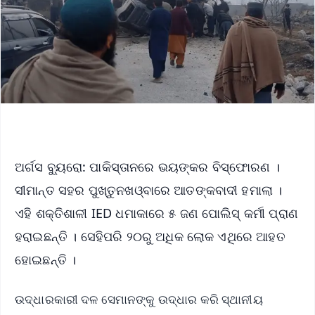
ଅର୍ଗସ ବ୍ୟୁରୋ: ପାକିସ୍ତାନରେ ଭୟଙ୍କର ବିସ୍ଫୋରଣ ।
ସୀମାନ୍ତ ସହର ପୁଖ୍‌ତୁନଖଓ୍ବାରେ ଆତଙ୍କବାଦୀ ହମାଲା ।
ଏହି ଶକ୍ତିଶାଳୀ IED ଧମାକାରେ ୫ ଜଣ ପୋଲିସ୍ କର୍ମୀ ପ୍ରାଣ
ହରାଇଛନ୍ତି । ସେହିପରି ୨୦ରୁ ଅଧିକ ଲୋକ ଏଥିରେ ଆହତ
ହୋଇଛନ୍ତି ।
ଉଦ୍ଧାରକାରୀ ଦଳ ସେମାନଙ୍କୁ ଉଦ୍ଧାର କରି ସ୍ଥାନୀୟ