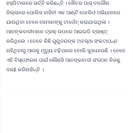
ହସ୍ପିଟାଲରେ ଭର୍ତ୍ତି କରିଛନ୍ତି । ଖୈବର ପାସ୍ ବାଜୌର
ଜିଲ୍ଲାରେ ପୋଲିସ ବାହିନୀ ଏକ ଆଣ୍ଟି ପୋଲିଓ ଅଭିଯାନରେ
ଯାଉଥିବା ବେଳେ ସେମାନଙ୍କୁ ଟାର୍ଗେଟ୍ କରାଯାଇଥିଲା ।
ଆତଙ୍କବାଦୀମାନେ ଟ୍ରକ୍‌ ଉପରେ ଆଇଇଡି ବ୍ଲାଷ୍ଟ୍
କରିଥିଲେ । ତେବେ କିଛି ଗୁରୁତରଙ୍କ ଅବସ୍ଥା ସଂକଟାପନ୍ନ
ରହିଥିବାରୁ ଆଗକୁ ମୃତ୍ୟୁ ବଢ଼ିପାରେ ବୋଲି କୁହାଯାଉଛି । ତେବେ
ଏହି ବିସ୍ଫୋରଣ ପାଇଁ କୌଣସି ଆତଙ୍କବାଦୀ ସଂଗଠନ ନିଜକୁ
ଦାୟୀ କରିନାହାଁନ୍ତି ।