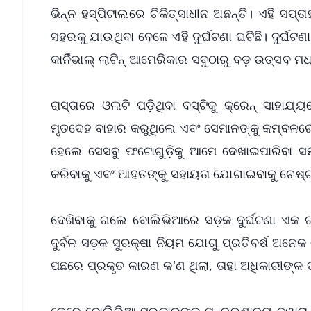
ଭିନ୍ନ ହସ୍ପିଟାଲରେ ଚିକିତ୍ସାଧୀନ ଅଛନ୍ତି। ଏହି ସପ୍ତ
ସହରକୁ ଯାଉଥିବା ବେଳେ ଏହି ଦୁର୍ଘଟଣା ଘଟିଛି। ଦୁର୍ଘଟ
କାର୍ନିଭାଲ୍ ଲାଟିନ୍ ଆମେରିକାର ସବୁଠାରୁ ବଡ଼ ଉତ୍ସ
ରାସ୍ତାରେ ଓଲଟି ପଡ଼ିଥିବା ବସ୍‌ଟିକୁ କ୍ରେନ୍ ସାହା
ମୃତଦେହ ବାହାର କରୁଥିଲେ ଏବଂ ସେମାନଙ୍କୁ କମ୍ବଳର
ହେଲେ ସେସବୁ ଫଟୋଗୁଡ଼ିକୁ ଆମେ ଦେଖାଇପାରିବା ସମ୍ଭ
କରିବାକୁ ଏବଂ ଆହତଙ୍କୁ ସହାୟତା ଯୋଗାଇବାକୁ ଚେଷ୍ଟା 
ଦେଖିବାକୁ ଗଲେ ବୋଲିଭିଆରେ ସଡ଼କ ଦୁର୍ଘଟଣା ଏକ ଗ
ଦୁର୍ବଳ ସଡ଼କ ସୁରକ୍ଷା ନିୟମ ଯୋଗୁ ପ୍ରତିବର୍ଷ ଅନେ
ପଛରେ ପ୍ରକୃତ କାରଣ କ'ଣ ଥିଲା, ତାହା ଅଧିକାରୀଙ୍କ
ତେବେ ବୋଲିଭିଆ ସରକାରଙ୍କ ମନ୍ତ୍ରଣାଳୟ ଦ୍ୱାରା ଜାର