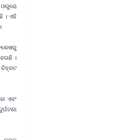
୍ ଓରୁରୋ
ି । ଏହି
।
ାବଶେଷରୁ
େଉଛି ।
ଚିହ୍ନଟ
ନା ଏବଂ
ୁର୍ଘଟଣା
, ଦ୍ରୁତ