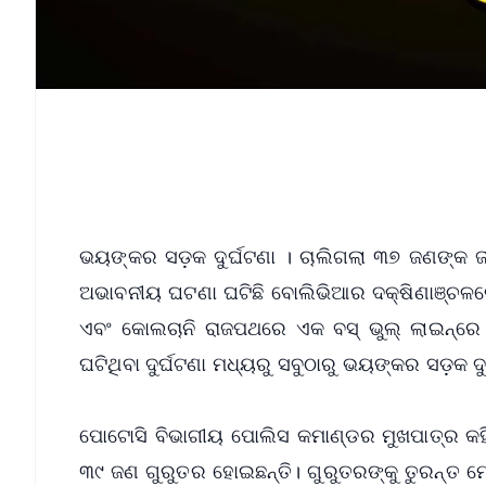
ଭୟଙ୍କର ସଡ଼କ ଦୁର୍ଘଟଣା । ଚାଲିଗଲା ୩୭ ଜଣଙ୍କ ଜ
ଅଭାବନୀୟ ଘଟଣା ଘଟିଛି ବୋଲିଭିଆର ଦକ୍ଷିଣାଞ୍ଚଳରେ । 
ଏବଂ କୋଲଚାନି ରାଜପଥରେ ଏକ ବସ୍ ଭୁଲ୍ ଲାଇନ୍‌ରେ ଚା
ଘଟିଥିବା ଦୁର୍ଘଟଣା ମଧ୍ୟରୁ ସବୁଠାରୁ ଭୟଙ୍କର ସଡ଼କ ଦ
ପୋଟୋସି ବିଭାଗୀୟ ପୋଲିସ କମାଣ୍ଡର ମୁଖପାତ୍ର କହ
୩୯ ଜଣ ଗୁରୁତର ହୋଇଛନ୍ତି। ଗୁରୁତରଙ୍କୁ ତୁରନ୍ତ ମ