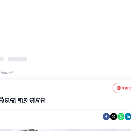
-injured
Tran
ଲିଗଲା ୩୭ ଜୀବନ