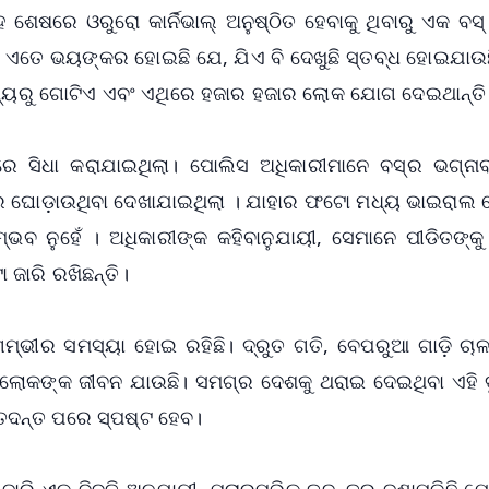
ାହ ଶେଷରେ ଓରୁରୋ କାର୍ନିଭାଲ୍ ଅନୁଷ୍ଠିତ ହେବାକୁ ଥିବାରୁ ଏକ ବସ
ଣା ଏତେ ଭୟଙ୍କର ହୋଇଛି ଯେ, ଯିଏ ବି ଦେଖୁଛି ସ୍ତବ୍ଧ ହୋଇଯାଉଛ
ବ ମଧ୍ୟରୁ ଗୋଟିଏ ଏବଂ ଏଥିରେ ହଜାର ହଜାର ଲୋକ ଯୋଗ ଦେଇଥାନ୍ତି
ଯ୍ୟରେ ସିଧା କରାଯାଇଥିଲା। ପୋଲିସ ଅଧିକାରୀମାନେ ବସ୍‌ର ଭଗ୍ନ
େ ଘୋଡ଼ାଉଥିବା ଦେଖାଯାଇଥିଲା । ଯାହାର ଫଟୋ ମଧ୍ୟ ଭାଇରାଲ ହ
ବ ନୁହେଁ । ଅଧିକାରୀଙ୍କ କହିବାନୁଯାୟୀ, ସେମାନେ ପୀଡିତଙ୍କୁ 
ଜାରି ରଖିଛନ୍ତି।
ମ୍ଭୀର ସମସ୍ୟା ହୋଇ ରହିଛି। ଦ୍ରୁତ ଗତି, ବେପରୁଆ ଗାଡ଼ି ଚାଳ
କ ଲୋକଙ୍କ ଜୀବନ ଯାଉଛି। ସମଗ୍ର ଦେଶକୁ ଥରାଇ ଦେଇଥିବା ଏହି ଦ
 ତଦନ୍ତ ପରେ ସ୍ପଷ୍ଟ ହେବ।
ି ଏକ ବିବୃତି ଅନୁଯାୟୀ, ପ୍ରାରମ୍ଭିକ ତଦନ୍ତରୁ ଜଣାପଡିଛି ଯେ