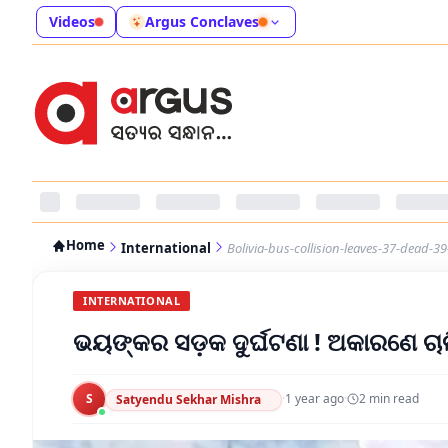
Videos
Argus Conclaves
Home
International
Bolivia-bus-collision-leaves-37-dead-39
INTERNATIONAL
ଭୟଙ୍କର ସଡ଼କ ଦୁର୍ଘଟଣା ! ଅକାରଣେ ଚା
S
·
1 year ago
·
2
min read
Satyendu Sekhar Mishra