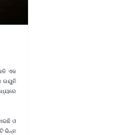
ଭଳି ଏକ
େ ଉୟୁନି
 ମଧ୍ୟରେ
ୋଇଛି ଓ
ି ଭିନ୍ନ