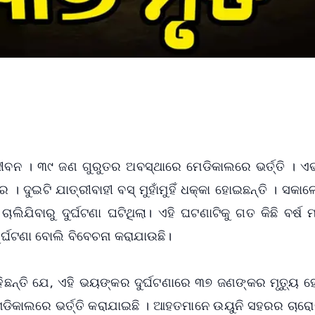
ୀବନ । ୩୯ ଜଣ ଗୁରୁତର ଅବସ୍ଥାରେ ମେଡିକାଲରେ ଭର୍ତ୍ତି । ଏ
ଦୁଇଟି ଯାତ୍ରୀବାହୀ ବସ୍ ମୁହାଁମୁହିଁ ଧକ୍କା ହୋଇଛନ୍ତି । ସକାଳ
ଲିଯିବାରୁ ଦୁର୍ଘଟଣା ଘଟିଥିଲା। ଏହି ଘଟଣାଟିକୁ ଗତ କିଛି ବର୍ଷ
ୁର୍ଘଟଣା ବୋଲି ବିବେଚନା କରାଯାଉଛି।
ିଛନ୍ତି ଯେ, ଏହି ଭୟଙ୍କର ଦୁର୍ଘଟଣାରେ ୩୭ ଜଣଙ୍କର ମୃତ୍ୟୁ ହ
େଡିକାଲରେ ଭର୍ତ୍ତି କରାଯାଇଛି । ଆହତମାନେ ଉୟୁନି ସହରର ଚାରୋଟ