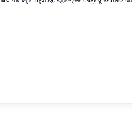
✨
📺 Live TV and Breaking News
⭐
⭐
⭐
⭐
4.8 Rating
50K+ Download
OS - Scan QR