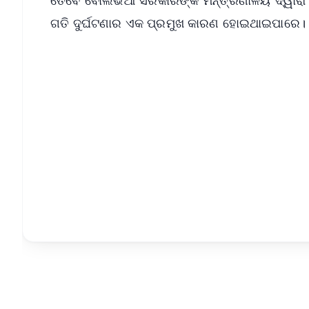
ଗତି ଦୁର୍ଘଟଣାର ଏକ ପ୍ରମୁଖ କାରଣ ହୋଇଥାଇପାରେ।
📱 Get Argus News App
📰 60 Word News
🎬 Argus Podcast
🔔 Free Notification Alerts
Download Free:
Android - Scan QR
i