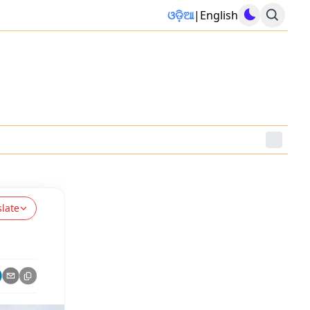
ଓଡ଼ିଆ
|
English
slate