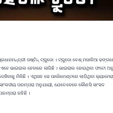
ପ୍ରଧାନମନ୍ତ୍ରୀ ଜଷ୍ଟିନ୍ ଟ୍ରୁଡୋ । ଟ୍ରୁଡୋ ବେଶ୍ ମଜାଳିଆ ଢଙ୍ଗ
ଓ ଏବେ ଭାଇରାଲ ହେବାରେ ଲାଗିଛି । ଭାଇରାଲ ହୋଇଥିବା ଫଟୋ ଅନ
ାକୁ ମିଳିଛି । ଏଥିସହ ସେ ପାର୍ଲାମେଣ୍ଟରେ ଲାଗିଥିବା କ୍ୟାମେରାକୁ
ର ସାଂସଦୀୟ ପରମ୍ପରା ଅନୁଯାୟୀ, ଯେତେବେଳେ କୌଣସି ସାଂସଦ
ପରମ୍ପରା ରହିଛି ।