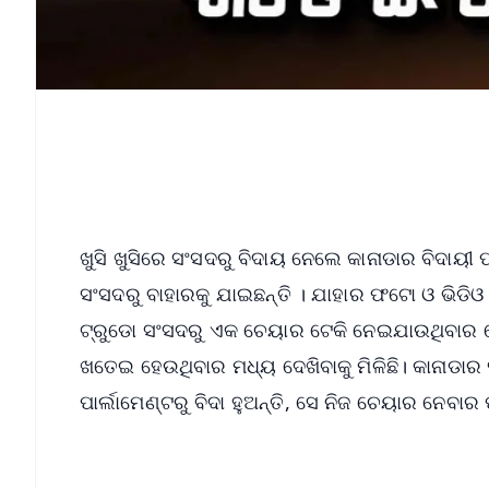
ଖୁସି ଖୁସିରେ ସଂସଦରୁ ବିଦାୟ ନେଲେ କାନାଡାର ବିଦାୟୀ 
ସଂସଦରୁ ବାହାରକୁ ଯାଇଛନ୍ତି । ଯାହାର ଫଟୋ ଓ ଭିଡି
ଟ୍ରୁଡୋ ସଂସଦରୁ ଏକ ଚେୟାର ଟେକି ନେଇଯାଉଥିବାର ଦେଖିବ
ଖତେଇ ହେଉଥିବାର ମଧ୍ୟ ଦେଖିବାକୁ ମିଳିଛି। କାନାଡା
ପାର୍ଲାମେଣ୍ଟରୁ ବିଦା ହୁଅନ୍ତି, ସେ ନିଜ ଚେୟାର ନେବାର 