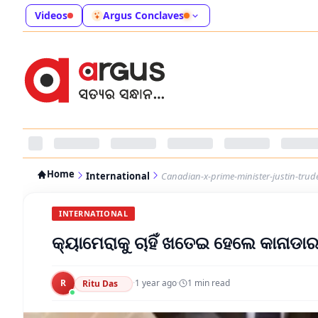
Videos
Argus Conclaves
Home
International
Canadian-x-prime-minister-justin-tru
INTERNATIONAL
କ୍ୟାମେରାକୁ ଚାହିଁ ଖତେଇ ହେଲେ କାନାଡାର 
R
·
1 year ago
·
1
min read
Ritu Das