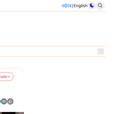
ଓଡ଼ିଆ
|
English
slate