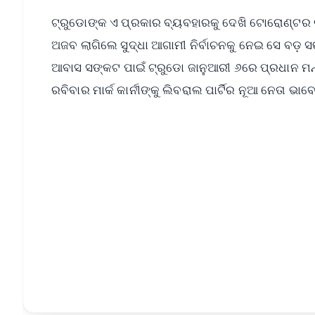
ଟ୍ରୁଡୋଙ୍କ ଏ ପ୍ରକାର ବ୍ୟବହାରକୁ ଦେଖି ଟୋରୋଣ୍ଟର ର
ଅଜବ ଲାଗିଲେ ସୁଦ୍ଧା ଆଗାମୀ ନିର୍ବାଚନକୁ ନେଇ ସେ ବଡ଼ ସ
ଆବାସ ସଙ୍କଟ ପାଇଁ ଟ୍ରୁଡୋ ଜାନୁଆରୀ ୬ରେ ପ୍ରଧାନ ମନ୍
ରବିବାର ମାର୍କ କାର୍ନୀଙ୍କୁ ଲିବରାଲ ପାର୍ଟିର ନୂଆ ନେତା ଭା
📱 Get Argus News App
📰 60 Word News
🎬 Argus Podcast
🔔 Free Notification Alerts
Download Free:
Android - Scan QR
i