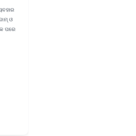
୍ୟବହାର
ଦାମ୍ ଓ
ଙ୍କ ପରେ
FREE
⭐
s