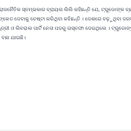
ାଜନୈତିକ ସ୍ତମ୍ଭକାର ବ୍ରାୟଲ ଲିଲି କହିଛନ୍ତି ଯେ, ଟ୍ରୁଡୋଙ୍କ ବ
ଙ୍କେତ ଦେବାକୁ ଚେଷ୍ଟା କରିଥିବା କହିଛନ୍ତି । ଦେଶରେ ବଢ଼ୁଥିବା ଦର
ତ୍ରୀ ଓ ଲିବରାଲ ପାର୍ଟି ନେତା ପଦରୁ ଇସ୍ତଫା ଦେଇଥିଲେ । ଟ୍ରୁଡୋ
ବେ ବଛା ଯାଇଛି।
✨
📺 Live TV and Breaking News
⭐
⭐
⭐
⭐
4.8 Rating
50K+ Download
OS - Scan QR