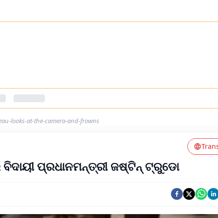
deau-looks-at-the-camera-and-frowns
Tran
ବିଦାୟୀ ପ୍ରଧାନମନ୍ତ୍ରୀ ଜଷ୍ଟିନ୍ ଟ୍ରୁଡୋ