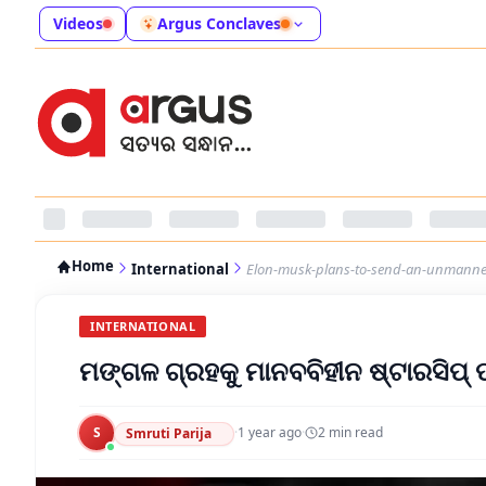
Videos
Argus Conclaves
Home
International
Elon-musk-plans-to-send-an-unmanne
INTERNATIONAL
ମଙ୍ଗଳ ଗ୍ରହକୁ ମାନବବିହୀନ ଷ୍ଟାରସିପ୍
S
·
1 year ago
·
2
min read
Smruti Parija