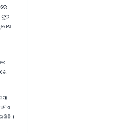
ମରେ
 ଦୁଇ
ସ୍ପେଶ
ାଇଲ
ପରେ
ାସା
ଗୋଟିଏ
ଖିଛି ।