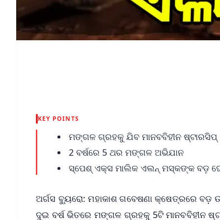
KEY POINTS
ମଙ୍ଗଳ ଗ୍ରହକୁ ଯିବ ମାନବବିହୀନ ଷ୍ଟାରସିପ୍ 
2 ବର୍ଷରେ 5 ଥର ମଙ୍ଗଳ ଅଭିଯାନ
ସ୍ପେଶ୍ ଏକ୍ସ ମାଲିକ ଏଲନ୍ ମସ୍କଙ୍କ ବଡ଼ 
ଅର୍ଗସ ବ୍ୟୁରୋ: ମହାକାଶ ଗବେଷଣା କ୍ଷେତ୍ରରେ ବଡ଼ ଉ
ଦୁଇ ବର୍ଷ ଭିତରେ ମଙ୍ଗଳ ଗ୍ରହକୁ 5ଟି ମାନବବିହୀନ ଷ୍