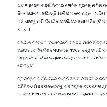
ସଫଳ ହେଲେ 4 ବର୍ଷ ଭିତରେ ଲୋହିତ ଗ୍ରହକୁ ମଣିଷ ପଠ
ନିଜେ ଘୋଷଣା କରିଛନ୍ତି ମାଲିକ ଏଲନ ମସ୍କ । ଅଭିଯା
ବର୍ଷ ଆଗକୁ ଟାଣି ଦିଆଯିବ ବୋଲି ଘୋଷଣା କରିଛନ୍ତି ଏଲନ
ଏକ୍ସ ।
ମହାକାଶ ଗବେଷଣା କ୍ଷେତ୍ରରେ ବହୁ ବଡ଼ ମିଶନ ହାତକୁ 
ହାଇପରସୋନିକ ନିଶନ ସଫଳ ହେବାପରେ ବୃଦ୍ଧି ପାଇଛି 
ଲ୍ୟାଣ୍ଡିଂ ପୋର୍ଟରେ ଲ୍ୟାଣ୍ଡ କରିଥିଲା ହାଇପରସୋନିକ 
ଫେରିଥିଲା ।
ପ୍ରାରମ୍ଭିକ ପର୍ଯ୍ୟାୟରେ ଚନ୍ଦ୍ର ଅଭିଯାନ ଆରମ୍ଭ କରିବ
ଅର୍ଟିମିସ-3 ମିଶନ ଓ ଚନ୍ଦ୍ରକୁ ମାନବଯୁକ୍ତ ସ୍ପେଶକ୍ର
ପରେ ଗୋଟିଏ ନୂଆ ମିଶନ ଆରମ୍ଭ କରି ମହାକାଶ ଗବେଷଣା 