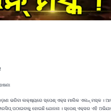
!
ଘୋଷଣା
ଡ଼ାଣ ଭରିବା ଲକ୍ଷ୍ୟରେ ସ୍ପେଶ୍ ଏକ୍ସ ମାଲିକ ଏଲନ୍ ମସ୍କ । ଆସ
ଟାରସିପ୍ ପଠାଇବାକୁ ହୋଇଛି ଯୋଜନା । ସ୍ପେଶ୍ ଏକ୍ସର ଏହି ଅଭିଯ