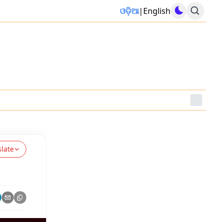
ଓଡ଼ିଆ
|
English
slate