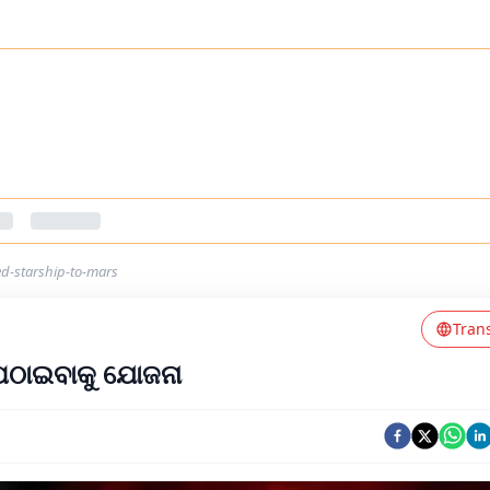
d-starship-to-mars
Tran
 ପଠାଇବାକୁ ଯୋଜନା