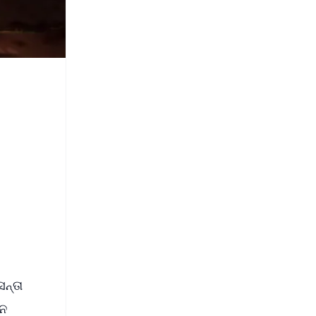
ନ୍ତା
ାନ