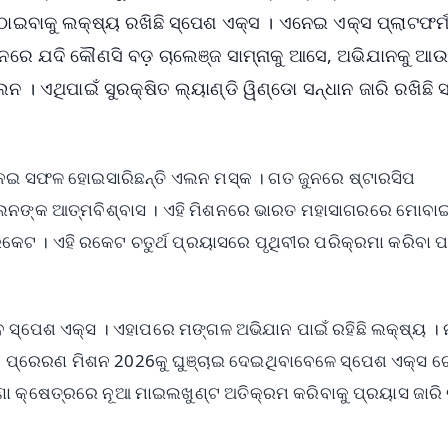
ାଇବାକୁ ଲକ୍ଷ୍ୟ ରଖିଛି ସ୍ପେଶ ଏକ୍ସ । ଏନେଇ ଏକ୍ସ ପ୍ଲାଟଫର୍
ନରେ ଯଦି କୌଣସି ବଡ଼ ଚାଲେଞ୍ଜ ସାମ୍ନାକୁ ଆସେ, ଅଭିଯାନକୁ ଆଉ
 । ଏଥିପାଇଁ ସୁରକ୍ଷିତ ଲ୍ୟାଣ୍ଡି ୱିଣ୍ଡୋ ସନ୍ଧାନ ଜାରି ରଖିଛି 
ନେଇ ସଫଳ ହୋଇସାରିଛନ୍ତି ଏଲନ ମସ୍କ । ଗତ ଜୁନରେ ଷ୍ଟାରସିପ
ଏଲନଙ୍କ ଆତ୍ମବିଶ୍ବାସ । ଏହି ମିଶନରେ ଭାରତ ମହାସାଗରରେ ମୋବ
ରକେଟ । ଏହି ରକେଟ ଚତୁର୍ଥ ପ୍ରୟାସରେ ପୃଥିବୀର ପରିକ୍ରମା କରିବା 
 ସ୍ପେଶ ଏକ୍ସ । ଏହାପରେ ମଙ୍ଗଳ ଅଭିଯାନ ପାଇଁ ରହିଛି ଲକ୍ଷ୍ୟ । ନ
ାପ୍ଟ ପ୍ରେରଣ ମିଶନ 2026କୁ ଘୁଞ୍ଚାଇ ଦେଇଥିବାବେଳେ ସ୍ପେଶ ଏକ୍ସ 
କ୍ଷେତ୍ରରେ ନୂଆ ମାଇଲଖୁଣ୍ଟ ଅତିକ୍ରମ କରିବାକୁ ପ୍ରୟାସ ଜାରି ର