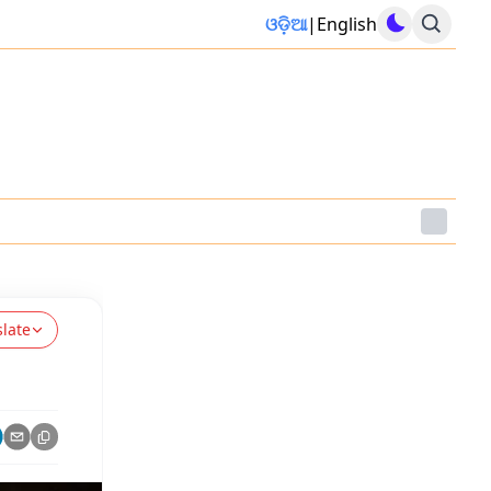
ଓଡ଼ିଆ
|
English
slate