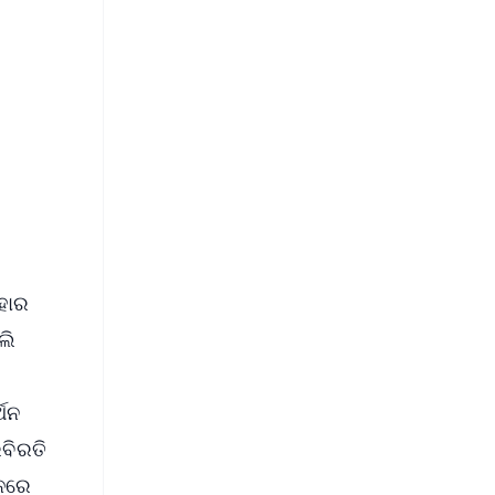
FREE
⭐
s
ଏହାର
ଲି
୍ଥନ
ରବିରତି
ିନରେ