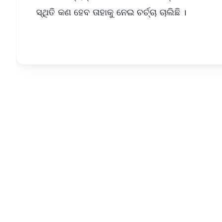
ସ୍ଥିତି କଣ ହେବ ତାହାକୁ ନେଇ ଚର୍ଚ୍ଚା ଚାଲିଛି ।