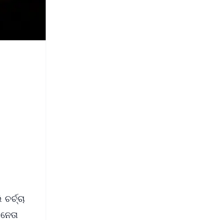
ଚର୍ଚ୍ଚା
 ନେତା