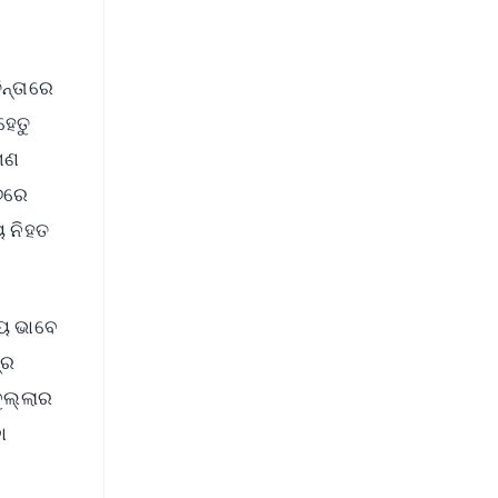
।
ିନ୍ତାରେ
ହେତୁ
ମଣ
୨୭ରେ
 ନିହତ
୍ୟ ଭାବେ
୍ର
ୁଲ୍ଲାର
ା