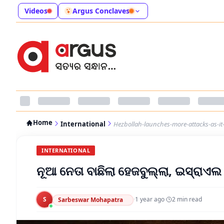
Videos
Argus Conclaves
Home
International
Hezbollah-launches-more-attacks-as-i
INTERNATIONAL
ନୂଆ ନେତା ବାଛିଲା ହେଜବୁଲ୍ଲା, ଇସ୍ର
S
·
1 year ago
·
2
min read
Sarbeswar Mohapatra