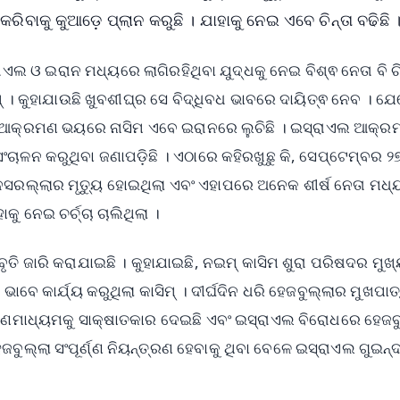
କୁ କୁଆଡ଼େ ପ୍ଲାନ କରୁଛି । ଯାହାକୁ ନେଇ ଏବେ ଚିନ୍ତା ବଢିଛି 
ରାଏଲ ଓ ଇରାନ ମଧ୍ୟରେ ଲାଗିରହିଥିବା ଯୁଦ୍ଧକୁ ନେଇ ବିଶ୍ଵ ନେତା ବି ଚ
‌ । କୁହାଯାଉଛି ଖୁବଶୀଘ୍ର ସେ ବିଦ୍ଧିବଧ ଭାବରେ ଦାୟିତ୍ଵ ନେବ । ଯେ
ଣୁ ଆକ୍ରମଣ ଭୟରେ ନାସିମ ଏବେ ଇରାନରେ ଲୁଚିଛି । ଇସ୍ରାଏଲ ଆକ୍ର
ସଂଚାଳନ କରୁଥିବା ଜଣାପଡ଼ିଛି । ଏଠାରେ କହିରଖୁଛୁ କି, ସେପ୍ଟେମ୍ବର 
ଲାର ମୃତ୍ୟୁ ହୋଇଥିଲା ଏବଂ ଏହାପରେ ଅନେକ ଶୀର୍ଷ ନେତା ମଧ୍ୟ
ୁ ନେଇ ଚର୍ଚ୍ଚା ଚାଲିଥିଲା ।
ୃତି ଜାରି କରାଯାଇଛି । କୁହାଯାଇଛି, ନଇମ୍ କାସିମ ଶୁରା ପରିଷଦର ମୁଖ
ଭାବେ କାର୍ଯ୍ୟ କରୁଥିଲା କାସିମ୍‌ । ଦୀର୍ଘଦିନ ଧରି ହେଜବୁଲ୍ଲାର ମୁଖପାତ
ୀ ଗଣମାଧ୍ୟମକୁ ସାକ୍ଷାତକାର ଦେଇଛି ଏବଂ ଇସ୍ରାଏଲ ବିରୋଧରେ ହେଜବ
ବୁଲ୍ଲା ସଂପୂର୍ଣ୍ଣ ନିୟନ୍ତ୍ରଣ ହେବାକୁ ଥିବା ବେଳେ ଇସ୍ରାଏଲ ଗୁଇନ୍ଦ