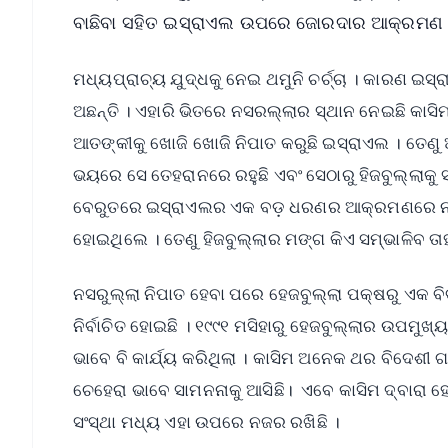
ବାଛିବା ସହିତ ଇସ୍ରାଏଲ ଉପରେ ଜୋରଦାର ଆକ୍ରମଣ କରିବା
ମଧ୍ୟପ୍ରାଚ୍ୟ ଯୁଦ୍ଧକୁ ନେଇ ଥମୁନି ଚର୍ଚ୍ଚା । କାରଣ ଇସ୍
ଅଛନ୍ତି । ଏହାରି ଭିତରେ ନସରଲ୍ଲାର ସ୍ଥାନ ନେଇଛି କାସିମ୍
ଆତଙ୍କୀକୁ ଖୋଜି ଖୋଜି ନିପାତ କରୁଛି ଇସ୍ରାଏଲ । ତେ
ଭୟରେ ସେ ତେହରାନରେ ରହୁଛି ଏବଂ ସେଠାରୁ ହିଜବୁଲ୍ଲାକୁ 
ବେରୁତରେ ଇସ୍ରାଏଲର ଏକ ବଡ଼ ଧରଣର ଆକ୍ରମଣରେ ନସରଲ୍
ହୋଇଥିଲେ । ତେଣୁ ହିଜବୁଲ୍ଲାର ମଙ୍ଗ କିଏ ସମ୍ଭାଳିବ ତାହାକ
ନସରୁଲ୍ଲା ନିପାତ ହେବା ପରେ ହେଜବୁଲ୍ଲା ପକ୍ଷରୁ ଏକ ବିବ
ନିର୍ବାଚିତ ହୋଇଛି । ୧୯୯୧ ମସିହାରୁ ହେଜବୁଲ୍ଲାର ଉପମୁଖ୍ୟ 
ଭାବେ ବି କାର୍ଯ୍ୟ କରିଥିଲା । କାସିମ ଅନେକ ଥର ବିଦେଶ
ଚେହେରା ଭାବେ ସାମନନାକୁ ଆସିଛି। ଏବେ କାସିମ ଦ୍ବାରା ହେଜ
ସଂସ୍ଥା ମଧ୍ୟ ଏହା ଉପରେ ନଜର ରଖିଛି ।