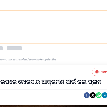
t-announces-new-leader-in-wake-of-deaths
Tran
ାଏଲ ଉପରେ ଜୋରଦାର ଆକ୍ରମଣ ପାଇଁ କଲା ପ୍ଲାନ