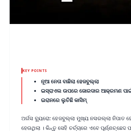
KEY POINTS
ନୂଆ ନେତା ବାଛିଲା ହେଜବୁଲ୍ଲା
ଇସ୍ରାଏଲ ଉପରେ ଜୋରଦାର ଆକ୍ରମଣ ପାଇଁ 
ଇରାନରେ ଲୁଚିଛି କାସିମ୍‌
ଅର୍ଗସ ବ୍ୟୁରୋ: ହେଜବୁଲ୍ଲା ମୁଖ୍ୟ ନସରଲ୍ଲା ନିପାତ ହ
ହେଉଥିଲା । କିନ୍ତୁ ସେହି ଚର୍ଚ୍ଚାରେ ଏବେ ପୂର୍ଣ୍ଣଚ୍ଛ