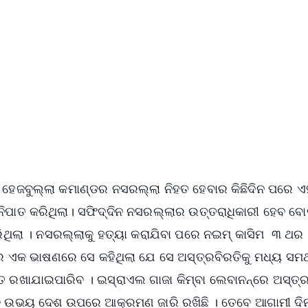
✨
📺 Live TV and Breaking News
⭐
⭐
⭐
⭐
4.8 Rating
50K+ Download
OS - Scan QR
େ, ହେଜବୁଲ୍ଲା କମାଣ୍ଡର ନସରଲ୍ଲା ନିହତ ହେବାର କିଛିଦିନ ପରେ 
ପାତ କରିଥିଲା। ସଫିଦ୍ଦିନ ନସରଲ୍ଲାର ଉତ୍ତରାଧିକାରୀ ହେବ ବୋ
 କରିଥିଲା । ନସରଲ୍ଲାକୁ ହତ୍ୟା କରାଯିବା ପରେ ନଇମ୍ କାସିମ ୩ ଥର
େ ଏକ ଭାଷଣରେ ସେ କହିଥିଲା ଯେ ସେ ଅସ୍ତ୍ରବିରତିକୁ ମଧ୍ୟ ସମର
ିତ ରଖାଯାଇପାରିବ । ଇସ୍ରାଏଲ ଗାଜା କିମ୍ବା ଲେବାନନ୍‌ରେ ଅସ୍ତ୍
ଭାବେ ଉଭୟ ଦେଶ ଉପରେ ଆକ୍ରମଣ ଜାରି ରଖିଛି । ତେବେ ଆଗାମୀ ଦ