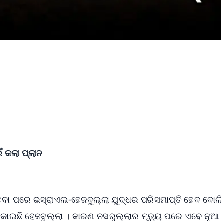
କଲା ପ୍ଲାନ
େବା ପରେ ଇସ୍ରାଏଲ-ହେଜବୁଲ୍ଲା ଯୁଦ୍ଧର ପରିସମାପ୍ତି ହେବ ବୋଲି 
େଦ ପକାଇଛି ହେଜବୁଲ୍ଲା । କାରଣ ନସରୁଲ୍ଲାର ମୃତ୍ୟୁ ପରେ ଏବେ ନୂଆ