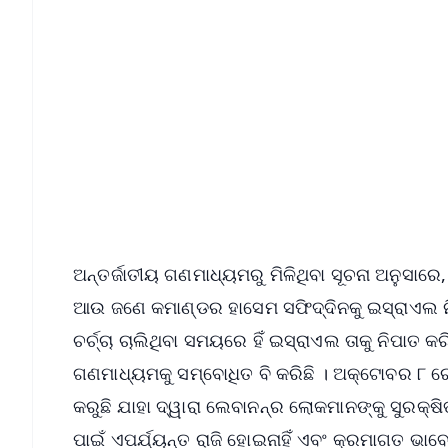
📱 Get Argus News App
📰 60 Word News
🎬 Argus Podcast
🔔 Free Notification Alerts
Download Free:
Android - Scan QR
i
ଅନ୍ତର୍ଜାତୀୟ ଗଣମାଧ୍ୟମରୁ ମିଳିଥିବା ସୂଚନା ଅନୁସାର
ଆଉ ଜଣେ କମାଣ୍ଡର ହାସେମ ସଫିଦ୍ଦିନକୁ ଇସ୍ରାଏଲ ନି
ଚର୍ଚ୍ଚା ଚାଲିଥିବା ସମୟରେ ହିଁ ଇସ୍ରାଏଲ ତାକୁ ନିପାତ
ଗଣମାଧ୍ୟମକୁ ସମ୍ବୋଧିତ ବି କରିଛି । ଅକ୍ଟୋବର ୮ ର
କରୁଛି ଯାହା ଦ୍ୱାରା ଲେବାନନ୍‌ର ଲୋକମାନଙ୍କୁ ସୁରକ୍ଷ
ପାଇଁ ଏପର୍ଯ୍ୟନ୍ତ ରାଜି ହୋଇନାହିଁ ଏବଂ କ୍ରମାଗତ 