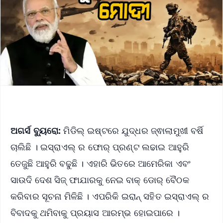
ଅଗର୍ସ ବ୍ୟୁରୋ:
ମିଡିଲ୍ ଇଷ୍ଟରେ ଯୁଦ୍ଧର ଜ୍ଵାଲାମୁଖୀ ବର୍ଷି
ଚାଲିଛି । ଇସ୍ରାଏଲ୍ ର ଫୋର୍ ପ୍ରଣ୍ଟ ଲଢାଇ ଆହୁରି
ତେଜୁଛି ଆହୁରି ବଢୁଛି । ଏହାରି ଭିତରେ ଆମେରିକା ଏବଂ
ସାଉଦି ଦେଶ ସିଜ୍ ଫାଯାରକୁ ନେଇ ବାକ୍ ଡୋର୍ ବୈଠକ
କରିବାର ସୂଚନା ମିଳିଛି । ଏପରିକି ଇରାନ୍ ସହିତ ଇସ୍ରାଏଲ୍ ର
ବିବାଦକୁ ଥମିବାକୁ ପ୍ରୟାସ ଆରମ୍ଭ ହୋଇପାରେ ।