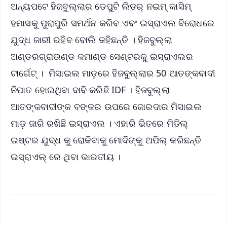
ଅନ୍ୟପଟେ ହିଜବୁଲ୍ଲାର ଡେପୁଟି ଲିଡର୍ ନଇମ୍ କାସିମ୍
ହମାସକୁ ପୁରାପୁରି ସମର୍ଥନ କରିବ ଏବଂ ଇସ୍ରାଏଲ ବିରୋଧରେ
ଯୁଦ୍ଧ ଜାରୀ ରହିବ ବୋଲି କହିଛନ୍ତି । ହିଜବୁଲ୍ଲା
ଅଣ୍ଡରଗ୍ରାଉଣ୍ଡ କମାଣ୍ଡ ସେଣ୍ଟରକୁ ଇସ୍ରାଏଲର
ଟାର୍ଗେଟ୍ । ମିସାଇଲ ମାଡ଼ରେ ହିଜବୁଲ୍ଲାର 50 ଆତଙ୍କବାଦୀ
ନିପାତ ହୋଇଥିବା ଦାବି କରିଛି IDF । ହିଜବୁଲ୍ଲା
ଆତଙ୍କବାଦୀଙ୍କ ବଙ୍କର ଉପରେ ଜୋରଦାର ମିସାଇଲ
ମାଡ଼ ଜାରି ରଖିଛି ଇସ୍ରାଏଲ । ଏହାରି ଭିତରେ ମିଡିଲ୍
ଇଷ୍ଟର ଯୁଦ୍ଧ କୁ ରୋକିବାକୁ ମୋଦିଙ୍କୁ ଅପିଲ୍ କରିଛନ୍ତି
ଇସ୍ରାଏଲ୍ ରେ ଥିବା ଭାରତୀୟ ।