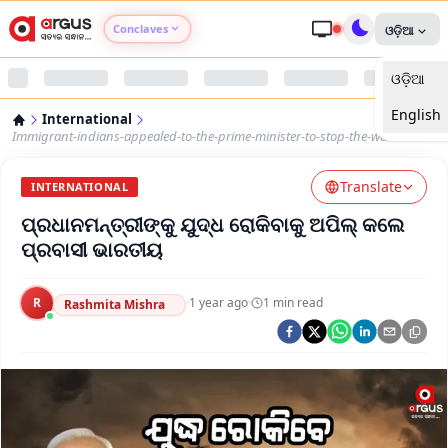
Conclaves
ଓଡ଼ିଆ
ଓଡ଼ିଆ
Argus Agri Vikas
English
International
Argus Nari Shakti
Immigrant-indians-appealed-to-the-prime-minister-to-stop-the-war
Translate
Argus Education Next
INTERNATIONAL
ପ୍ରଧାନମନ୍ତ୍ରୀଙ୍କୁ ଯୁଦ୍ଧ ରୋକିବାକୁ ଅପିଲ୍ କଲେ
Argus Health Connect
ପ୍ରବାସୀ ଭାରତୀୟ
Argus Swaad Odisha
R
·
1 year ago
·
1
min read
Rashmita Mishra
Argus Chalo Dekhein Apna Desh