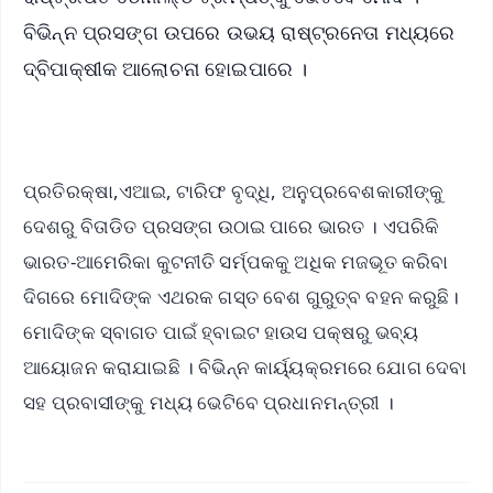
ବିଭିନ୍ନ ପ୍ରସଙ୍ଗ ଉପରେ ଉଭୟ ରାଷ୍ଟ୍ରନେତା ମଧ୍ୟରେ
ଦ୍ବିପାକ୍ଷୀକ ଆଲୋଚନା ହୋଇପାରେ ।
ପ୍ରତିରକ୍ଷା,ଏଆଇ, ଟାରିଫ ବୃଦ୍ଧି, ଅନୁପ୍ରବେଶକାରୀଙ୍କୁ
ଦେଶରୁ ବିତାଡିତ ପ୍ରସଙ୍ଗ ଉଠାଇ ପାରେ ଭାରତ । ଏପରିକି
ଭାରତ-ଆମେରିକା କୁଟନୀତି ସର୍ମ୍ପକକୁ ଅଧିକ ମଜଭୂତ କରିବା
ଦିଗରେ ମୋଦିଙ୍କ ଏଥରକ ଗସ୍ତ ବେଶ ଗୁରୁତ୍ବ ବହନ କରୁଛି।
ମୋଦିଙ୍କ ସ୍ବାଗତ ପାଇଁ ହ୍ବାଇଟ ହାଉସ ପକ୍ଷରୁ ଭବ୍ୟ
ଆୟୋଜନ କରାଯାଇଛି । ବିଭିନ୍ନ କାର୍ୟ୍ୟକ୍ରମରେ ଯୋଗ ଦେବା
ସହ ପ୍ରବାସୀଙ୍କୁ ମଧ୍ୟ ଭେଟିବେ ପ୍ରଧାନମନ୍ତ୍ରୀ ।