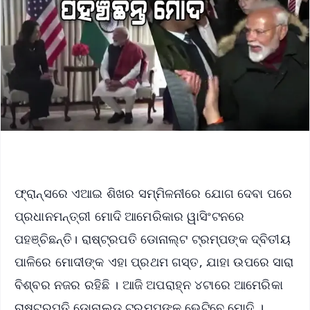
ଫ୍ରାନ୍ସରେ ଏଆଇ ଶିଖର ସମ୍ମିଳନୀରେ ଯୋଗ ଦେବା ପରେ
ପ୍ରଧାନମନ୍ତ୍ରୀ ମୋଦି ଆମେରିକାର ୱାସିଂଟନରେ
ପହଞ୍ଚିଛନ୍ତି। ରାଷ୍ଟ୍ରପତି ଡୋନାଲ୍ଟ ଟ୍ରମ୍ପଙ୍କ ଦ୍ବିତୀୟ
ପାଳିରେ ମୋଦୀଙ୍କ ଏହା ପ୍ରଥମ ଗସ୍ତ, ଯାହା ଉପରେ ସାରା
ବିଶ୍ବର ନଜର ରହିଛି । ଆଜି ଅପରାହ୍ନ ୪ଟାରେ ଆମେରିକା
ରାଷ୍ଟ୍ରପତି ଡୋନାଲ୍ଡ ଟ୍ରମ୍ପଙ୍କୁ ଭେଟିବେ ମୋଦି ।