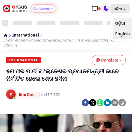
Conclaves
ଓଡ଼ିଆ
ଓଡ଼ିଆ
Argus Agri Vikas
English
International
Argus Nari Shakti
Sheikh-hasina-was-elected-as-the-prime-minister-of-bangladesh-for-the-
5th-time
Argus Education Next
Translate
INTERNATIONAL
୫ମ ଥର ପାଇଁ ବାଂଲାଦେଶର ପ୍ରଧାନମନ୍ତ୍ରୀ ଭାବେ
Argus Health Connect
ନିର୍ବାଚିତ ହେଲେ ଶେଖ ହସିନା
Argus Swaad Odisha
R
·
2 years ago
Ritu Das
Argus Chalo Dekhein Apna Desh