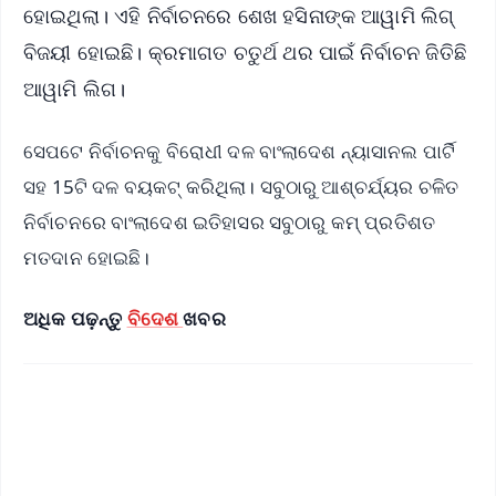
ହୋଇଥିଲା। ଏହି ନିର୍ବାଚନରେ ଶେଖ ହସିନାଙ୍କ ଆୱାମି ଲିଗ୍
ବିଜୟୀ ହୋଇଛି। କ୍ରମାଗତ ଚତୁର୍ଥ ଥର ପାଇଁ ନିର୍ବାଚନ ଜିତିଛି
ଆୱାମି ଲିଗ।
ସେପଟେ ନିର୍ବାଚନକୁ ବିରୋଧୀ ଦଳ ବାଂଲାଦେଶ ନ୍ୟାସାନଲ ପାର୍ଟି
ସହ 15ଟି ଦଳ ବୟକଟ୍ କରିଥିଲା। ସବୁଠାରୁ ଆଶ୍ଚର୍ଯ୍ୟର ଚଳିତ
ନିର୍ବାଚନରେ ବାଂଲାଦେଶ ଇତିହାସର ସବୁଠାରୁ କମ୍ ପ୍ରତିଶତ
ମତଦାନ ହୋଇଛି।
ଅଧିକ ପଢ଼ନ୍ତୁ
ବିଦେଶ
ଖବର