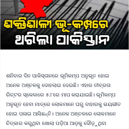
ଶନିବାର ଦିନ ପାକିସ୍ତାନରେ ଭୂମିକମ୍ପ ଅନୁଭୂତ ହୋଇ
ଅନେକ ଅଞ୍ଚଳକୁ ଦୋହଲାଇ ଦେଇଛି। ଏହାର ତୀବ୍ରତା
ରିଚ୍ଟର ସ୍କେଲରେ ୫.୮ରେ ମାପ କରାଯାଇଛି। ଭୂମିକମ୍ପ
ଅନୁଭୂତ ହେବା ମାତ୍ରେ ଲୋକମାନେ ଘରୁ ବାହାରକୁ ଭୟଭୀତ
ହୋଇ ପଳାଇ ଆସିଛନ୍ତି। ଅନେକ ଅଞ୍ଚଳରେ ଲୋକମାନେ
ଚିତ୍କାର କରୁଥିବା ଖୋଲା ପଡ଼ିଆ ଆଡ଼କୁ ଦୌଡ଼ୁଥିବା