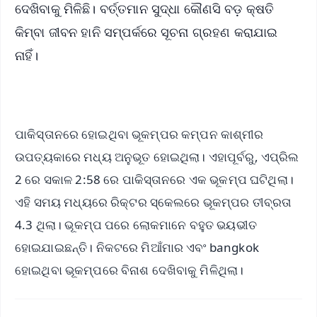
ଦେଖିବାକୁ ମିଳିଛି। ବର୍ତ୍ତମାନ ସୁଦ୍ଧା କୌଣସି ବଡ଼ କ୍ଷତି
କିମ୍ବା ଜୀବନ ହାନି ସମ୍ପର୍କରେ ସୂଚନା ଗ୍ରହଣ କରାଯାଇ
ନାହିଁ।
ପାକିସ୍ତାନରେ ହୋଇଥିବା ଭୂକମ୍ପର କମ୍ପନ କାଶ୍ମୀର
ଉପତ୍ୟକାରେ ମଧ୍ୟ ଅନୁଭୂତ ହୋଇଥିଲା। ଏହାପୂର୍ବରୁ, ଏପ୍ରିଲ
2 ରେ ସକାଳ 2:58 ରେ ପାକିସ୍ତାନରେ ଏକ ଭୂକମ୍ପ ଘଟିଥିଲା।
ଏହି ସମୟ ମଧ୍ୟରେ ରିକ୍ଟର ସ୍କେଲରେ ଭୂକମ୍ପର ତୀବ୍ରତା
4.3 ଥିଲା। ଭୂକମ୍ପ ପରେ ଲୋକମାନେ ବହୁତ ଭୟଭୀତ
ହୋଇଯାଇଛନ୍ତି। ନିକଟରେ ମିଆଁମାର ଏବଂ bangkok
ହୋଇଥିବା ଭୂକମ୍ପରେ ବିନାଶ ଦେଖିବାକୁ ମିଳିଥିଲା।