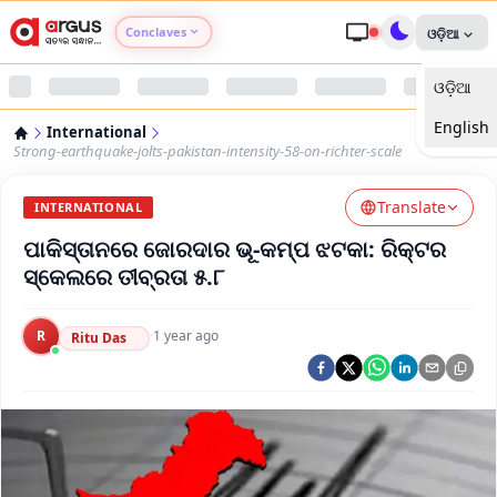
Conclaves
ଓଡ଼ିଆ
ଓଡ଼ିଆ
Argus Agri Vikas
English
International
Argus Nari Shakti
Strong-earthquake-jolts-pakistan-intensity-58-on-richter-scale
Translate
Argus Education Next
INTERNATIONAL
ପାକିସ୍ତାନରେ ଜୋରଦାର ଭୂ-କମ୍ପ ଝଟକା: ରିକ୍ଟର
Argus Health Connect
ସ୍କେଲରେ ତୀବ୍ରତା ୫.୮
Argus Swaad Odisha
R
·
1 year ago
Ritu Das
Argus Chalo Dekhein Apna Desh