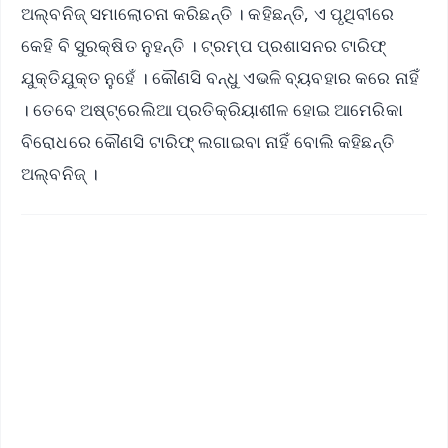
ଅଲ୍‌ବନିଜ୍ ସମାଲୋଚନା କରିଛନ୍ତି । କହିଛନ୍ତି, ଏ ପୃଥିବୀରେ
କେହି ବି ସୁରକ୍ଷିତ ନୁହନ୍ତି । ଟ୍ରମ୍ପ ପ୍ରଶାସନର ଟାରିଫ୍
ଯୁକ୍ତିଯୁକ୍ତ ନୁହେଁ । କୌଣସି ବନ୍ଧୁ ଏଭଳି ବ୍ୟବହାର କରେ ନାହିଁ
। ତେବେ ଅଷ୍ଟ୍ରେଲିଆ ପ୍ରତିକ୍ରିୟାଶୀଳ ହୋଇ ଆମେରିକା
ବିରୋଧରେ କୌଣସି ଟାରିଫ୍ ଲଗାଇବା ନାହିଁ ବୋଲି କହିଛନ୍ତି
ଅଲ୍‌ବନିଜ୍ ।