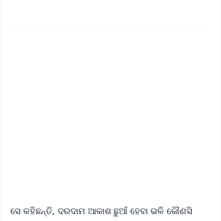
✨
📱 Get Argus News App
📰 60 Word News
🎬 Argus Podcast
📺 Live TV and Breaking News
🔔 Free Notification Alerts
Download Free:
Android - Scan QR
iOS - Scan QR
ସେ କହିଛନ୍ତି, ଦରଦାମ ଆକାଶ ଛୁଆଁ ହେବା ଭଳି କୌଣସି