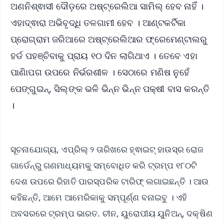
ଅଣନିଶ୍ଵାସୀ ଦୌଡ଼ରେ ଅଷ୍ଟ୍ରେଲିଆ ସାମିଲ୍ ହେବ ନାହିଁ ।
ଏହାଦ୍ଵାରା ଅଭିବୃଦ୍ଧି ତଳଗାମୀ ହେବ । ଆଣ୍ଟକର୍ଟିକା
ପ୍ରୋଗ୍ରାମ ଜରିଆରେ ଅଷ୍ଟ୍ରେଲିଆର ଫ୍ରେମେଣ୍ଟାଲରୁ
ହର୍ଡ ପହଞ୍ଚିବାକୁ ପ୍ରାୟ ୧୦ ଦିନ ଲାଗିଥାଏ । ତେବେ ଏହା
ପାଣିାପଗ ଉପରେ ନିର୍ଭରଶୀଳ । ସେଠାରେ ମଣିଷ ନୁହେଁ
ପେଙ୍ଗୁଇନ୍, ସିଲ୍‌ଙ୍କ ଭଳି ଭିନ୍ନ ଭିନ୍ନ ପକ୍ଷୀ ବାସ କରନ୍ତି
।
ସୂଚନାଯୋଗ୍ୟ, ଏପ୍ରିଲ୍ ୨ ତାରିଖରେ ହ୍ଵାଇଟ୍ ହାଉସ୍‌ର ରୋଜ
ଗାର୍ଡେନ୍‌ରୁ ଗଣମାଧ୍ୟମକୁ ସମ୍ବୋଧିତ କରି ଟ୍ରମ୍ପ ୧୮୦ଟି
ଦେଶ ଉପରେ ରିହାତି ପାରସ୍ପରିକ ଟାରିଫ୍ ଲଗାଇଛନ୍ତି । ଆଉ
କହିଛନ୍ତି, ଆମେ ଆମେରିକାକୁ ସମ୍ପୂର୍ଣ୍ଣ ବନାଇବୁ । ଏହି
ଅବସରରେ ଟ୍ରମ୍ପ ଭାରତ. ଚୀନ, ୟୁରୋପୀୟ ୟୁନିଅନ୍, ଦକ୍ଷିଣ