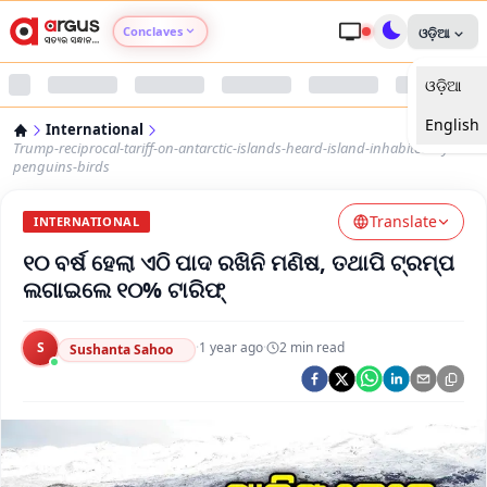
Conclaves
ଓଡ଼ିଆ
ଓଡ଼ିଆ
Argus Agri Vikas
English
International
Argus Nari Shakti
Trump-reciprocal-tariff-on-antarctic-islands-heard-island-inhabited-by-
penguins-birds
Argus Education Next
Translate
INTERNATIONAL
୧୦ ବର୍ଷ ହେଲା ଏଠି ପାଦ ରଖିନି ମଣିଷ, ତଥାପି ଟ୍ରମ୍ପ
Argus Health Connect
ଲଗାଇଲେ ୧୦% ଟାରିଫ୍
Argus Swaad Odisha
S
·
1 year ago
·
2
min read
Sushanta Sahoo
Argus Chalo Dekhein Apna Desh