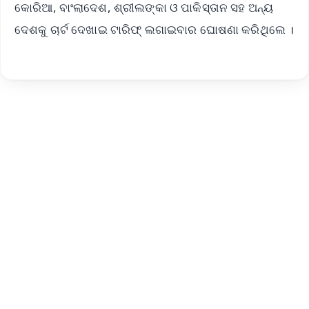
କୋରିଆ, ବାଂଲାଦେଶ, ଶ୍ରୀଲଙ୍କା ଓ ପାକିସ୍ତାନ ସହ ଅନ୍ୟ
ଦେଶକୁ ଚାର୍ଟ ଦେଖାଇ ଟାରିଫ୍ ଲଗାଇବାର ଘୋଷଣା କରିଥିଲେ ।