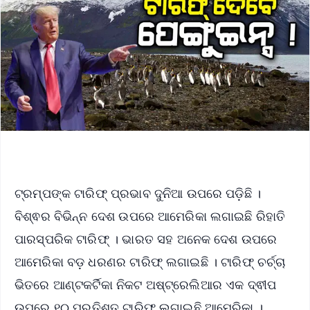
ଟ୍ରମ୍ପଙ୍କ ଟାରିଫ୍ ପ୍ରଭାବ ଦୁନିଆ ଉପରେ ପଡ଼ିଛି ।
ବିଶ୍ଵର ବିଭିନ୍ନ ଦେଶ ଉପରେ ଆମେରିକା ଲଗାଇଛି ରିହାତି
ପାରସ୍ପରିକ ଟାରିଫ୍ । ଭାରତ ସହ ଅନେକ ଦେଶ ଉପରେ
ଆମେରିକା ବଡ଼ ଧରଣର ଟାରିଫ୍ ଲଗାଇଛି । ଟାରିଫ୍‌ ଚର୍ଚ୍ଚା
ଭିତରେ ଆଣ୍ଟକର୍ଟିକା ନିକଟ ଅଷ୍ଟ୍ରେଲିଆର ଏକ ଦ୍ଵୀପ
ଉପରେ ୧୦ ପ୍ରତିଶତ ଟାରିଫ୍ ଲଗାଇଛି ଆମେରିକା ।