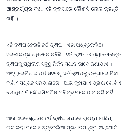
ଆଶ୍ଚର୍ଯ୍ୟର କଥା ଏହି ଦ୍ଵୀପରେ କୌଣସି ଲୋକ ରୁହନ୍ତି
ନାହିଁ ।
ଏହି ଦ୍ଵୀପ ହେଉଛି ହର୍ଡ ଦ୍ଵୀପ । ଏହା ଅଷ୍ଟ୍ରେଲିଆ
ସରକାରଙ୍କ ଅଧିନରେ ରହିଛି । ହର୍ଡ ଦ୍ଵୀପ ଓ ମ୍ୟାଡୋନାଲ୍ଡ
ଦ୍ଵୀପକୁ ପୃଥିବୀର ସବୁଠୁ ନିର୍ଜନ ସ୍ଥାନ ଭାବେ ଜଣାଯାଏ ।
ଅଷ୍ଟ୍ରେଲିଆର ପର୍ଥ ସହରରୁ ହର୍ଡ ଦ୍ଵୀପକୁ ଡଙ୍ଗାରେ ଯିବା
ଲାଗି ୨ ସପ୍ତାହ ସମୟ ଲାଗେ । ଆଉ କୁହାଯାଏ ପ୍ରାୟ ଗୋଟିଏ
ଦଶନ୍ଧି ଧରି କୌଣସି ମଣିଷ ଏହି ଦ୍ଵୀପରେ ପାଦ ରଖି ନାହିଁ ।
ଆଉ ଏଭଳି ସ୍ଥିତିର ହର୍ଡ ଦ୍ଵୀପ ଉପରେ ଟ୍ରମ୍ପ ଟାରିଫ୍
ଲଗାଇବା ପରେ ଅଷ୍ଟ୍ରେଲିଆ ପ୍ରଧାନମନ୍ତ୍ରୀ ଅନ୍ଥୋନି