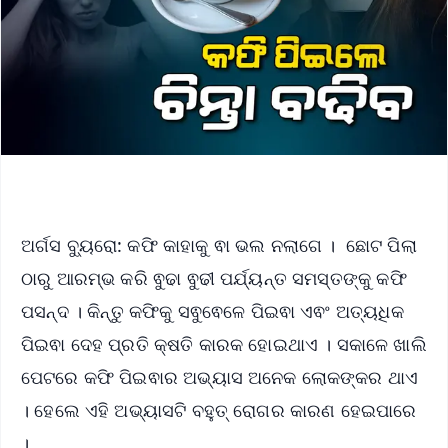
ଅର୍ଗସ ବ୍ୟୁରୋ: କଫି କାହାକୁ ଵା ଭଲ ନଲାଗେ । ଛୋଟ ପିଲା
ଠାରୁ ଆରମ୍ଭ କରି ଵୁଢା ଵୁଢୀ ପର୍ଯ୍ୟନ୍ତ ସମସ୍ତଙ୍କୁ କଫି
ପସନ୍ଦ । କିନ୍ତୁ କଫିକୁ ସଵୁଵେଳେ ପିଇଵା ଏଵଂ ଅତ୍ୟଧିକ
ପିଇଵା ଦେହ ପ୍ରତି କ୍ଷତି କାରକ ହୋଇଥାଏ । ସକାଳେ ଖାଲି
ପେଟରେ କଫି ପିଇଵାର ଅଭ୍ୟାସ ଅନେକ ଲୋକଙ୍କର ଥାଏ
। ହେଲେ ଏହି ଅଭ୍ୟାସଟି ବହୁତ୍ ରୋଗର କାରଣ ହେଇପାରେ
।