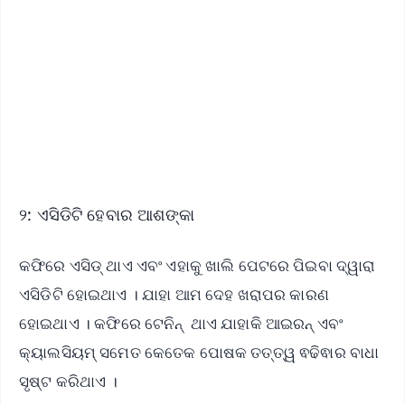
📰 60 Word News
🎬 Argus Podcast
📺 Live TV and Breaking News
🔔 Free Notification Alerts
Download Free:
Android - Scan QR
iOS - Scan QR
୨: ଏସିଡିଟି ହେବାର ଆଶଙ୍କା
କଫିରେ ଏସିଡ୍ ଥାଏ ଏବଂ ଏହାକୁ ଖାଲି ପେଟରେ ପିଇବା ଦ୍ୱାରା
ଏସିଡିଟି ହୋଇଥାଏ । ଯାହା ଆମ ଦେହ ଖରାପର କାରଣ
ହୋଇଥାଏ । କଫିରେ ଟେନିନ୍ ଥାଏ ଯାହାକି ଆଇରନ୍ ଏବଂ
କ୍ୟାଲସିୟମ୍ ସମେତ କେତେକ ପୋଷକ ତତ୍ତ୍ୱ ଵଢିଵାର ବାଧା
ସୃଷ୍ଟ କରିଥାଏ ।