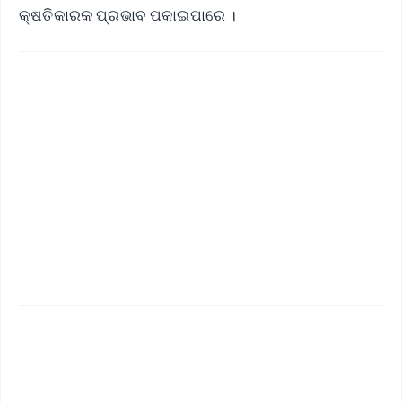
କ୍ଷତିକାରକ ପ୍ରଭାବ ପକାଇପାରେ ।
✨
📱 Get Argus News App