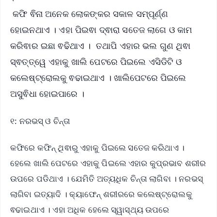
କଫି ଵିନା ଅନେକ ଲୋକଙ୍କର ସକାଳ ସମ୍ପୂର୍ଣ୍ଣ
ହୋଇନଥାଏ । ଏହା ପିଇଵା ଦ୍ଵାରା ସତେଜ ଲାଗେ ଓ କାମ
କରିଵାର ଇଛା ଵଢିଥାଏ । ତଥାପି ଏହାର ଭଲ ଗୁଣ ଥିଵା
ସ୍ଵତ୍ତ୍ୱେ ଏହାକୁ ଖାଲି ପେଟରେ ପିଇଲେ ଏସିଡିଟି ଓ
କଲେଷ୍ଟ୍ରୋଲକୁ ଵଢାଇଥାଏ । ଖାଲିପେଟରେ ପିଇଲେ
ଅସୁଵିଧା ହୋଇପାରେ ।
୧: ନରଭସ୍ ଓ ଚିନ୍ତା
କଫିରେ କଫିନ୍ ଥିଵାରୁ ଏହାକୁ ପିଇଲେ ସତେଜ କରିଥାଏ ।
ହେଲେ ଖାଲି ପେଟରେ ଏହାକୁ ପିଇଲେ ଏହାର କୁପ୍ରଭାବ ଶରୀର
ଉପରେ ପଡିଥାଏ । ଯେମିତି ଅତ୍ୟଧିକ ଚିନ୍ତା ଲାଗିବା । ନରଭସ୍
ଲାଗିବା ଇତ୍ୟାଦି । କ୍ୟାଫେନ୍ ଶରୀରରେ କଲେଷ୍ଟ୍ରୋଲକୁ
ଵଢାଇଥାଏ । ଏହା ଅଧିକ ହେଲେ ସ୍ୱାସ୍ଥ୍ୟ ଉପରେ