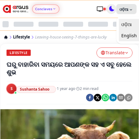
Conclaves
ଓଡ଼ିଆ
ଓଡ଼ିଆ
Argus Agri Vikas
English
Lifestyle
Leaving-house-seeing-7-things-are-lucky
Argus Nari Shakti
Translate
LIFESTYLE
Argus Education Next
ଘରୁ ବାହାରିବା ସମୟରେ ଆପଣଙ୍କ ସହ ଏ ସବୁ ହେଲେ
ଶୁଭ
Argus Health Connect
S
·
1 year ago
·
2
min read
Sushanta Sahoo
Argus Swaad Odisha
Argus Chalo Dekhein Apna Desh