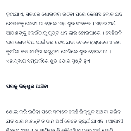
କୁହାଯାଏ, ସକାଳେ ଶୋଇକରି ଉଠିବା ପରେ କୌଣସି ଲୋକ ଯଦି
ନେଉଳକୁ ଦେଖେ ତା ହେଲେ ଏହା ଶୁଭ ସଂକେତ । ଏହାର ଅର୍ଥ
ଆପଣଙ୍କୁ କେଉଁଠାରୁ ଗୁପ୍ତ ଧନ ଲାଭ ହୋଇପାରେ । ସେହିଭଳି
ଘର ଲୋକ ଝିଅ ପାଇଁ ବର ଦେଖି ଯିବା ବେଳେ ରାସ୍ତାରେ ୪ ଜଣ
କୁଆଁରୀ କଥାବାର୍ତ୍ତା କରୁଥିବା ଦେଖିଲେ ଶୁଭ ହୋଇଥାଏ ।
ଏହାଦ୍ଵାରା ସମ୍ପର୍କରେ ଶୁଭ ଯୋଗ ସୃଷ୍ଟି ହୁଏ ।
ଘରକୁ ଭିକ୍ଷୁକ ଆସିବା
ଶୋଇ କରି ଉଠିବା ପରେ ସକାଳେ କେହି ଭିକ୍ଷୁକ ଅଥବା ଗରିବ
ଯଦି ଧାର ମାଗନ୍ତି ତ ଦାନ ଅର୍ଥ କେବେ ବ୍ୟର୍ଥ ଯାଏନି । ଆଗାମୀ
ଦିନରେ ଆପଣ ନ ମାଗିଲେ ବି କୌଣସି ବାଟରେ ଅର୍ଥ ଫେରି