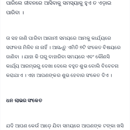
ପାରିଲେ ଜୀବନରେ ଆସିବାକୁ ସମସ୍ୟାକୁ ହୁଏ ତ ଏଡ଼ାଇ
ପାରିବା ।
ତା ସହ ଜାଣି ପାରିବା ଆଗାମୀ ସମୟରେ ଆମକୁ କାର୍ଯ୍ୟରେ
ସଫଳତା ମିଳିବ ନା ନାହିଁ । ଆସନ୍ତୁ ଏମିତି ୭ଟି ସଂକେତ ବିଷୟରେ
ଜାଣିବା । ଯାହା କି ଘରୁ ବାହାରିବା ସମୟରେ ଏବଂ କୌଣସି
କାର୍ଯ୍ୟ ଆରମ୍ଭରୁ ଦେଖା ଦେଲେ ବହୁତ ଶୁଭ ବୋଲି ବିବେଚନା
କରାଯାଏ । ଏହା ଆପଣଙ୍କର ଶୁଭ ହେବାର ସଂକେତ ଦିଏ ।
ଧନ ଲାଭର ସଂକେତ
ଯଦି ଆପଣ କେଉଁ ଆଡ଼େ ଯିବା ସମୟରେ ଆପଣଙ୍କ ଟଙ୍କା ଖସି