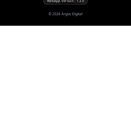
WebApp Version : 1.3.0
©
2026
Argus Digital