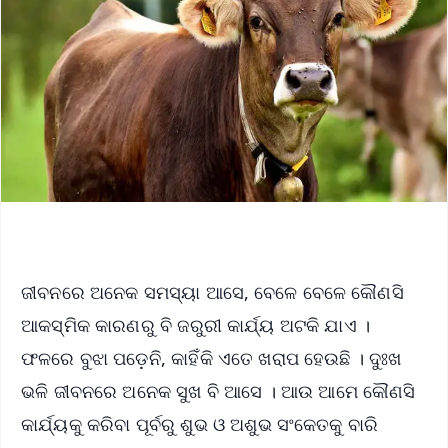
ଜୀବନରେ ଅନେକ ସମସ୍ୟା ଆସେ, ବେଳେ ବେଳେ କୌଣସି
ଆକସ୍ମିକ କାରଣରୁ ବି ଜରୁରୀ କାର୍ଯ୍ୟ ଅଟକି ଯାଏ ।
ଫଳରେ ବୁଝା ପଡ଼େନି, କାହିଁକି ଏତେ ଖରାପ ହେଉଛି । ଦୁଃଖ
ଭଳି ଜୀବନରେ ଅନେକ ସୁଖ ବି ଆସେ । ଆଉ ଆମେ କୌଣସି
କାର୍ଯ୍ୟକୁ କରିବା ପୂର୍ବରୁ ଶୁଭ ଓ ଅଶୁଭ ସଂକେତକୁ ବାରି