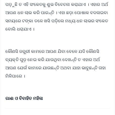
ପଡ଼ୁଛି ତ ଏହି ସଂକେତକୁ ଶୁଭ ବିବେଚନା କରାଯାଏ । ଏହାର ଅର୍ଥ
ଆପଣ ଧନ ଲାଭ କରି ପାରନ୍ତି । ଏହା ଛଡ଼ା ପୋଷାକ ବଦଳାଇବା
ସମୟରେ ଟଙ୍କା ତଳେ ଖସି ପଡ଼ିଲେ ମଧ୍ୟ ଧନ ଲାଭର ସଂକେତ
ବୋଲି ଧରାଯାଏ ।
କୌଣସି ଜରୁରୀ କାମରେ ଆପଣ ଯିବା ବେଳେ ଯଦି କୌଣସି
ବ୍ୟକ୍ତି ଗୁଡ଼ ନେଇ କରି ଯାଉଥିବା ଦେଖନ୍ତି ତ ଏହାର ଅର୍ଥ
ଆପଣ ଯେଉଁ କାମରେ ଯାଉଛନ୍ତି ଅଥବା ଯାହା ଭାବୁଛନ୍ତି ତାହା
ମିଳିପାରେ ।
ଗାଈ ଓ ବିବାହିତ ମହିଳା