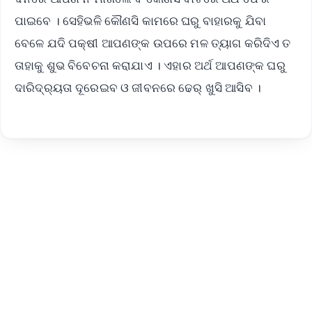
ପାଇବେ । ସେହିଭଳି କୌଣସି କାମରେ ଘରୁ ବାହାରକୁ ଯିବା
ବେଳେ ଯଦି ପକ୍ଷୀ ଆପଣଙ୍କ ଉପରେ ମଳ ତ୍ୟାଗ କରିଦିଏ ତ
ତାହାକୁ ଶୁଭ ବିବେଚନା କରାଯାଏ । ଏହାର ଅର୍ଥ ଆପଣଙ୍କ ଘରୁ
ଦାରିଦ୍ର୍ୟତା ଦୂରେଇବ ଓ ଜୀବନରେ ଢେର୍ ଖୁସି ଆସିବ ।