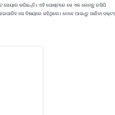
 ସେୟାର କରିଛନ୍ତି। ଏହି ପୋଷ୍ଟରେ ସେ ଏକ ଲେମ୍ବୁ ରସିପି
ାଯାଇପାରିବ ସେ ବିଷୟରେ କହିଥିଲେ। ତେବେ ଆସନ୍ତୁ ଜାଣିବା ଡକ୍ଟ