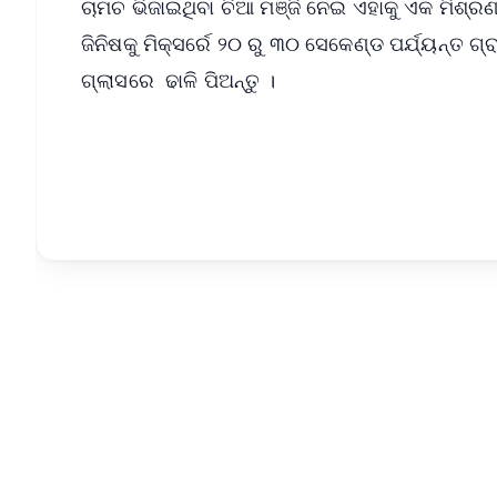
ଚାମଚ ଭିଜାଇଥିବା ଚିଆ ମଞ୍ଜି ନେଇ ଏହାକୁ ଏକ ମିଶ୍ରଣ 
ଜିନିଷକୁ ମିକ୍ସର୍ରେ ୨୦ ରୁ ୩୦ ସେକେଣ୍ଡ ପର୍ଯ୍ୟନ୍ତ 
ଗ୍ଲାସରେ ଢାଳି ପିଅନ୍ତୁ ।