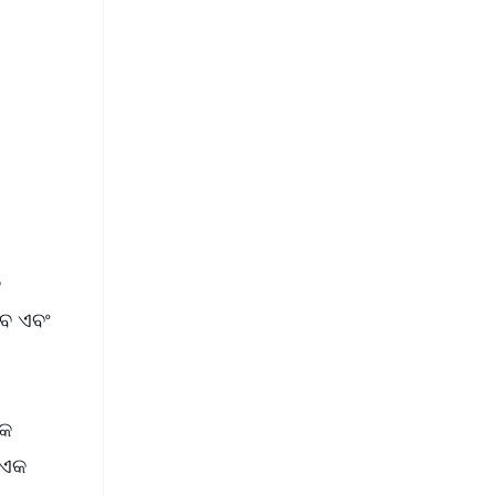
FREE
⭐
s
କ
ବେ ଏବଂ
ଏକ
ନ ଏକ