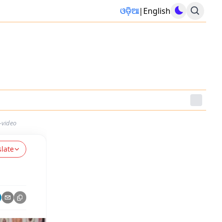
ଓଡ଼ିଆ
|
English
-video
slate