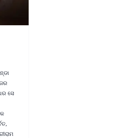
ଣ୍ଡା
ନଜର
ଏଥର ସେ
ବକ
ବତ,
୍ରୀରାମ