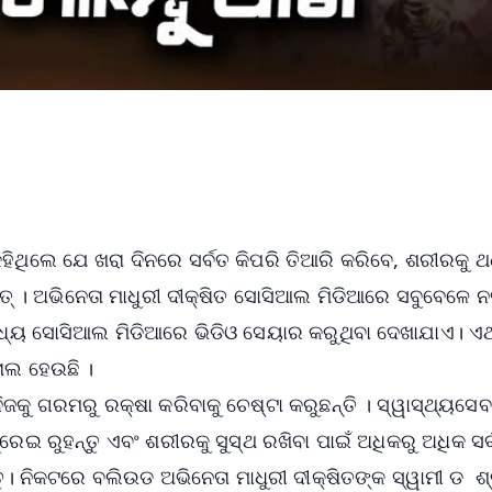
କହିଥିଲେ ଯେ ଖରା ଦିନରେ ସର୍ବତ କିପରି ତିଆରି କରିବେ, ଶରୀରକୁ ଥ
ିତ୍ । ଅଭିନେତା ମାଧୁରୀ ଦୀକ୍ଷିତ ସୋସିଆଲ ମିଡିଆରେ ସବୁବେଳେ 
େ ମଧ୍ୟ ସୋସିଆଲ ମିଡିଆରେ ଭିଡିଓ ସେୟାର କରୁଥିବା ଦେଖାଯାଏ। 
ରାଲ ହେଉଛି ।
ଜକୁ ଗରମରୁ ରକ୍ଷା କରିବାକୁ ଚେଷ୍ଟା କରୁଛନ୍ତି । ସ୍ୱାସ୍ଥ୍ୟସେ
ରେଇ ରୁହନ୍ତୁ ଏବଂ ଶରୀରକୁ ସୁସ୍ଥ ରଖିବା ପାଇଁ ଅଧିକରୁ ଅଧିକ ସର୍
ୁ। ନିକଟରେ ବଲିଉଡ ଅଭିନେତା ମାଧୁରୀ ଦୀକ୍ଷିତଙ୍କ ସ୍ୱାମୀ ଡ ଶ