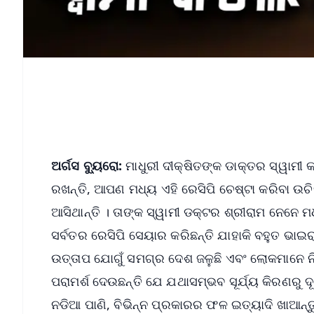
ଅର୍ଗସ ବ୍ୟୁରୋ:
ମାଧୁରୀ ଦୀକ୍ଷିତଙ୍କ ଡାକ୍ତର ସ୍ୱାମୀ 
ରଖନ୍ତି, ଆପଣ ମଧ୍ୟ ଏହି ରେସିପି ଚେଷ୍ଟା କରିବା ଉଚ
ଆସିଥାନ୍ତି । ତାଙ୍କ ସ୍ୱାମୀ ଡକ୍ଟର ଶ୍ରୀରାମ ନେନ
ସର୍ବତର ରେସିପି ସେୟାର କରିଛନ୍ତି ଯାହାକି ବହୁତ ଭାଇ
ଉତ୍ତାପ ଯୋଗୁଁ ସମଗ୍ର ଦେଶ ଜଳୁଛି ଏବଂ ଲୋକମାନେ ନି
ପରାମର୍ଶ ଦେଉଛନ୍ତି ଯେ ଯଥାସମ୍ଭବ ସୂର୍ଯ୍ୟ କିରଣରୁ ଦୂ
ନଡିଆ ପାଣି, ବିଭିନ୍ନ ପ୍ରକାରର ଫଳ ଇତ୍ୟାଦି ଖାଆନ୍ତ