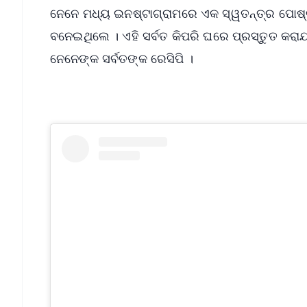
ନେନେ ମଧ୍ୟ ଇନଷ୍ଟାଗ୍ରାମରେ ଏକ ସ୍ୱତନ୍ତ୍ର ପୋଷ୍ଟ
ବନେଇଥିଲେ । ଏହି ସର୍ବତ କିପରି ଘରେ ପ୍ରସ୍ତୁତ କର
ନେନେଙ୍କ ସର୍ବତଙ୍କ ରେସିପି ।