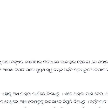
📺 Live TV and Breaking News
⭐
⭐
⭐
⭐
4.8 Rating
50K+ Download
OS - Scan QR
୍ଧିବାର ଦକ୍ଷତା ସୋସିଆଲ ମିଡିଆରେ ଭାଇରାଲ ହେଉଛି। ସେ ତାଙ୍
ଆପଣ କିପରି ଘରେ ସୁସ୍ଥ ସ୍ୱାଦିଷ୍ଟ ସର୍ବତ ପ୍ରସ୍ତୁତ କରିପାରି
 ଏହାକୁ ଅଧ ଘଣ୍ଟା ପାଣିରେ ଭିଜାନ୍ତୁ । ଏବେ ଥଣ୍ଡା ପାଣି ନେଇ 
ାନ ସେଥିରେ ଅଧା ଲେମ୍ବୁକୁ ଭଲଭାବେ ଚିପୁଡି ଦିଅନ୍ତୁ । ବର୍ତ୍ତମା