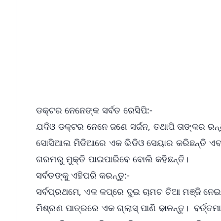
📰 60 Word News
🎬 Argus Podcast
🔔 Free Notification Alerts
Download Free:
Android - Scan QR
i
ଡକ୍ଟର ନେନେଙ୍କ ସର୍ବତ ରେସିପି:-
ଯଦିଓ ଡକ୍ଟର ନେନେ ଜଣେ ସର୍ଜନ, ତଥାପି ତାଙ୍କର ରନ
ସୋସିଆଲ ମିଡିଆରେ ଏକ ଭିଡିଓ ସେୟାର କରିଛନ୍ତି ଏବଂ 
ଗରମରୁ ମୁକ୍ତି ପାଇପାରିବେ ବୋଲି କହିଛନ୍ତି।
ସର୍ବତଙ୍କୁ ଏହିପରି କରନ୍ତୁ:-
ସର୍ବପ୍ରଥମେ, ଏକ କପ୍‌ରେ ଦୁଇ ଚାମଚ ଚିଆ ମଞ୍ଜି ନେଇ
ମିଶ୍ରଣ ପାତ୍ରରେ ଏକ ଗ୍ଲାସ୍ ପାଣି ଢାଳନ୍ତୁ। ବର୍ତ୍ତମ