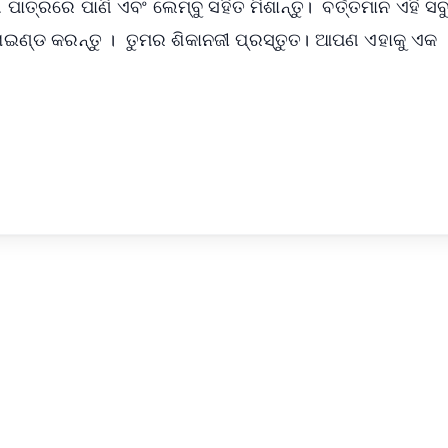
ପାତ୍ରରେ ପାଣି ଏବଂ ଲେମ୍ବୁ ସହିତ ମିଶାନ୍ତୁ। ବର୍ତ୍ତମାନ ଏହି ସବ
ଗ୍ରାଇଣ୍ଡ କରନ୍ତୁ । ତୁମର ଶିକାନଜୀ ପ୍ରସ୍ତୁତ। ଆପଣ ଏହାକୁ ଏକ