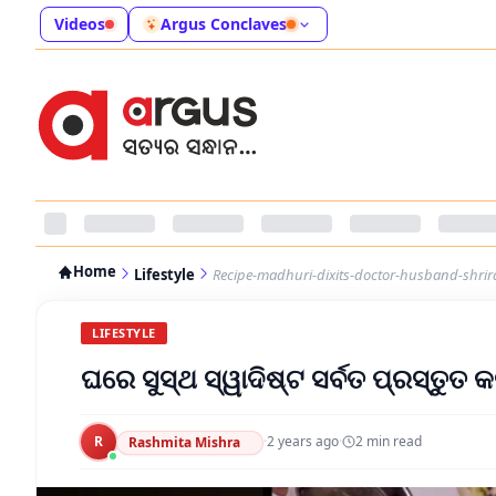
Videos
Argus Conclaves
Home
Lifestyle
Recipe-madhuri-dixits-doctor-husband-shrira
LIFESTYLE
ଘରେ ସୁସ୍ଥ ସ୍ୱାଦିଷ୍ଟ ସର୍ବତ ପ୍ରସ୍ତୁତ କ
R
·
2 years ago
·
2
min read
Rashmita Mishra