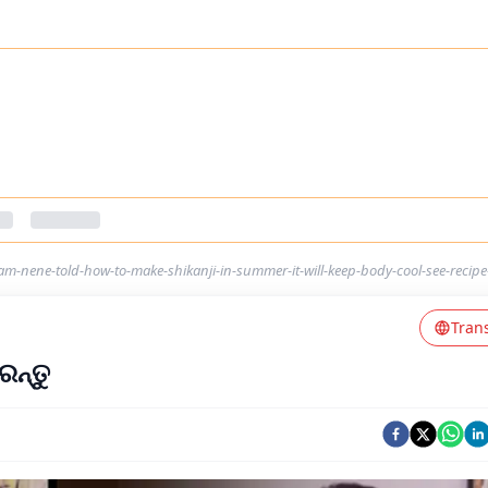
m-nene-told-how-to-make-shikanji-in-summer-it-will-keep-body-cool-see-recipe
Tran
ରନ୍ତୁ