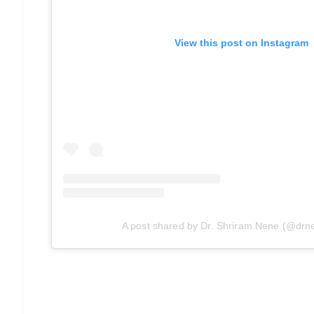
View this post on Instagram
A post shared by Dr. Shriram Nene (@drnen
📱 Get Argus News App