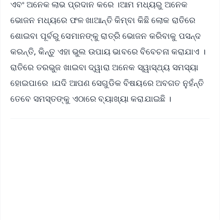
ଏବଂ ଅନେକ ଲାଭ ପ୍ରଦାନ କରେ ।ଆମ ମଧ୍ୟରୁ ଅନେକ
ଭୋଜନ ମଧ୍ୟରେ ଫଳ ଖାଆନ୍ତି କିମ୍ବା କିଛି ଲୋକ ରାତିରେ
ଶୋଇବା ପୂର୍ବରୁ ସେମାନଙ୍କୁ ରାତ୍ରି ଭୋଜନ କରିବାକୁ ପସନ୍ଦ
କରନ୍ତି, କିନ୍ତୁ ଏହା ଭୁଲ ଉପାୟ ଭାବରେ ବିବେଚନା କରାଯାଏ ।
ରାତିରେ ତରଭୁଜ ଖାଇବା ଦ୍ୱାରା ଅନେକ ସ୍ୱାସ୍ଥ୍ୟ ସମସ୍ୟା
ହୋଇପାରେ ।ଯଦି ଆପଣ ସେଗୁଡିକ ବିଷୟରେ ଅବଗତ ନୁହଁନ୍ତି
ତେବେ ସମସ୍ତଙ୍କୁ ଏଠାରେ ବ୍ୟାଖ୍ୟା କରାଯାଇଛି ।