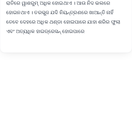
ରାତିରେ ୱାଶରୁମ୍ ଅଧିକ ହୋଇଥାଏ । ଆଉ ନିଦ ଭଲରେ
ହୋଇନଥାଏ । ତରଭୁଜ ଯଦି ନିୟନ୍ତ୍ରଣରେ ଖାଆନ୍ତି ନାହିଁ
ତେବେ ଦେହରେ ଅଧିକ ଥଣ୍ଡା ହୋଇପାରେ ଯାହା ଶରିର ଫୁଲା
ଏବଂ ଅତ୍ୟଧିକ ହାଇଡ୍ରେସନ୍ ହୋଇପାରେ