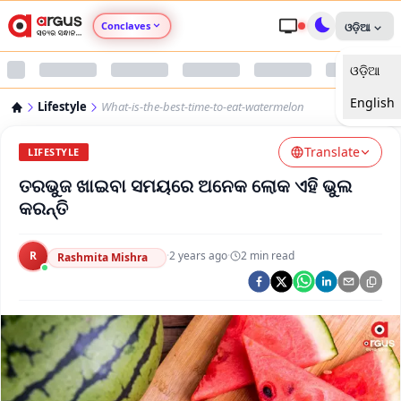
Conclaves
ଓଡ଼ିଆ
ଓଡ଼ିଆ
Argus Agri Vikas
English
Lifestyle
What-is-the-best-time-to-eat-watermelon
Argus Nari Shakti
Translate
LIFESTYLE
Argus Education Next
ତରଭୁଜ ଖାଇବା ସମୟରେ ଅନେକ ଲୋକ ଏହି ଭୁଲ
କରନ୍ତି
Argus Health Connect
R
·
2 years ago
·
2
min read
Rashmita Mishra
Argus Swaad Odisha
Argus Chalo Dekhein Apna Desh