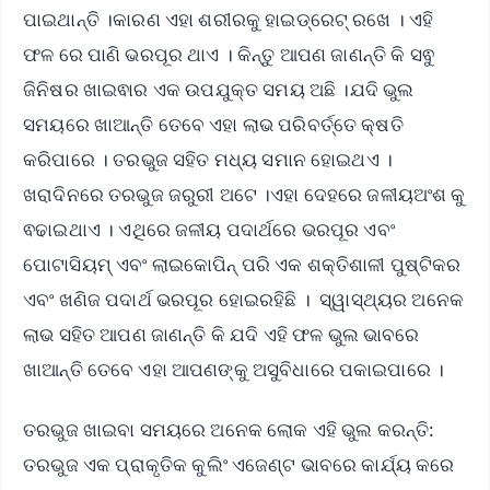
ପାଇଥାନ୍ତି ।କାରଣ ଏହା ଶରୀରକୁ ହାଇଡ୍ରେଟ୍ ରଖେ । ଏହି
ଫଳ ରେ ପାଣି ଭରପୂର ଥାଏ । କିନ୍ତୁ ଆପଣ ଜାଣନ୍ତି କି ସଵୁ
ଜିନିଷର ଖାଇଵାର ଏକ ଉପଯୁକ୍ତ ସମୟ ଅଛି ।ଯଦି ଭୁଲ
ସମୟରେ ଖାଆନ୍ତି ତେବେ ଏହା ଲାଭ ପରିବର୍ତ୍ତେ କ୍ଷତି
କରିପାରେ । ତରଭୁଜ ସହିତ ମଧ୍ୟ ସମାନ ହୋଇଥଏ ।
ଖରାଦିନରେ ତରଭୁଜ ଜରୁରୀ ଅଟେ ।ଏହା ଦେହରେ ଜଳୀୟଅଂଶ କୁ
ଵଢାଇଥାଏ । ଏଥିରେ ଜଳୀୟ ପଦାର୍ଥରେ ଭରପୂର ଏବଂ
ପୋଟାସିୟମ୍ ଏବଂ ଲାଇକୋପିନ୍ ପରି ଏକ ଶକ୍ତିଶାଳୀ ପୁଷ୍ଟିକର
ଏବଂ ଖଣିଜ ପଦାର୍ଥ ଭରପୂର ହୋଇରହିଛି । ସ୍ୱାସ୍ଥ୍ୟର ଅନେକ
ଲାଭ ସହିତ ଆପଣ ଜାଣନ୍ତି କି ଯଦି ଏହି ଫଳ ଭୁଲ ଭାବରେ
ଖାଆନ୍ତି ତେବେ ଏହା ଆପଣଙ୍କୁ ଅସୁବିଧାରେ ପକାଇପାରେ ।
ତରଭୁଜ ଖାଇବା ସମୟରେ ଅନେକ ଲୋକ ଏହି ଭୁଲ କରନ୍ତି:
ତରଭୁଜ ଏକ ପ୍ରାକୃତିକ କୁଲିଂ ଏଜେଣ୍ଟ ଭାବରେ କାର୍ଯ୍ୟ କରେ