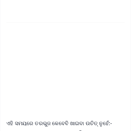
✨
📱 Get Argus News App
📰 60 Word News
🎬 Argus Podcast
📺 Live TV and Breaking News
🔔 Free Notification Alerts
Download Free:
Android - Scan QR
iOS - Scan QR
ଏହି ସମୟରେ ତରଭୁଜ କେବେବି ଖାଇବା ଉଚିତ୍ ନୁହେଁ:-