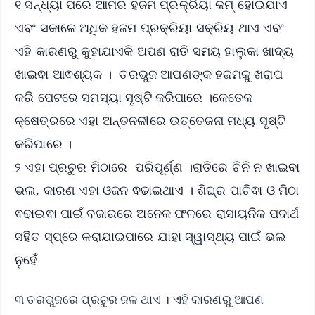
୧ ସନ୍ଧ୍ୟା ପରେ ଆମର ହଜମ ପ୍ରକ୍ରିୟା କମ୍ ହୋଇଯାଏ
ଏବଂ ସକାଳେ ଅଧିକ ହଜମ ପ୍ରକ୍ରିୟା ସକ୍ରିୟ ଥାଏ ଏବଂ
ଏହି କାରଣରୁ କୁହାଯାଏକି ଅପଣ ରାତି ସମୟ ହାଲୁକା ଖାଦ୍ୟ
ଖାଇଵା ଆଵଶ୍ୟକ । ତରଭୁଜ ଆପଣଙ୍କ ହଜମକୁ ଖରାପ
କରି ପେଟରେ ସମସ୍ୟା ସୃଷ୍ଟି କରିପାରେ ।କେତେକ
କ୍ଷେତ୍ରରେ ଏହା ଅନ୍ତନଳୀରେ ଉତ୍ତେଜନା ମଧ୍ୟ ସୃଷ୍ଟି
କରିପାରେ ।
୨ ଏହା ପ୍ରଚୁର ମିଠାରେ ପରିପୂର୍ଣ୍ଣ ।ରାତିରେ ଚିନି ନ ଖାଇବା
ଭଲ, କାରଣ ଏହା ଓଜନ ଵଢାଇଥାଏ । ଶିଘ୍ର ପାଚିଵା ଓ ମିଠା
ଵଢାଇଵା ପାଇଁ ବଜାରରେ ଅନେକ ଫଳରେ ରାସାୟନିକ ପଦାର୍ଥ
ସହିତ ସ୍ପ୍ରେ କରାଯାଇପାରେ ଯାହା ସ୍ୱାସ୍ଥ୍ୟ ପାଇଁ ଭଲ
ନୁହେଁ
୩ ତରଭୁଜରେ ପ୍ରଚୁର ଜଳ ଥାଏ । ଏହି କାରଣରୁ ଆପଣ