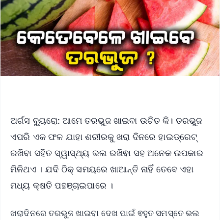
ଅର୍ଗସ ବ୍ୟୁରୋ: ଆମେ ତରଭୁଜ ଖାଇବା ଉଚିତ କି। ତରଭୁଜ
ଏପରି ଏକ ଫଳ ଯାହା ଶରୀରକୁ ଖରା ଦିନରେ ହାଇଡ୍ରେଟ୍
ରଖିବା ସହିତ ସ୍ୱାସ୍ଥ୍ୟ ଭଲ ରଖିଵା ସହ ଅନେକ ଉପକାର
ମିଳିଥଏ । ଯଦି ଠିକ୍ ସମୟରେ ଖାଆନ୍ତି ନାହିଁ ତେବେ ଏହା
ମଧ୍ୟ କ୍ଷତି ପହଞ୍ଚାଇପାରେ ।
ଖରାଦିନରେ ତରଭୁଜ ଖାଇବା ଦେଖ ପାଇଁ ଵହୁତ ସମସ୍ତେ ଭଲ