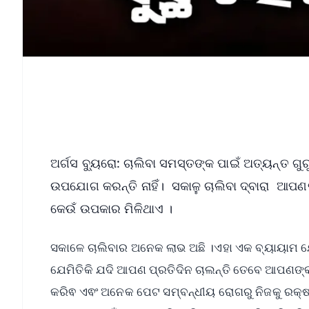
ଅର୍ଗସ ବ୍ୟୁରୋ: ଚାଲିବା ସମସ୍ତଙ୍କ ପାଇଁ ଅତ୍ୟନ୍ତ ଗୁ
ଉପଯୋଗ କରନ୍ତି ନାହିଁ। ସକାଳୁ ଚାଲିବା ଦ୍ବାରା ଆପଣଙ
କେଉଁ ଉପକାର ମିଳିଥାଏ ।
ସକାଳେ ଚାଲିବାର ଅନେକ ଲାଭ ଅଛି ।ଏହା ଏକ ବ୍ୟାୟାମ ଯ
ଯେମିତିକି ଯଦି ଆପଣ ପ୍ରତିଦିନ ଚାଲନ୍ତି ତେବେ ଆପଣଙ୍
କରିଵ ଏଵଂ ଅନେକ ପେଟ ସମ୍ବନ୍ଧୀୟ ରୋଗରୁ ନିଜକୁ ରକ୍