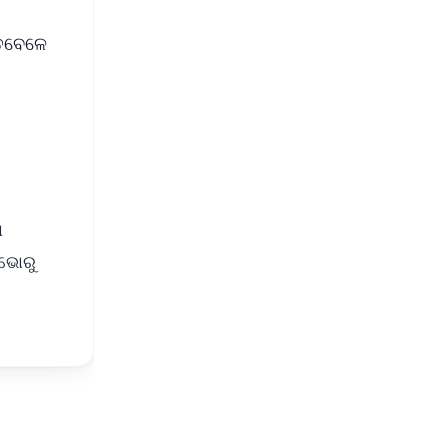
ତେବେଳେ
ା
 ଭୋରୁ