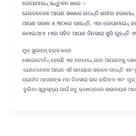
ଡୋପାମାଇନ୍ ସନ୍ତୁଳନ କରେ :-
ଯେତେବେଳେ ଆପଣ ସକାଳେ ଉଠନ୍ତି ଶରୀର ହରମୋନ୍ ସେ
ଆପଣ ସକାଳ ୫.୩୦ରେ ଚାଲନ୍ତି, ଏହା ଡୋପାମାଇନ୍ ହରମ
କମାଇଥାଏ ।ଏହା ସହିତ ଆପଣ ଦିନସାରା ଖୁସି ରୁହନ୍ତି
ମୁଡ୍ ସୁଇଙ୍ଗ୍ ହ୍ରାସ କରେ
ସେରୋଟୋନିନ୍ ହେଉଛି ଏକ ହରମୋନ୍ ଯାହା ଆପଣଙ୍କୁ ଶ
ଯେତେବେଳେ ଆପଣ ଏହି ସମୟରେ ସକାଳେ ଉଠନ୍ତି ଏବଂ ବ
ବ୍ୟତୀତ ଆପଣଙ୍କ ମନ ଦିନସାରା ଭଲ ରହିଥାଏ ଏବଂ ମୁଡ୍ ସ
ବୁଲିବା ସ୍ୱାସ୍ଥ୍ୟ ପାଇଁ ସବୁ କ୍ଷେତ୍ରରେ ଲାଭଦାୟକ ଅଟ