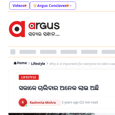
Videos
Argus Conclaves
Home
Lifestyle
Why-is-it-important-for-everyone-to-take-a-w
LIFESTYLE
ସକାଳେ ଚାଲିବାର ଅନେକ ଲାଭ ଅଛି
R
·
2 years ago
·
2
min read
Rashmita Mishra