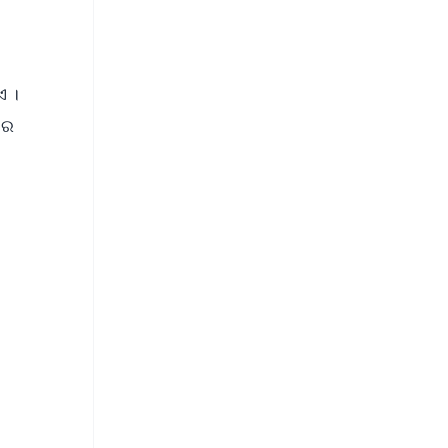
ଏ ।
ରେ
FREE
⭐
s