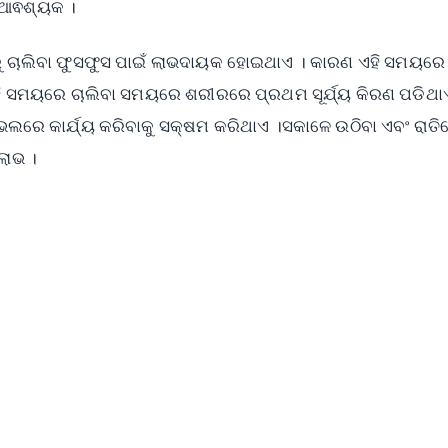
ି ଆଵଶ୍ୟକ ।
୩୦ରୁ ଚାଲିବା ଫୁସଫୁସ ପାଇଁ ଲାଭଦାୟକ ହୋଇଥାଏ । କାରଣ ଏହି ସମୟରେ
ଏହି ସମୟରେ ଚାଲିବା ସମୟରେ ଶରୀରରେ ପ୍ରଥମ ସୂର୍ଯ୍ୟ କିରଣ ପଡିଥା
ଭଲରେ କାର୍ଯ୍ୟ କରିବାକୁ ସକ୍ଷମ କରିଥାଏ ।ସକାଳେ ଉଠିବା ଏବଂ ରାତି
ଲାଭ ।
✨
📺 Live TV and Breaking News
⭐
⭐
⭐
⭐
4.8 Rating
50K+ Download
OS - Scan QR