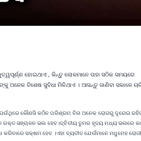
ରୁତ୍ୱପୂର୍ଣ୍ଣ ହୋଇଥାଏ , କିନ୍ତୁ ଲୋକମାନେ ତାହା ସଠିକ ସମୟରେ
୍କୁ ଅନେକ ବିଶେଷ ସୁବିଧା ମିଳିଥାଏ । ଆସନ୍ତୁ ଜାଣିବା ସକାଳେ ଚା
େଉଁଥିରେ କୌଣସି କଠିନ ପରିଶ୍ରମ ବିନା ଅନେକ ରୋଗରୁ ଦୂରେଇ ରହି
କ ରକ୍ତ ସଞ୍ଚାଳନ ଭଲ ହେବ।ଦ୍ବିତୀୟ ତୁମର ହୃଦୟ ମଧ୍ୟ ଭଲରେ କାର
ଷା କରିବାରେ ସକ୍ଷମ ହେବ ।ଏହା ବ୍ୟତୀତ ଯେଉଁମାନେ ମଧୁମେହ ରୋଗ