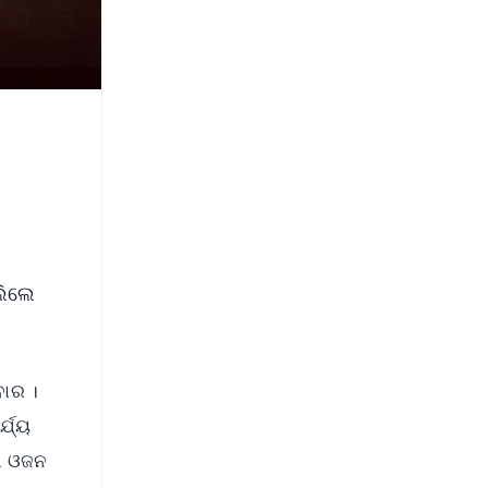
ଲିଲେ
ବାର ।
୍ଯ୍ୟ
ୀ ଓଜନ