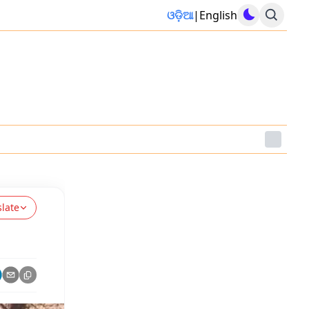
ଓଡ଼ିଆ
|
English
slate