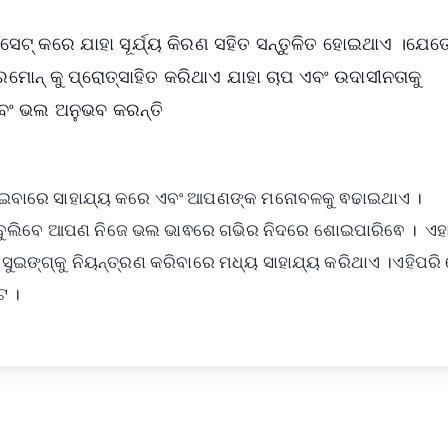
ଟ୍ କରେ ଯାହା ସୂର୍ଯ୍ୟ କିରଣ ସହିତ ସନ୍ତୁଳିତ ହୋଇଥାଏ ।ଯେ
ୋନ୍ କୁ ପ୍ରୋତ୍ସାହିତ କରିଥାଏ ଯାହା ଚାପ ଏବଂ ଉଦାସୀନତାକୁ
 ଏବଂ ଭଲ ଅନୁଭବ କରନ୍ତି
ୋଇବାରେ ସାହାଯ୍ୟ କରେ ଏବଂ ଆପଣଙ୍କ ମନୋବଳକୁ ଵଢାଇଥାଏ ।
ୁଲିବେ ଆପଣ ନିଜେ ଭଲ ଭାଵରେ ଗଭିର ନିଦରେ ଶୋଇପାରିଵେ । ଏହ
ୁଇଙ୍ଗ୍କୁ ନିୟନ୍ତ୍ରଣ କରିବାରେ ମଧ୍ୟ ସାହାଯ୍ୟ କରିଥାଏ ।ଏହିପରି
େ ।