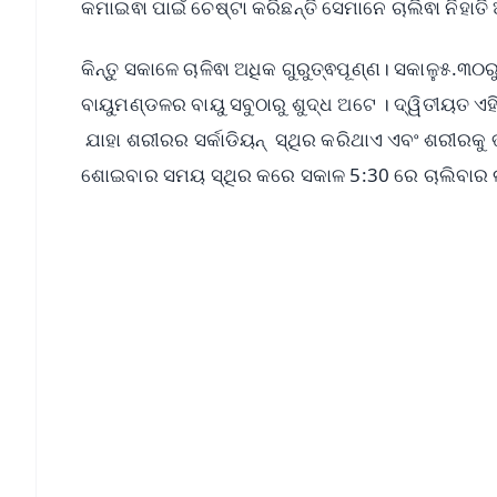
କମାଇଵା ପାଇଁ ଚେଷ୍ଟା କରିଛନ୍ତି ସେମାନେ ଚାଲିଵା ନିହାତ
କିନ୍ତୁ ସକାଳେ ଚାଳିଵା ଅଧିକ ଗୁରୁତ୍ଵପୂଣ୍ଣ। ସକାଳୁ୫.
ବାୟୁମଣ୍ଡଳର ବାୟୁ ସବୁଠାରୁ ଶୁଦ୍ଧ ଅଟେ । ଦ୍ୱିତୀୟତ 
ଯାହା ଶରୀରର ସର୍କାଡିୟନ୍ ସ୍ଥିର କରିଥାଏ ଏବଂ ଶରୀରକୁ 
ଶୋଇବାର ସମୟ ସ୍ଥିର କରେ ସକାଳ 5:30 ରେ ଚାଲିବାର 
📱 Get Argus News App
📰 60 Word News
🎬 Argus Podcast
🔔 Free Notification Alerts
Download Free:
Android - Scan QR
i