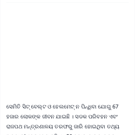
✨
📱 Get Argus News App
📰 60 Word News
🎬 Argus Podcast
📺 Live TV and Breaking News
🔔 Free Notification Alerts
Download Free:
Android - Scan QR
iOS - Scan QR
ସେମିତି ସିଟ୍ ବେଲ୍ଟ ଓ ହେଲମେଟ୍ ନ ପିନ୍ଧିବା ଯୋଗୁ 67
ହଜାର ଲୋକଙ୍କ ଜୀବନ ଯାଇଛି । ସଡକ ପରିବହନ ଏବଂ
ରାଜପଥ ମନ୍ତ୍ରଣାଳୟ ତରଫରୁ ଜାରି ହୋଇଥିବା ତଥ୍ୟ