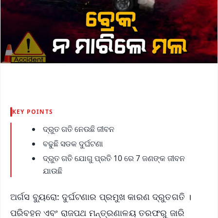
KEY POINTS
ଦ୍ରୁତ ଗତି ନେଉଛି ଜୀବନ
ବଢୁଛି ସଡକ ଦୁର୍ଘଟଣା
ଦ୍ରୁତ ଗତି ଯୋଗୁ ପ୍ରତି 10 ରେ 7 ଜଣଙ୍କ ଜୀବନ
ଯାଉଛି
ଅର୍ଗସ ବ୍ୟୁରୋ: ଦୁର୍ଘଟଣାର ପ୍ରମୁଖ କାରଣ ଦ୍ରୁତଗତି ।
ପରିବହନ ଏବଂ ରାଜପଥ ମନ୍ତ୍ରଣାଳୟ ତରଫରୁ ଜାରି