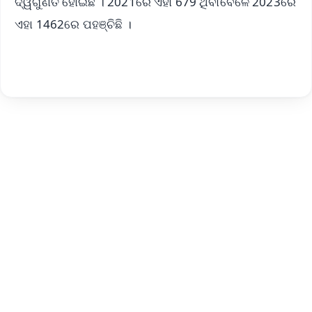
ଦ୍ୱିଗୁଣିତ ହୋଇଛି । 2021ରେ ଏହା 679 ଥିବାବେଳେ 2023ରେ
ଏହା 1462ରେ ପହଞ୍ଚିଛି ।