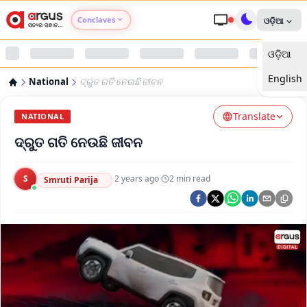
Conclaves
ଓଡ଼ିଆ
ଓଡ଼ିଆ
Argus Agri Vikas
English
National
ଦ୍ରୁତ ଗତି ନେଉଛି ଜୀବନ
Argus Nari Shakti
Translate
NATIONAL
Argus Education Next
ଦ୍ରୁତ ଗତି ନେଉଛି ଜୀବନ
Argus Health Connect
S
·
2 years ago
·
2
min read
Smruti Parija
Argus Swaad Odisha
Argus Chalo Dekhein Apna Desh