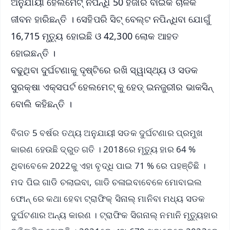
ଅନୁଯାୟୀ ହେଲମେଟ୍ ନପିନ୍ଧି 50 ହଜାର ବାଇକ ଚାଳକ
ଜୀବନ ହାରିଛନ୍ତି । ସେହିପରି ସିଟ୍ ବେଲ୍ଟ ନପିନ୍ଧିବା ଯୋଗୁଁ
16,715 ମୃତ୍ୟୁ ହୋଇଛି ଓ 42,300 ଲୋକ ଆହତ
ହୋଇଛନ୍ତି ।
ବଢୁଥିବା ଦୁର୍ଘଟଣାକୁ ଦୃଷ୍ଟିରେ ରଖି ସ୍ୱାସ୍ଥ୍ୟ ଓ ସଡକ
ସୁରକ୍ଷା ଏକ୍ସପର୍ଟ ହେଲମେଟ୍ କୁ ହେଡ୍ ଇନଜୁରୀର ଭାକସିନ୍
ବୋଲି କହିଛନ୍ତି ।
ବିଗତ 5 ବର୍ଷର ତଥ୍ୟ ଅନୁଯାୟୀ ସଡକ ଦୁର୍ଘଟଣାର ପ୍ରମୁଖ
କାରଣ ହେଉଛି ଦ୍ରୁତ ଗତି । 2018ରେ ମୃତ୍ୟୁ ହାର 64 %
ଥିବାବେଳେ 2022କୁ ଏହା ବୃଦ୍ଧି ପାଇ 71 % ରେ ପହଞ୍ଚିଛି ।
ମଦ ପିଇ ଗାଡି ଚଲାଇବା, ଗାଡି ଚଳାଇବାବେଳେ ମୋବାଇଲ
ଫୋନ୍ ରେ କଥା ହେବା ଟ୍ରାଫିକ୍ ସିନାଲ୍ ମାନିବା ମଧ୍ୟ ସଡକ
ଦୁର୍ଘଟଣାର ଅନ୍ୟ କାରଣ । ଟ୍ରାଫିକ ସିଗନାଲ୍ ନମାନି ମୃତ୍ୟୁହାର