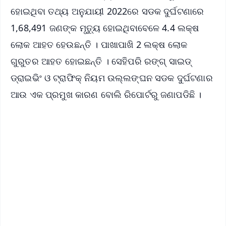
ହୋଇଥିବା ତଥ୍ୟ ଅନୁଯାୟୀ 2022ରେ ସଡକ ଦୁର୍ଘଟଣାରେ
1,68,491 ଜଣଙ୍କ ମୃତ୍ୟୁ ହୋଇଥିବାବେଳେ 4.4 ଲକ୍ଷ
ଲୋକ ଆହତ ହେଉଛନ୍ତି । ପାଖାପାଖି 2 ଲକ୍ଷ ଲୋକ
ଗୁରୁତର ଆହତ ହୋଇଛନ୍ତି । ସେହିପରି ରଙ୍ଗ୍ ସାଇଡ୍
ଡ୍ରାଇଭିଂ ଓ ଟ୍ରାଫିକ୍ ନିୟମ ଉଲ୍ଲଙ୍ଘନ ସଡକ ଦୁର୍ଘଟଣାର
ଆଉ ଏକ ପ୍ରମୁଖ କାରଣ ବୋଲି ରିପୋର୍ଟରୁ ଜଣାପଡିଛି ।