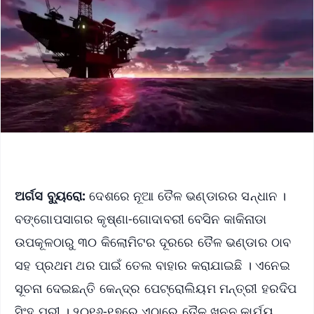
ଅର୍ଗସ ବ୍ୟୁରୋ:
ଦେଶରେ ନୂଆ ତୈଳ ଭଣ୍ଡାରର ସନ୍ଧାନ ।
ବଙ୍ଗୋପସାଗର କୃଷ୍ଣା-ଗୋଦାବରୀ ବେସିନ କାକିନାଡା
ଉପକୂଳଠାରୁ ୩୦ କିଲୋମିଟର ଦୂରରେ ତୈଳ ଭଣ୍ଡାର ଠାବ
ସହ ପ୍ରଥମ ଥର ପାଇଁ ତେଲ ବାହାର କରାଯାଇଛି । ଏନେଇ
ସୂଚନା ଦେଇଛନ୍ତି କେନ୍ଦ୍ର ପେଟ୍ରୋଲିୟମ ମନ୍ତ୍ରୀ ହରଦିପ
ସିଂହ ପୁରୀ । ୨୦୧୬-୧୭ରେ ଏଠାରେ ତୈଳ ଖନନ କାର୍ଯ୍ୟ