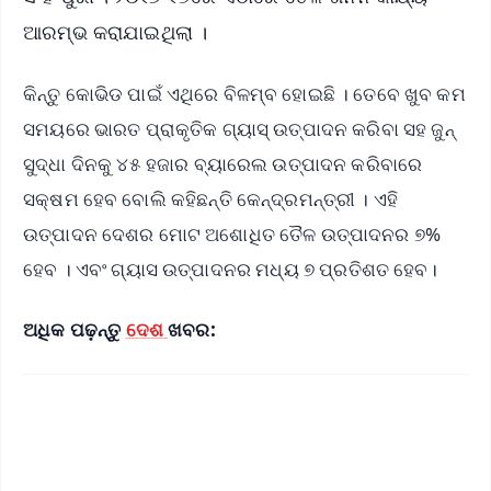
ଆରମ୍ଭ କରାଯାଇଥିଲା ।
କିନ୍ତୁ କୋଭିଡ ପାଇଁ ଏଥିରେ ବିଳମ୍ବ ହୋଇଛି । ତେବେ ଖୁବ କମ
ସମୟରେ ଭାରତ ପ୍ରାକୃତିକ ଗ୍ୟାସ୍‌ ଉତ୍ପାଦନ କରିବା ସହ ଜୁନ୍
ସୁଦ୍ଧା ଦିନକୁ ୪୫ ହଜାର ବ୍ୟାରେଲ ଉତ୍ପାଦନ କରିବାରେ
ସକ୍ଷମ ହେବ ବୋଲି କହିଛନ୍ତି କେନ୍ଦ୍ରମନ୍ତ୍ରୀ । ଏହି
ଉତ୍ପାଦନ ଦେଶର ମୋଟ ଅଶୋଧିତ ତୈଳ ଉତ୍ପାଦନର ୭%
ହେବ । ଏବଂ ଗ୍ୟାସ ଉତ୍ପାଦନର ମଧ୍ୟ ୭ ପ୍ରତିଶତ ହେବ।
ଅଧିକ ପଢ଼ନ୍ତୁ
ଦେଶ
ଖବର: