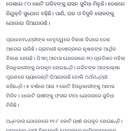
ଦେଶରେ ୮୦ କୋଟି ଗରିବଙ୍କୁ ରାସନ ସୁବିଧା ମିଳୁଛି। ଦେଶରେ
ନିଯୁକ୍ତି ସୁଯୋଗ ବଢ଼ିଛି। ପାଣି, ଘର ଓ ବିଜୁଳି ଲୋକଙ୍କୁ
ଯୋଗାଇ ଦିଆଯାଉଛି।
ପ୍ରଧାନମନ୍ତ୍ରୀଙ୍କ ନେତୃତ୍ୱରେ ବିକାଶ ଦିଗରେ ଦେଶ
ଆଗେଇ ଚାଲିଛି। ଗ୍ରାମାଣୀ କ୍ଷେତ୍ରରେ କୃଷକଙ୍କ ଆର୍ଥିକ
ବିକାଶ ହେଉଛି। ପିଏମ୍‌ ଆବାସ ଯୋଜନାରେ ୭୦ ପ୍ରତିଶତ ମହିଳା
ହିତାଧିକାରୀଙ୍କୁ ଉପକୃତ ହୋଇଛନ୍ତି। ଗରିବଙ୍କ ଆଙ୍କାକ୍ଷା
ପୂରଣରେ ଗ୍ୟାରେଣ୍ଟି ଦିଆଯାଉଛି ବୋଲି ଅର୍ଥମନ୍ତ୍ରୀ
କହିଛନ୍ତି। ୫ ବର୍ଷରେ ଆଉ ୨ କୋଟି ହିତାଧିକାରୀଙ୍କୁ ଆବାସ
ମିଳିବ। ୪କୋଟି ଚାଷୀଙ୍କୁ ଫସଲ ବୀମା ଯୋଜନାରେ ସୁବିଧା
ମିଳିଛି।
ଅନ୍ନଦାତା ଯୋଜନାରେ ୧୧.୮ କୋଟି ଚାଷୀ ଉପକୃତ ହୋଇଛନ୍ତି।
ପ୍ରଧାନମନ୍ତ୍ରୀ ବିଶ୍ୱକର୍ମା ଯୋଜନାରେ କାରିଗରମାନଙ୍କୁ