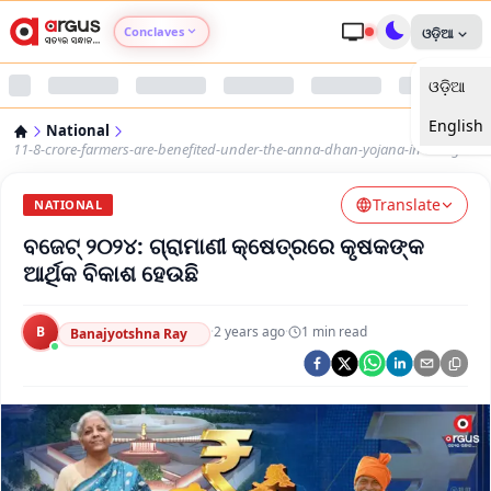
Conclaves
ଓଡ଼ିଆ
ଓଡ଼ିଆ
Argus Agri Vikas
English
National
Argus Nari Shakti
11-8-crore-farmers-are-benefited-under-the-anna-dhan-yojana-​in-budget
Translate
Argus Education Next
NATIONAL
ବଜେଟ୍‌ ୨୦୨୪: ଗ୍ରାମାଣୀ କ୍ଷେତ୍ରରେ କୃଷକଙ୍କ
Argus Health Connect
ଆର୍ଥିକ ବିକାଶ ହେଉଛି
Argus Swaad Odisha
B
·
2 years ago
·
1
min read
Banajyotshna Ray
Argus Chalo Dekhein Apna Desh