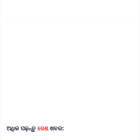
✨
📱 Get Argus News App
📰 60 Word News
🎬 Argus Podcast
📺 Live TV and Breaking News
🔔 Free Notification Alerts
Download Free:
Android - Scan QR
iOS - Scan QR
ଅଧିକ ପଢ଼ନ୍ତୁ
ଦେଶ
ଖବର: