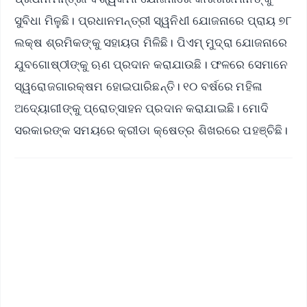
ସୁବିଧା ମିଳୁଛି। ପ୍ରଧାନମନ୍ତ୍ରୀ ସ୍ୱନିଧୀ ଯୋଜନାରେ ପ୍ରାୟ ୭୮
ଲକ୍ଷ ଶ୍ରମିକଙ୍କୁ ସହାୟତା ମିଳିଛି। ପିଏମ୍‌ ମୁଦ୍ରା ଯୋଜନାରେ
ଯୁବଗୋଷ୍ଠୀଙ୍କୁ ଋଣ ପ୍ରଦାନ କରାଯାଉଛି। ଫଳରେ ସେମାନେ
ସ୍ୱରୋଜଗାରକ୍ଷମ ହୋଇପାରିଛନ୍ତି। ୧୦ ବର୍ଷରେ ମହିଳା
ଅଦ୍ୟୋଗୀଙ୍କୁ ପ୍ରୋତ୍ସାହନ ପ୍ରଦାନ କରାଯାଇଛି। ମୋଦି
ସରକାରଙ୍କ ସମୟରେ କ୍ରୀଡା କ୍ଷେତ୍ର ଶିଖରରେ ପହଞ୍ଚିଛି।