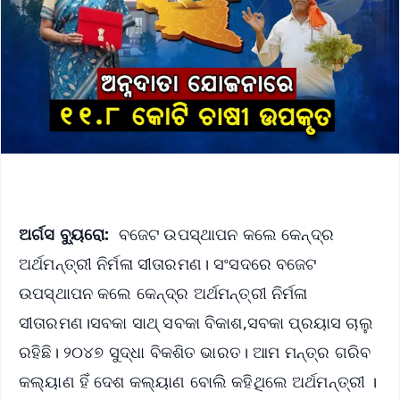
ଅର୍ଗସ ବ୍ୟୁରୋ:
ବଜେଟ ଉପସ୍ଥାପନ କଲେ କେନ୍ଦ୍ର
ଅର୍ଥମନ୍ତ୍ରୀ ନିର୍ମଳା ସୀତାରମଣ। ସଂସଦରେ ବଜେଟ
ଉପସ୍ଥାପନ କଲେ କେନ୍ଦ୍ର ଅର୍ଥମନ୍ତ୍ରୀ ନିର୍ମଳା
ସୀତାରମଣ।ସବକା ସାଥ୍‌ ସବକା ବିକାଶ,ସବକା ପ୍ରୟାସ ଚାଲୁ
ରହିଛି। ୨୦୪୭ ସୁଦ୍ଧା ବିକଶିତ ଭାରତ। ଆମ ମନ୍ତ୍ର ଗରିବ
କଲ୍ୟାଣ ହିଁ ଦେଶ କଲ୍ୟାଣ ବୋଲି କହିଥିଲେ ଅର୍ଥମନ୍ତ୍ରୀ ।