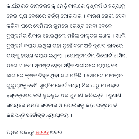
କାର୍ଯ୍ୟରତ ଡାକ୍ତରଙ୍କୁ ମେଡ଼ିକାଲରେ ଦୁଷ୍କର୍ମ ଓ ହତ୍ୟାକୁ
ନେଇ ପୁରା ଦେଶରେ ଚର୍ଚ୍ଚା ଜୋରଦାର । କାରଣ ରୋଗୀ ସେବା
କରିବା ପରେ ସେମିନାର ରୁମରେ ରେଷ୍ଟ ନେବା ବେଳେ
ଦୁଷ୍କର୍ମର ଶିକାର ହୋଇଥିଲେ ମହିଳା ଡାକ୍ତର ଜଣକ । ଖାଲି
ଦୁଷ୍କର୍ମ କରାଯାଇଥିଲା ତାହା ନୁହେଁ ବରଂ ଅତି ନୃଶଂସ ଭାବରେ
ତାଙ୍କୁ ହତ୍ୟା କରାଯାଇଥିଲା । ପୋଷ୍ଟମର୍ଟମ ରିପୋର୍ଟ ଆସିବା
ପରେ ଏ କଥା ସ୍ପଷ୍ଟ ହେବା ସହିତ ଶରୀରରେ ପ୍ରାୟ ୧୬
ଜାଗାରେ କ୍ଷତ ଚିହ୍ନ ଥିବା ଜଣାପଡ଼ିଛି । ସେପଟେ ମାମଲାର
ଗୁରୁତ୍ଵକୁ ଦେଖି ସୁପ୍ରିମକୋର୍ଟ ମଧ୍ୟ ନିଜ ଆଡୁ ମାମଲାର
ହସ୍ତକ୍ଷେପ କରି ଦୁଇଦୁଇ ଥର ଶୁଣାଣି କରିଛନ୍ତି । ଶୁଣାଣି
ସମୟରେ ମମତା ସରକାର ଓ ପୋଲିସକୁ କଡ଼ା ଭତ୍ସନା ବି
କରିଛନ୍ତି ସର୍ବୋଚ୍ଚ ନ୍ୟାୟାଳୟ ।
ଅଧିକ ପଢନ୍ତୁ
ଭାରତ
ଖବର