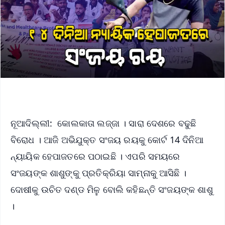
ନୂଆଦିଲ୍ଲୀ: କୋଲକାତା ଲଜ୍ଜା । ସାରା ଦେଶରେ ବଢୁଛି
ବିରୋଧ । ଆଜି ଅଭିଯୁକ୍ତ ସଂଜୟ ରୟକୁ କୋର୍ଟ 14 ଦିନିଆ
ନ୍ୟାୟିକ ହେପାଜତରେ ପଠାଇଛି । ଏପରି ସମୟରେ
ସଂଜୟଙ୍କ ଶାଶୁଙ୍କୁ ପ୍ରତିକ୍ରିୟା ସାମ୍ନାକୁ ଆସିଛି ।
ଦୋଷୀକୁ ଉଚିତ ଦଣ୍ଡ ମିଳୁ ବୋଲି କହିଛନ୍ତି ସଂଜୟଙ୍କ ଶାଶୁ
।