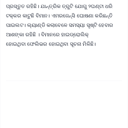
ପ୍ରସ୍ତୁତ ରହିଛି। ଯାନ୍ତ୍ରିକ ତ୍ରୁଟି ଯୋଗୁ ୨ଘଣ୍ଟା ଧରି
ଟକ୍କର କାଟୁଛି ବିମାନ। ଏମରଜେନ୍ସି ଘୋଷଣା କରିଛନ୍ତି
ପାଇଲଟ। ଲ୍ୟାଣ୍ଡି କଲାବେଳେ ସମସ୍ୟା ସୃଷ୍ଟି ହେବାର
ଆଶଙ୍କା ରହିଛି । ବିମାନରେ ହାଇଡ୍ରୋଲିକ୍
ହୋଇଥିବା ଫେଲିଭର ହୋଇଥିବା ସୂଚନା ମିଳିଛି।