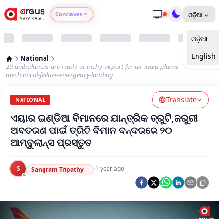
Conclaves
ଓଡ଼ିଆ
ଓଡ଼ିଆ
Argus Agri Vikas
English
National
Argus Nari Shakti
20-ambulances-are-ready-at-trichy-airport-for-air-india-planes-
mechanical-failure-emergency-landing
Argus Education Next
Translate
NATIONAL
ଏୟାର ଇଣ୍ଡିଆ ବିମାନରେ ଯାନ୍ତ୍ରିକ ତ୍ରୁଟି,ଜରୁରୀ
Argus Health Connect
ଅବତରଣ ପାଇଁ ତ୍ରିଚି ବିମାନ ବନ୍ଦରରେ ୨୦
ଆମ୍ବୁଲାନ୍ସ ପ୍ରସ୍ତୁତ
Argus Swaad Odisha
S
·
1 year ago
Argus Chalo Dekhein Apna Desh
Sangram Tripathy