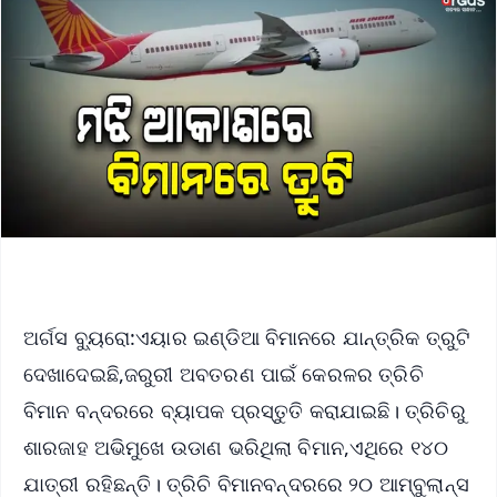
ଅର୍ଗସ ବ୍ୟୁରୋ:ଏୟାର ଇଣ୍ଡିଆ ବିମାନରେ ଯାନ୍ତ୍ରିକ ତ୍ରୁଟି
ଦେଖାଦେଇଛି,ଜରୁରୀ ଅବତରଣ ପାଇଁ କେରଳର ତ୍ରିଚି
ବିମାନ ବନ୍ଦରରେ ବ୍ୟାପକ ପ୍ରସ୍ତୁତି କରାଯାଇଛି। ତ୍ରିଚିରୁ
ଶାରଜାହ ଅଭିମୁଖେ ଉଡାଣ ଭରିଥିଲା ବିମାନ,ଏଥିରେ ୧୪୦
ଯାତ୍ରୀ ରହିଛନ୍ତି। ତ୍ରିଚି ବିମାନବନ୍ଦରରେ ୨୦ ଆମ୍ବୁଲାନ୍ସ