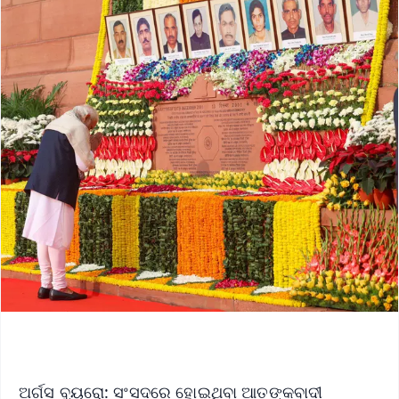
ଅର୍ଗସ ବ୍ୟୁରୋ: ସଂସଦରେ ହୋଇଥିବା ଆତଙ୍କବାଦୀ