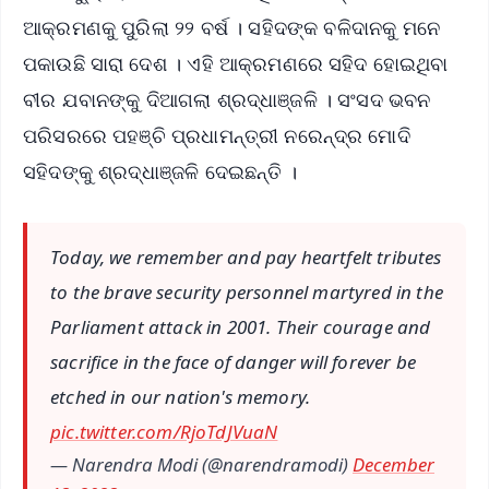
ଆକ୍ରମଣକୁ ପୁରିଲା ୨୨ ବର୍ଷ । ସହିଦଙ୍କ ବଳିଦାନକୁ ମନେ
ପକାଉଛି ସାରା ଦେଶ । ଏହି ଆକ୍ରମଣରେ ସହିଦ ହୋଇଥିବା
ବୀର ଯବାନଙ୍କୁ ଦିଆଗଲା ଶ୍ରଦ୍ଧାଞ୍ଜଳି । ସଂସଦ ଭବନ
ପରିସରରେ ପହଞ୍ଚି ପ୍ରଧାମନ୍ତ୍ରୀ ନରେନ୍ଦ୍ର ମୋଦି
ସହିଦଙ୍କୁ ଶ୍ରଦ୍ଧାଞ୍ଜଳି ଦେଇଛନ୍ତି ।
Today, we remember and pay heartfelt tributes
to the brave security personnel martyred in the
Parliament attack in 2001. Their courage and
sacrifice in the face of danger will forever be
etched in our nation's memory.
pic.twitter.com/RjoTdJVuaN
— Narendra Modi (@narendramodi)
December