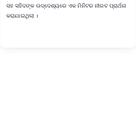
ସହ ସହିଦଙ୍କ ଉଦ୍ଦେଶ୍ୟରେ ଏକ ମିନିଟର ନୀରବ ପ୍ରାର୍ଥନା
କରାଯାଇଥିଲା ।