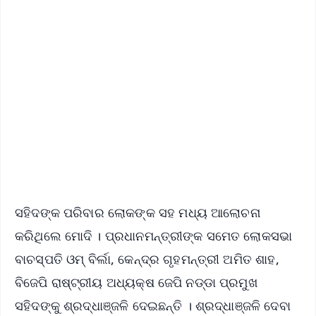
✨
📱 Get Argus News App
📰 60 Word News
🎬 Argus Podcast
📺 Live TV and Breaking News
🔔 Free Notification Alerts
Download Free:
Android - Scan QR
iOS - Scan QR
ସହିଦଙ୍କ ପରିବାର ଲୋକଙ୍କ ସହ ମଧ୍ୟ ଆଲୋଚନା
କରିଥିଲେ ମୋଦି । ପ୍ରଧାନମନ୍ତ୍ରୀଙ୍କ ସମେତ ଲୋକସଭା
ବାଚସ୍ପତି ଓମ୍ ବିର୍ଲା, କେନ୍ଦ୍ର ଗୃହମନ୍ତ୍ରୀ ଅମିତ ଶାହ,
ବିଜେପି ରାଷ୍ଟ୍ରୀୟ ଅଧ୍ୟକ୍ଷ ଜେପି ନଡ୍ଡା ପ୍ରମୁଖ
ସହିଦଙ୍କୁ ଶ୍ରଦ୍ଧାଞ୍ଜଳି ଦେଇଛନ୍ତି । ଶ୍ରଦ୍ଧାଞ୍ଜଳି ଦେବା