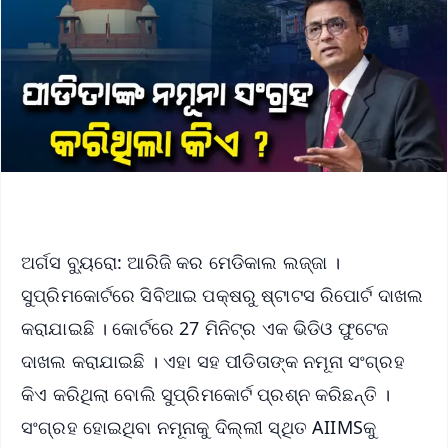
ଅର୍ଗସ ବ୍ୟୁରୋ: ଆରିଜି କର ମେଡିକାଲ ଲଜ୍ଜା ।
ସୁପ୍ରିମକୋର୍ଟରେ ସିବିଆଇ ପକ୍ଷରୁ ଷ୍ଟାଟସ ରିପୋର୍ଟ ଦାଖଲ
କରାଯାଇଛି । କୋର୍ଟରେ 27 ମିନିଟ୍‌ର ଏକ ଭିଡିଓ ଫୁଟେଜ
ଦାଖଲ କରାଯାଇଛି । ଏହା ସହ ପୀଡିତାଙ୍କ ନମୂନା ସଂଗ୍ରହ
କିଏ କରିଥିଲା ବୋଲି ସୁପ୍ରିମକୋର୍ଟ ପ୍ରଶ୍ନ କରିଛନ୍ତି ।
ସଂଗ୍ରହ ହୋଇଥିବା ନମୂନାକୁ ଦିଲ୍ଲୀ ସ୍ଥିତ AIIMSକୁ