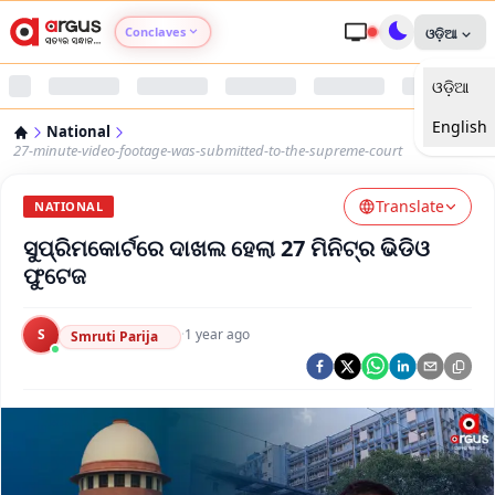
Conclaves
ଓଡ଼ିଆ
ଓଡ଼ିଆ
Argus Agri Vikas
English
National
Argus Nari Shakti
27-minute-video-footage-was-submitted-to-the-supreme-court
Translate
Argus Education Next
NATIONAL
ସୁପ୍ରିମକୋର୍ଟରେ ଦାଖଲ ହେଲା 27 ମିନିଟ୍‌ର ଭିଡିଓ
Argus Health Connect
ଫୁଟେଜ
Argus Swaad Odisha
S
·
1 year ago
Smruti Parija
Argus Chalo Dekhein Apna Desh