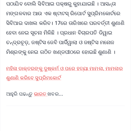
ପଠାଯିବ ବୋଲି ସିବିଆଇ ପକ୍ଷରୁ କୁହାଯାଇଛି । ଆସନ୍ତା
ମଙ୍ଗଳବାର ଆଉ ଏକ ଷ୍ଟାଟସ୍ ରିପୋର୍ଟ ସୁପ୍ରିମକୋର୍ଟରେ
ସିବିଆଇ ଦାଖଲ କରିବ। 17ରେ ତାରିଖରେ ପରବର୍ତ୍ତୀ ଶୁଣାଣି
ହେବା ନେଇ ସୂଚନା ମିଳିଛି । ପ୍ରଧାନ ବିଚାରପତି ଡିୱାଇ
ଚନ୍ଦ୍ରଚୂଡ଼, ଜଷ୍ଟିସ ଜେବି ପାର୍ଦିୱାଲା ଓ ଜଷ୍ଟିସ ମନୋଜ
ମିଶ୍ରଙ୍କୁ ନେଇ ଗଠିତ ଖଣ୍ଡପୀଠରେ ହୋଇଛି ଶୁଣାଣି ।
ମହିଳା ଡାକ୍ତରଙ୍କୁ ଦୁଷ୍କର୍ମ ଓ ପରେ ହତ୍ୟା ମାମଲା, ମାମଲାର
ଶୁଣାଣି କରିବେ ସୁପ୍ରିମକୋର୍ଟ
ଆହୁରି ପଢନ୍ତୁ
ଭାରତ
ଖବର...