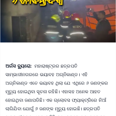
ଅର୍ଗସ ବ୍ୟୁରୋ:
ମହାରାଷ୍ଟ୍ରର ଛତ୍ରପତି
ସାମ୍ଭାଜୀନଗରରେ ଭୟାବହ ଅଗ୍ନିକାଣ୍ଡ। ଏହି
ଅଗ୍ନିକାଣ୍ଡ ଏତେ ଭୟାବହ ଥିଲା ଯେ ଏଥିରେ ୬ ଜଣଙ୍କର
ମୃତ୍ୟୁ ହୋଇଥିବା ସୂଚନା ରହିଛି। ଏହାସହ ଅନେକ ଆହତ
ହୋଇଥିବା ଜଣାପଡିଛି। ଏକ ଗ୍ଲୋବସ ଫ୍ୟାକ୍ଟ୍ରିରେ ନିଆଁ
ଲାଗିଯିବା ଯୋଗୁଁ ୬ ଜଣଙ୍କ ମୃତ୍ୟୁ ହୋଇଛି। ଛତ୍ରପତି