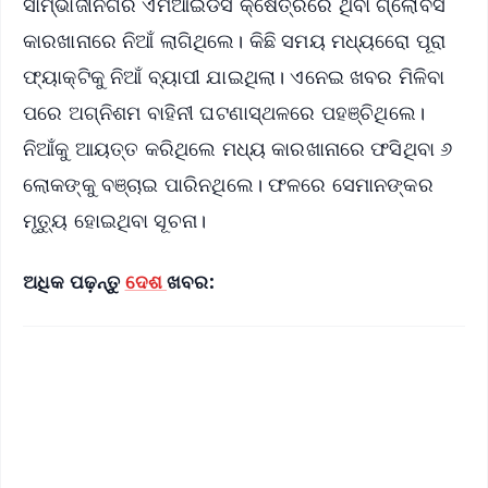
ସାମ୍ଭାଜୀନଗର ଏମଆଇଡିସି କ୍ଷେତ୍ରରେ ଥିବା ଗ୍ଲୋବସ
କାରଖାନାରେ ନିଆଁ ଲାଗିଥିଲେ। କିଛି ସମୟ ମଧ୍ୟରେୋ ପୂରା
ଫ୍ୟାକ୍ଟିକୁ ନିଆଁ ବ୍ୟାପୀ ଯାଇଥିଲା। ଏନେଇ ଖବର ମିଳିବା
ପରେ ଅଗ୍ନିଶମ ବାହିନୀ ଘଟଣାସ୍ଥଳରେ ପହଞ୍ଚିଥିଲେ।
ନିଆଁକୁ ଆୟତ୍ତ କରିଥିଲେ ମଧ୍ୟ କାରଖାନାରେ ଫସିଥିବା ୬
ଲୋକଙ୍କୁ ବଞ୍ଚାଇ ପାରିନଥିଲେ। ଫଳରେ ସେମାନଙ୍କର
ମୃତ୍ୟୁ ହୋଇଥିବା ସୂଚନା।
ଅଧିକ ପଢ଼ନ୍ତୁ
ଦେଶ
ଖବର: