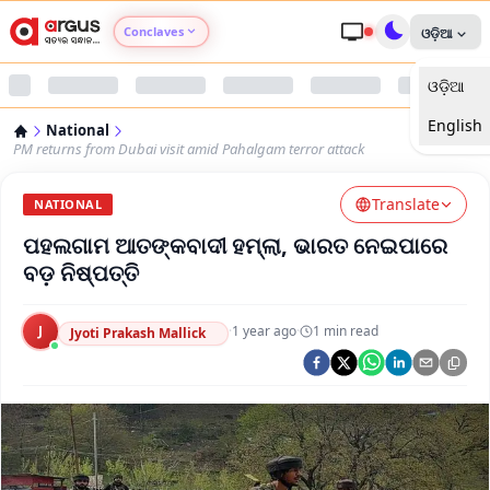
Conclaves
ଓଡ଼ିଆ
ଓଡ଼ିଆ
Argus Agri Vikas
English
National
Argus Nari Shakti
PM returns from Dubai visit amid Pahalgam terror attack
Translate
Argus Education Next
NATIONAL
ପହଲଗାମ ଆତଙ୍କବାଦୀ ହମ୍‌ଲା, ଭାରତ ନେଇପାରେ
Argus Health Connect
ବଡ଼ ନିଷ୍ପତ୍ତି
Argus Swaad Odisha
J
·
1 year ago
·
1
min read
Jyoti Prakash Mallick
Argus Chalo Dekhein Apna Desh