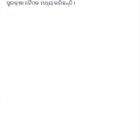
ସୁରକ୍ଷା ବୈଠକ ମଧ୍ୟ କରିଛନ୍ତି।
✨
📱 Get Argus News App
📰 60 Word News
🎬 Argus Podcast