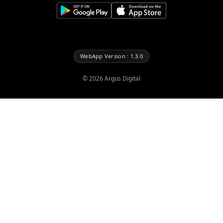
WebApp Version : 1.3.0
©
2026
Argus Digital