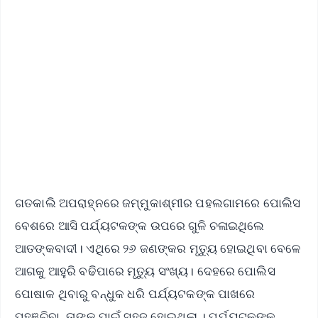
📺 Live TV and Breaking News
🔔 Free Notification Alerts
Download Free:
Android - Scan QR
iOS - Scan QR
ଗତକାଲି ଅପରାହ୍ନରେ ଜମ୍ମୁକାଶ୍ମୀର ପହଲଗାମରେ ପୋଲିସ
ବେଶରେ ଆସି ପର୍ଯ୍ୟଟକଙ୍କ ଉପରେ ଗୁଳି ଚଳାଇଥିଲେ
ଆତଙ୍କବାଦୀ। ଏଥିରେ ୨୬ ଜଣଙ୍କର ମୃତ୍ୟୁ ହୋଇଥିବା ବେଳେ
ଆଗକୁ ଆହୁରି ବଢିପାରେ ମୃତ୍ୟୁ ସଂଖ୍ୟ। ଦେହରେ ପୋଲିସ
ପୋଷାକ ଥିବାରୁ ବନ୍ଧୁକ ଧରି ପର୍ଯ୍ୟଟକଙ୍କ ପାଖରେ
ପହଞ୍ଚିବା, ତାଙ୍କ ପାଇଁ ସହଜ ହୋଇଥିଲା । ପର୍ଯ୍ୟଟକଙ୍କ