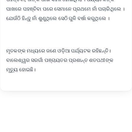
ପାଖରେ ପହଞ୍ଚିବା ପରେ ସେମାନେ ପ୍ରଥମେ ନାଁ ପଚାରିଥିଲେ ।
ଯେଉଁଠି ହିନ୍ଦୁ ନାଁ ଶୁଣୁଥିଲେ ସେଠି ଗୁଳି ବର୍ଷା କରୁଥିଲେ ।
ମୃତକଙ୍କ ମଧ୍ୟରେ ଜଣେ ଓଡ଼ିଆ ପର୍ଯ୍ୟଟକ ରହିଛନ୍ତି।
ବାଲେଶ୍ୱର ସରଗାଁ ପଞ୍ଚାୟତର ପ୍ରଶାନ୍ତ ଶତପଥୀଙ୍କ
ମୃତ୍ୟୁ ହୋଇଛି।