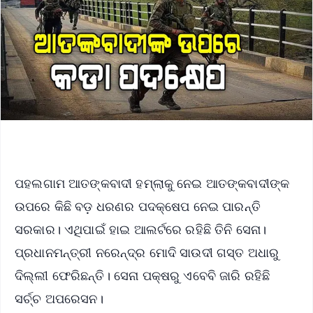
ପହଲଗାମ ଆତଙ୍କବାଦୀ ହମ୍‌ଲାକୁ ନେଇ ଆତଙ୍କବାଦୀଙ୍କ
ଉପରେ କିଛି ବଡ଼ ଧରଣର ପଦକ୍ଷେପ ନେଇ ପାରନ୍ତି
ସରକାର। ଏଥିପାଇଁ ହାଇ ଆଲର୍ଟରେ ରହିଛି ତିନି ସେନା।
ପ୍ରଧାନମନ୍ତ୍ରୀ ନରେନ୍ଦ୍ର ମୋଦି ସାଉଦୀ ଗସ୍ତ ଅଧାରୁ
ଦିଲ୍ଲୀ ଫେରିଛନ୍ତି। ସେନା ପକ୍ଷରୁ ଏବେବି ଜାରି ରହିଛି
ସର୍ଚ୍ଚ ଅପରେସନ।