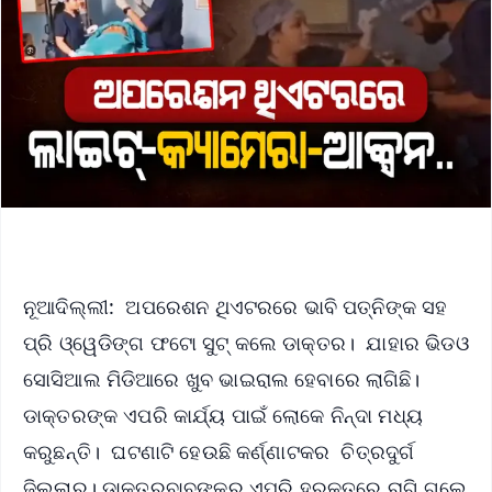
ନୂଆଦିଲ୍ଲୀ: ଅପରେଶନ ଥିଏଟରରେ ଭାବି ପତ୍ନିଙ୍କ ସହ
ପ୍ରି ଓ୍ୱେଡିଙ୍ଗ ଫଟୋ ସୁଟ୍‌ କଲେ ଡାକ୍ତର। ଯାହାର ଭିଡଓ
ସୋସିଆଲ ମିଡିଆରେ ଖୁବ ଭାଇରାଲ ହେବାରେ ଲାଗିଛି।
ଡାକ୍ତରଙ୍କ ଏପରି କାର୍ଯ୍ୟ ପାଇଁ ଲୋକେ ନିନ୍ଦା ମଧ୍ୟ
କରୁଛନ୍ତି। ଘଟଣାଟି ହେଉଛି କର୍ଣ୍ଣାଟକର ଚିତ୍ରଦୁର୍ଗ
ଜିଲ୍ଲାର। ଡାକ୍ତରବାବୁଙ୍କର ଏପରି ହରକତରେ ରାଗି ଗଲେ