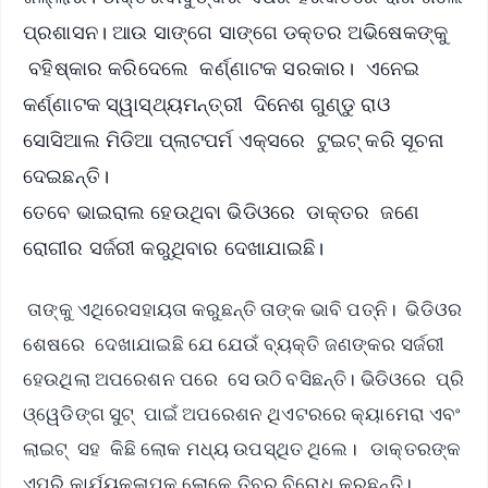
ପ୍ରଶାସନ। ଆଉ ସାଙ୍ଗେ ସାଙ୍ଗେ ଡକ୍ତର ଅଭିଷେକଙ୍କୁ
ବହିଷ୍କାର କରିଦେଲେ କର୍ଣ୍ଣାଟକ ସରକାର। ଏନେଇ
କର୍ଣ୍ଣାଟକ ସ୍ୱାସ୍ଥ୍ୟମନ୍ତ୍ରୀ ଦିନେଶ ଗୁଣ୍ଡୁ ରାଓ
ସୋସିଆଲ ମିଡିଆ ପ୍ଲାଟପର୍ମ ଏକ୍ସରେ ଟୁଇଟ୍‌ କରି ସୂଚନା
ଦେଇଛନ୍ତି।
ତେବେ ଭାଇରାଲ ହେଉଥିବା ଭିଡିଓରେ ଡାକ୍ତର ଜଣେ
ରୋଗୀର ସର୍ଜରୀ କରୁଥିବାର ଦେଖାଯାଇଛି।
ତାଙ୍କୁ ଏଥିରେସହାୟତା କରୁଛନ୍ତି ତାଙ୍କ ଭାବି ପତ୍ନି। ଭିଡିଓର
ଶେଷରେ ଦେଖାଯାଇଛି ଯେ ଯେଉଁ ବ୍ୟକ୍ତି ଜଣଙ୍କର ସର୍ଜରୀ
ହେଉଥିଲା ଅପରେଶନ ପରେ ସେ ଉଠି ବସିଛନ୍ତି। ଭିଡିଓରେ ପ୍ରି
ଓ୍ୱେଡିଙ୍ଗ ସୁଟ୍‌ ପାଇଁ ଅପରେଶନ ଥିଏଟରରେ କ୍ୟାମେରା ଏବଂ
ଲାଇଟ୍ ସହ କିଛି ଲୋକ ମଧ୍ୟ ଉପସ୍ଥିତ ଥିଲେ। ଡାକ୍ତରଙ୍କ
ଏପରି କାର୍ଯ୍ୟକଳାପକୁ ଲୋକେ ତିବ୍ର ବିରୋଧ କରୁଛନ୍ତି।