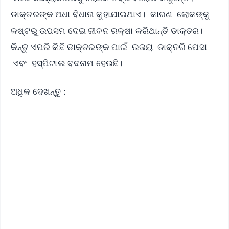
ଡାକ୍ତରଙ୍କ ଅଧା ବିଧାତା କୁହାଯାଇଥାଏ। କାରଣ ଲୋକଙ୍କୁ
କଷ୍ଟରୁ ଉପସମ ଦେଇ ଜୀବନ ରକ୍ଷା କରିଥାନ୍ତି ଡାକ୍ତର।
କିନ୍ତୁ ଏପରି କିଛି ଡାକ୍ତରଙ୍କ ପାଇଁ ଉଭୟ ଡାକ୍ତରି ପେସା
ଏବଂ ହସ୍ପିଟାଲ ବଦନାମ ହେଉଛି।
ଅଧିକ ଦେଖନ୍ତୁ :