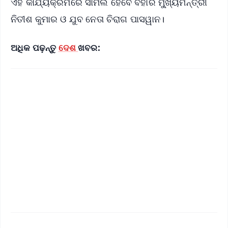
ଏହି କାର୍ଯ୍ୟକ୍ରମରେ ସାମିଲ ହେବେ ବିହାର ମୁ୍ଖ୍ୟମନ୍ତ୍ରୀ
ନିତୀଶ କୁମାର ଓ ଯୁବ ନେତା ଚିରାଗ ପାସୱାନ।
ଅଧିକ ପଢ଼ନ୍ତୁ
ଦେଶ
ଖବର: