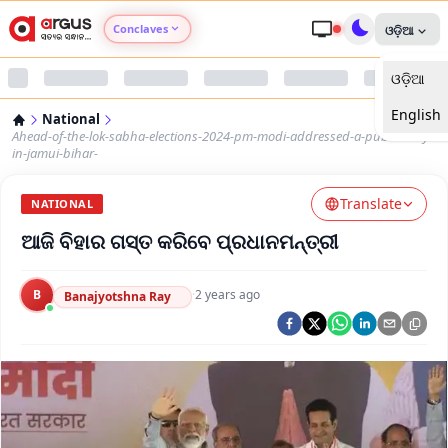
Conclaves
ଓଡ଼ିଆ
ଓଡ଼ିଆ
Argus Agri Vikas
English
National
Argus Nari Shakti
Ahead-of-the-lok-sabha-elections-2024-pm-modi-addressed-a-public-rally-
in-jamui-bihar-
Argus Education Next
Translate
NATIONAL
ଆଜି ବିହାର ଗସ୍ତ କରିବେ ପ୍ରଧାନମନ୍ତ୍ରୀ
Argus Health Connect
Argus Swaad Odisha
B
·
2 years ago
Banajyotshna Ray
Argus Chalo Dekhein Apna Desh