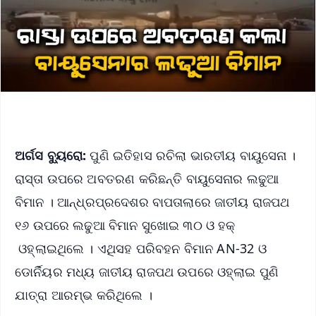
ଅର୍ଗସ ବ୍ୟୁରୋ:
ପୁଣି ଇତିହାସ ରଚିଲା ଭାରତୀୟ ବାୟୁସେନା ।
ରାସ୍ତା ଉପରେ ଅବତରଣ କରିଛନ୍ତି ବାୟୁସେନାର ଲଢୁଆ
ବିମାନ । ଆନ୍ଧ୍ରପ୍ରଦେଶର ବାପତାଲାରେ ଜାତୀୟ ରାଜପଥ
୧୬ ଉପରେ ଲଢୁଆ ବିମାନ ସୁଖୋଇ ୩୦ ଓ ହକ୍
ଓହ୍ଲାଇଥିଲେ । ଏଥିସହ ପରିବହନ ବିମାନ AN-32 ଓ
ଡୋର୍ନିୟର ମଧ୍ୟ ଜାତୀୟ ରାଜପଥ ଉପରେ ଓହ୍ଲାଇ ପୁଣି
ଯାତ୍ରା ଆରମ୍ଭ କରିଥିଲେ ।