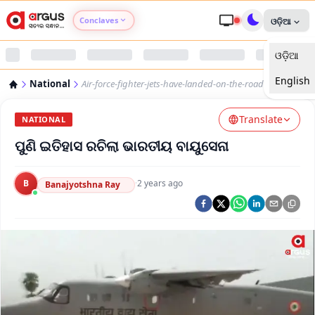
Conclaves
ଓଡ଼ିଆ
ଓଡ଼ିଆ
Argus Agri Vikas
English
National
Air-force-fighter-jets-have-landed-on-the-road
Argus Nari Shakti
Translate
NATIONAL
Argus Education Next
ପୁଣି ଇତିହାସ ରଚିଲା ଭାରତୀୟ ବାୟୁସେନା
Argus Health Connect
B
·
2 years ago
Banajyotshna Ray
Argus Swaad Odisha
Argus Chalo Dekhein Apna Desh