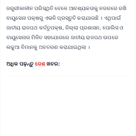
ଜରୁରୀକାଳୀନ ପରିସ୍ଥିତି ବେଳେ ଆବଶ୍ୟକତାକୁ ନଜରରେ ରଖି
ବାୟୁସେନା ପକ୍ଷରୁ ଏଭଳି ପ୍ରସ୍ତୁତି କରାଯାଉଛି । ଏଥିପାଇଁ
ଜାତୀୟ ରାଜପଥ କର୍ତ୍ତୃପକ୍ଷ, ଜିଲ୍ଲା ପ୍ରଶାସନ, ପୋଲିସ ଓ
ବାୟୁସେନାର ମିଳିତ ସହଯୋଗରେ ଜାତୀୟ ରାଜପଥ ଉପରେ
ଲଢୁଆ ବିମାନକୁ ଅବତରଣ କରାଯାଇଥିଲା ।
ଅଧିକ ପଢ଼ନ୍ତୁ
ଦେଶ
ଖବର: