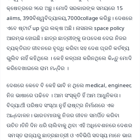
କ୍ଷେତ୍ରରେ ୨ରେ ଅଛୁ। ମୋଦି ସରକାରଙ୍କ ସମୟରେ 15
aiims, 390ବିଶ୍ୱବିଦ୍ୟାଳୟ,7000collage କରିଛୁ। ଦେଶରେ
ଏବେ ଷ୍ଟାର୍ଟ up ଦୁଇ ଲକ୍ଷ ଅଛି। ନାସନାଲ space policy
ଆରମ୍ଭ ହୋଇଛି। ଛାତ୍ର ଛାତ୍ରୀଙ୍କୁ ଉପଦେଶ ଦେଇ ନିଜର
ବ୍ୟକ୍ତିଗତ ଜୀବନରେ ବୃଦ୍ଧି କରିବା ସହ ଦେଶ ପ୍ରତି କର୍ତଵ୍ୟ
ଭୁଲିବ ନାହିଁ କହିଥିଲେ । କେହି କଳ୍ପନା କରିନଥିଲେ କିନ୍ତୁ ମୋଦି
କରିଦେଖାଇଲେ ରାମ ମନ୍ଦିର ।
ଦେଶରେ କେବେ ବି କେହି ଭାବି ନ ଥିଲେ medical, engineer,
ନିଜ ଭାଷାରେ ପଢିବେ । ଆମ ସଂସ୍କୃତି ହିଁ ଆମ ଆଧୁନିକତା।
ବିଦ୍ୟାର୍ଥୀ ପରିଷଦ ସଂସ୍ଥା ନୁହିଁ ରାଷ୍ଟ୍ର ନିର୍ମାଣରେ ଏକ
ଆନ୍ଦୋଳନ। ଭାରତମାତାକୁ ନିଜର ଜୀବନ ସମର୍ପିତ କରିବା
ଉଚିତ।ତିନି ଦିନ ଧରି ଚାଲିବାକୁ ଥିବା ଏହି ଅଧିବେଶନରେ ଦେଶର
ସମସ୍ତ ରାଜ୍ୟରୁ ଛାତ୍ରଛାତ୍ରୀ ଓ ଏବିଭିପି ସଦସ୍ୟ ମାନେ ଭାଗ