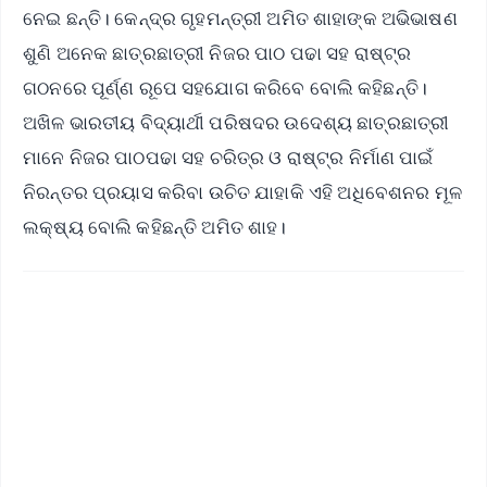
ନେଇ ଛନ୍ତି। କେନ୍ଦ୍ର ଗୃହମନ୍ତ୍ରୀ ଅମିତ ଶାହାଙ୍କ ଅଭିଭାଷଣ
ଶୁଣି ଅନେକ ଛାତ୍ରଛାତ୍ରୀ ନିଜର ପାଠ ପଢା ସହ ରାଷ୍ଟ୍ର
ଗଠନରେ ପୂର୍ଣ୍ଣ ରୂପେ ସହଯୋଗ କରିବେ ବୋଲି କହିଛନ୍ତି।
ଅଖିଳ ଭାରତୀୟ ବିଦ୍ୟାର୍ଥୀ ପରିଷଦର ଉଦେଶ୍ୟ ଛାତ୍ରଛାତ୍ରୀ
ମାନେ ନିଜର ପାଠପଢା ସହ ଚରିତ୍ର ଓ ରାଷ୍ଟ୍ର ନିର୍ମାଣ ପାଇଁ
ନିରନ୍ତର ପ୍ରୟାସ କରିବା ଉଚିତ ଯାହାକି ଏହି ଅଧିବେଶନର ମୂଳ
ଲକ୍ଷ୍ୟ ବୋଲି କହିଛନ୍ତି ଅମିତ ଶାହ।