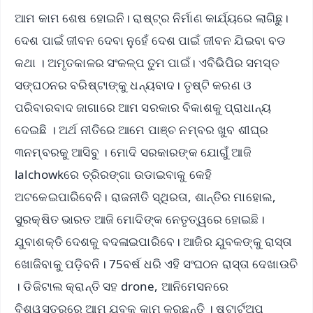
ଆମ କାମ ଶେଷ ହୋଇନି। ରାଷ୍ଟ୍ର ନିର୍ମାଣ କାର୍ଯ୍ୟରେ ଲାଗିଛୁ।
ଦେଶ ପାଇଁ ଜୀବନ ଦେବା ନୁହେଁ ଦେଶ ପାଇଁ ଜୀବନ ଯିଇବା ବଡ
କଥା । ଅମୃତକାଳର ସଂକଳ୍ପ ତୁମ ପାଇଁ। ଏବିଭିପିର ସମସ୍ତ
ସଙ୍ଘଠନର ବରିଷ୍ଟାଙ୍କୁ ଧନ୍ୟବାଦ। ତୃଷ୍ଟି କରଣ ଓ
ପରିବାରବାଦ ଜାଗାରେ ଆମ ସରକାର ବିକାଶକୁ ପ୍ରାଧାନ୍ୟ
ଦେଇଛି । ଅର୍ଥ ନୀତିରେ ଆମେ ପାଞ୍ଚ ନମ୍ବର ଖୁବ ଶୀଘ୍ର
୩ନମ୍ବରକୁ ଆସିବୁ । ମୋଦି ସରକାରଙ୍କ ଯୋଗୁଁ ଆଜି
lalchowkରେ ତ୍ରିରଙ୍ଗା ଉଡାଇବାକୁ କେହି
ଅଟକେଇପାରିବେନି। ରାଜନୀତି ସ୍ଥିରତା, ଶାନ୍ତିର ମାହୋଲ,
ସୁରକ୍ଷିତ ଭାରତ ଆଜି ମୋଦିଙ୍କ ନେତୃତ୍ୱରେ ହୋଇଛି।
ଯୁବାଶକ୍ତି ଦେଶକୁ ବଦଳାଇପାରିବେ। ଆଜିର ଯୁବକଙ୍କୁ ରାସ୍ତା
ଖୋଜିବାକୁ ପଡ଼ିବନି। 75ବର୍ଷ ଧରି ଏହି ସଂଘଠନ ରାସ୍ତା ଦେଖାଉଚି
। ଡିଜିଟାଲ କ୍ରାନ୍ତି ସହ drone, ଆନିମେସନରେ
ବିଶ୍ୱସ୍ତରରେ ଆମ ଯୁବକ କାମ କରୁଛନ୍ତି । ଷ୍ଟାର୍ଟଅପ