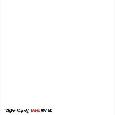
✨
📱 Get Argus News App
📰 60 Word News
🎬 Argus Podcast
📺 Live TV and Breaking News
🔔 Free Notification Alerts
Download Free:
Android - Scan QR
iOS - Scan QR
ଅଧିକ ପଢ଼ନ୍ତୁ
ଦେଶ
ଖବର: