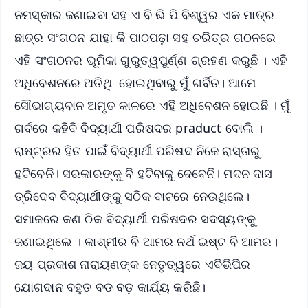
ନମସ୍କାର ଜଣାଇବା ସହ ଏ ବି ଭି ପି ବିଶ୍ୱର ଏକ ମାତ୍ର
ଛାତ୍ର ସଂଗଠନ ଯାହା କି ପାଠପଢ଼ା ସହ ଚରିତ୍ର ଗଠନରେ
ଏହି ସଂଗଠନର ଭୂମିକା ଗୁରୁତ୍ୱପୁର୍ଣ୍ଣ ଗ୍ରହଣ କରୁଛି । ଏହି
ଅଧିବେଶନରେ ଅତିଥି ହୋଇଥିବାରୁ ମୁଁ ଗର୍ବିତ। ଆମେ
ସୌଭାଗ୍ୟବାନ ଅମୃତ କାଳରେ ଏହି ଅଧିବେଶନ ହୋଇଛି । ମୁଁ
ଗର୍ବରେ କହିବି ବିଦ୍ୟାର୍ଥୀ ପରିଷଦର praduct ବୋଲି ।
ରାଷ୍ଟ୍ରର ହିତ ପାଇଁ ବିଦ୍ୟାର୍ଥୀ ପରିଷଦ ନିଜେ ରାସ୍ତାରୁ
ହଟିବେନି। ସରକାରଙ୍କୁ ବି ହଟିବାକୁ ଦେବେନି। ମଦନ ଦାସ
ତ୍ରିଦେବ ବିଦ୍ୟାର୍ଥୀଙ୍କୁ ସଠିକ ବାଟରେ ନେଉଥିଲେ।
ସମାଜରେ କଣ ଠିକ ବିଦ୍ୟାର୍ଥୀ ପରିଷଦର ସଦସ୍ୟଙ୍କୁ
ଜଣାଇଥିଲେ । କାଶ୍ମୀର ବି ଆମର ନର୍ଥ ଇଷ୍ଟ ବି ଆମର।
ଜୟ ପ୍ରକାଶ ନାରାୟଣଙ୍କ ନେତୃତ୍ୱରେ ଏବିଭିପିର
ଯୋଗଦାନ ବହୁତ ବଡ ବଡ଼ କାର୍ଯ୍ୟ କରିଛି।