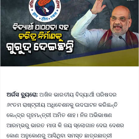
ଅର୍ଗସ ବ୍ୟୁରୋ:
ଅଖିଳ ଭାରତୀୟ ବିଦ୍ୟାର୍ଥୀ ପରିଷଦର
୬୯ତମ ରାଷ୍ଟ୍ରୀୟ ଅଧିବେଶନକୁ ଉଦଘାଟନ କରିଛନ୍ତି
କେନ୍ଦ୍ର ଗୃହମନ୍ତ୍ରୀ ଅମିତ ଶାହ। ନିଜ ଅଭିଭାଷଣ
ଆରମ୍ଭରୁ ଭାରତ ମାତା କି ଜୟ ସ୍ଲୋଗାନ ଦେଇ ଦେଶର
କୋଣ ଅନୁକୋଣରୁ ଆସିଥିବା ସମସ୍ତ ଛାତ୍ରଛାତ୍ରୀ