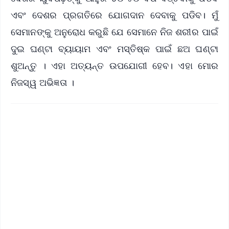
ଏବଂ ଦେଶର ପ୍ରଗତିରେ ଯୋଗଦାନ ଦେବାକୁ ପଡିବ। ମୁଁ
ସେମାନଙ୍କୁ ଅନୁରୋଧ କରୁଛି ଯେ ସେମାନେ ନିଜ ଶରୀର ପାଇଁ
ଦୁଇ ଘଣ୍ଟା ବ୍ୟାୟାମ ଏବଂ ମସ୍ତିଷ୍କ ପାଇଁ ଛଅ ଘଣ୍ଟା
ଶୁଅନ୍ତୁ । ଏହା ଅତ୍ୟନ୍ତ ଉପଯୋଗୀ ହେବ। ଏହା ମୋର
ନିଜସ୍ୱ ଅଭିଜ୍ଞତା ।