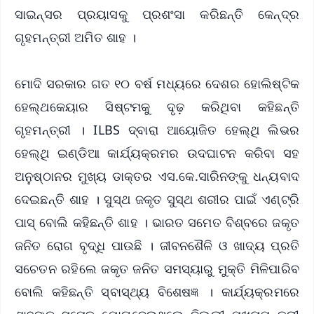
ସାଇନ୍ସର ପ୍ରୟାସକୁ ପ୍ରଶଂସା କରିଛନ୍ତି କେନ୍ଦ୍ର
ଗୃହମନ୍ତ୍ରୀ ଅମିତ ଶାହ ।
ମୋଦି ସରକାର ଗତ ୧୦ ବର୍ଷ ମଧ୍ୟରେ ଦେଶର ହୋଲିଷ୍ଟିକ
ହେଲ୍ଥକେୟାର ସିଷ୍ଟମକୁ ଦୃଢ଼ କରିଥିବା କହିଛନ୍ତି
ଗୃହମନ୍ତ୍ରୀ । ILBS ଦ୍ବାରା ଆୟୋଜିତ ହେଲ୍ଥି ଲିଭର
ହେଲ୍ଥି ଇଣ୍ଡିଆ କାର୍ଯ୍ୟକ୍ରମର ଉଦଘାଟନ କରିବା ସହ
ଅନୁଷ୍ଠାନର ମୁଖ୍ୟ ଡାକ୍ତର ଏସ.କେ.ସାରିନଙ୍କୁ ଧନ୍ୟବାଦ
ଦେଇଛନ୍ତି ଶାହ । ସୁସ୍ଥ ଜକୃତ ସୁସ୍ଥ ଶରୀର ପାଇଁ ଏଣ୍ଟ୍ରି
ପାସ୍ ବୋଲି କହିଛନ୍ତି ଶାହ । ଭାରତ ସମେତ ବିଶ୍ବରେ ଜକୃତ
ଜନିତ ରୋଗ ବୃଦ୍ଧି ପାଉଛି । ଜୀବନଶୈଳି ଓ ଖାଦ୍ୟ ପ୍ରତି
ସଚେତନ ରହିଲେ ଜକୃତ ଜନିତ ସମସ୍ୟାରୁ ମୁକ୍ତି ମିଳିପାରିବ
ବୋଲି କହିଛନ୍ତି ସ୍ବାସ୍ଥ୍ୟ ବିଶେଷଜ୍ଞ । କାର୍ଯ୍ୟକ୍ରମରେ