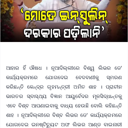
ଆହାର ହିଁ ଔଷଧ । ନୂଆଦିଲ୍ଲୀରେ ବିଶ୍ୱ ଲିଭର ଡେ'
କାର୍ଯ୍ୟକ୍ରମରେ ଯୋଗଦେଇ ବେଦବାଣୀକୁ ସ୍ମରଣ
କରିଛନ୍ତି କେନ୍ଦ୍ର ଗୃହମନ୍ତ୍ରୀ ଅମିତ ଶାହ । ପ୍ରାଚୀନ
ଭାରତର ସ୍ବାସ୍ଥ୍ୟ ବିଜ୍ଞାନ ଆୟୁର୍ବେଦର ମୂଳସିଦ୍ଧାନ୍ତକୁ
ଏବେ ବିଶ୍ବ ଆପଣାଇବାକୁ ବାଧ୍ୟ ହେଉଛି ବୋଲି କହିଛନ୍ତି
ଶାହ । ନୂଆଦିଲ୍ଲୀରେ ବିଶ୍ବ ଲିଭର ଡେ' କାର୍ଯ୍ୟକ୍ରମରେ
ଯୋଗଦେଇ ଇନଷ୍ଟିଚ୍ୟୁଟ ଅଫ ଲିଭର ଆଣ୍ଡ ବାଇନାରୀ