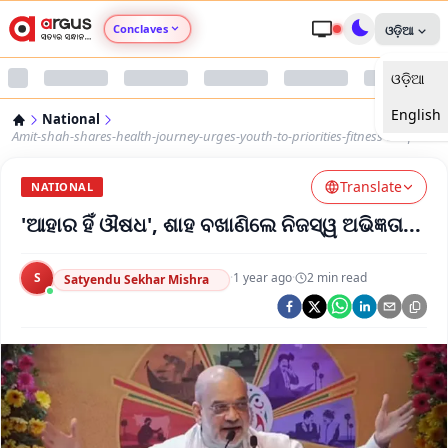
Conclaves
ଓଡ଼ିଆ
ଓଡ଼ିଆ
Argus Agri Vikas
English
National
Argus Nari Shakti
Amit-shah-shares-health-journey-urges-youth-to-priorities-fitness-sleep
Translate
Argus Education Next
NATIONAL
'ଆହାର ହିଁ ଔଷଧ', ଶାହ ବଖାଣିଲେ ନିଜସ୍ୱ ଅଭିଜ୍ଞତା...
Argus Health Connect
S
·
1 year ago
·
2
min read
Satyendu Sekhar Mishra
Argus Swaad Odisha
Argus Chalo Dekhein Apna Desh