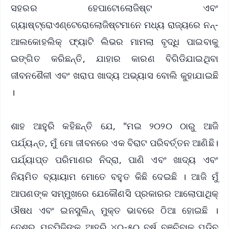
ସହରର ହେପାଟୋଲୋଜିଷ୍ଟ ଏବଂ
ଗ୍ୟାଷ୍ଟ୍ରୋଏଣ୍ଟେରୋଲୋଜିଷ୍ଟମାନେ ମଧ୍ୟ ରାଜ୍ୟରେ ନନ୍-
ଆଲକୋହଲିକ୍ ଫ୍ୟାଟି ଲିଭର ମାମଲା ବୃଦ୍ଧି ପାଇବାକୁ
ଇଙ୍ଗିତ କରିଛନ୍ତି, ଯାହାର କାରଣ ବିଗିଡିଯାଇଥିବା
ଜୀବନଶୈଳୀ ଏବଂ ଖରାପ ଖାଦ୍ୟ ଅଭ୍ୟାସ ବୋଲି କୁହାଯାଇଛି
।
ଶାହ ଆହୁରି କହିଛନ୍ତି ଯେ, "ମଇ ୨୦୨୦ ଠାରୁ ଆଜି
ପର୍ଯ୍ୟନ୍ତ, ମୁଁ ମୋ ଜୀବନରେ ଏକ ବିରାଟ ପରିବର୍ତ୍ତନ ଆଣିଛି।
ପର୍ଯ୍ୟାପ୍ତ ପରିମାଣର ନିଦ୍ରା, ପାଣି ଏବଂ ଖାଦ୍ୟ ଏବଂ
ନିୟମିତ ବ୍ୟାୟାମ ମୋତେ ବହୁତ କିଛି ଦେଇଛି । ଆଜି ମୁଁ
ଆପଣଙ୍କ ସମ୍ମୁଖରେ ଯେକୌଣସି ପ୍ରକାରର ଆଲୋପାଥିକ୍
ଔଷଧ ଏବଂ ଇନସୁଲିନ୍ ମୁକ୍ତ ଭାବରେ ଠିଆ ହୋଇଛି ।
ଦେଶର ଯୁବପିଢ଼ିଙ୍କୁ ଆହୁରି ୪୦-୫୦ ବର୍ଷ ବଞ୍ଚିବାକୁ ପଡିବ