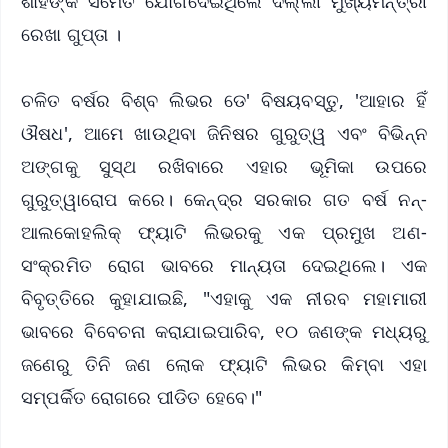
ଶାହଙ୍କ ସମେତ ଯୋଗଦେଇଥିଲେ ଦିଲ୍ଲୀ ମୁଖ୍ୟମନ୍ତ୍ରୀ
ରେଖା ଗୁପ୍ତା ।
ଚଳିତ ବର୍ଷର ବିଶ୍ବ ଲିଭର ଡେ' ବିଷୟବସ୍ତୁ, 'ଆହାର ହିଁ
ଔଷଧ', ଆମେ ଖାଉଥିବା ଜିନିଷର ଗୁରୁତ୍ୱ ଏବଂ ବିଭିନ୍ନ
ଅଙ୍ଗକୁ ସୁସ୍ଥ ରଖିବାରେ ଏହାର ଭୂମିକା ଉପରେ
ଗୁରୁତ୍ୱାରୋପ କରେ। କେନ୍ଦ୍ର ସରକାର ଗତ ବର୍ଷ ନନ୍-
ଆଲକୋହଲିକ୍ ଫ୍ୟାଟି ଲିଭରକୁ ଏକ ପ୍ରମୁଖ ଅଣ-
ସଂକ୍ରମିତ ରୋଗ ଭାବରେ ମାନ୍ୟତା ଦେଇଥିଲେ। ଏକ
ବିବୃତ୍ତିରେ କୁହାଯାଇଛି, "ଏହାକୁ ଏକ ନୀରବ ମହାମାରୀ
ଭାବରେ ବିବେଚନା କରାଯାଇପାରିବ, ୧୦ ଜଣଙ୍କ ମଧ୍ୟରୁ
ଜଣେରୁ ତିନି ଜଣ ଲୋକ ଫ୍ୟାଟି ଲିଭର କିମ୍ବା ଏହା
ସମ୍ପର୍କିତ ରୋଗରେ ପୀଡିତ ହେବେ।"