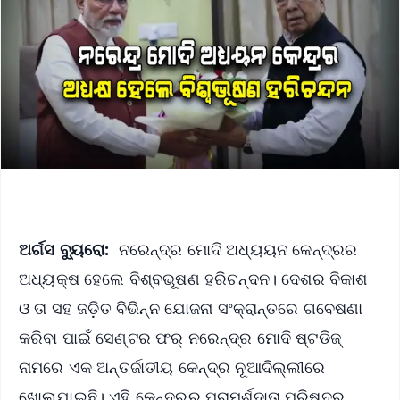
ଅର୍ଗସ ବ୍ୟୁରୋ:
ନରେନ୍ଦ୍ର ମୋଦି ଅଧ୍ୟୟନ କେନ୍ଦ୍ରର
ଅଧ୍ୟକ୍ଷ ହେଲେ ବିଶ୍ବଭୂଷଣ ହରିଚନ୍ଦନ। ଦେଶର ବିକାଶ
ଓ ତା ସହ ଜଡ଼ିତ ବିଭିନ୍ନ ଯୋଜନା ସଂକ୍ରାନ୍ତରେ ଗବେଷଣା
କରିବା ପାଇଁ ସେଣ୍ଟର ଫର୍ ନରେନ୍ଦ୍ର ମୋଦି ଷ୍ଟଡିଜ୍
ନାମରେ ଏକ ଅନ୍ତର୍ଜାତୀୟ କେନ୍ଦ୍ର ନୂଆଦିଲ୍ଲୀରେ
ଖୋଲାଯାଇଛି। ଏହି କେନ୍ଦ୍ରର ପରାମର୍ଶଦାତା ପରିଷଦର