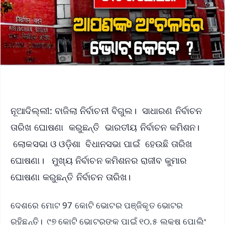
ନୂଆଦିଲ୍ଲୀ: ବାଜିଲା ନିର୍ବାଚନୀ ବିଗୁଲ। ସାଧାରଣ ନିର୍ବାଚନ
ତାରିଖ ଘୋଷଣା କରୁଛନ୍ତି ଭାରତୀୟ ନିର୍ବାଚନ କମିଶନ।
ଲୋକସଭା ଓ ଓଡ଼ିଶା ବିଧାନସଭା ପାଇଁ ହେଉଛି ତାରିଖ
ଘୋଷଣା। ମୁଖ୍ୟ ନିର୍ବାଚନ କମିଶନର ରାଜୀବ କୁମାର
ଘୋଷଣା କରୁଛନ୍ତି ନିର୍ବାଚନ ତାରିଖ।
ଦେଶରେ ମୋଟ 97 କୋଟି ଭୋଟର ପଞ୍ଜିକୃତ ଭୋଟର
ରହିଛନ୍ତି। ୯୭ କୋଟି ଭୋଟରଙ୍କ ପାଇଁ ୧୦.୫ ଲକ୍ଷ ପୋଲିଂ