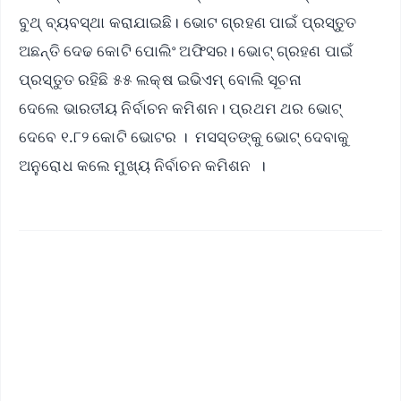
ବୁଥ୍‌ ବ୍ୟବସ୍ଥା କରାଯାଇଛି। ଭୋଟ ଗ୍ରହଣ ପାଇଁ ପ୍ରସ୍ତୁତ
ଅଛନ୍ତି ଦେଢ କୋଟି ପୋଲିଂ ଅଫିସର। ଭୋଟ୍‌ ଗ୍ରହଣ ପାଇଁ
ପ୍ରସ୍ତୁତ ରହିଛି ୫୫ ଲକ୍ଷ ଇଭିଏମ୍‌ ବୋଲି ସୂଚନା
ଦେଲେ ଭାରତୀୟ ନିର୍ବାଚନ କମିଶନ। ପ୍ରଥମ ଥର ଭୋଟ୍‌
ଦେବେ ୧.୮୨ କୋଟି ଭୋଟର । ମସସ୍ତଙ୍କୁ ଭୋଟ୍‌ ଦେବାକୁ
ଅନୁରୋଧ କଲେ ମୁଖ୍ୟ ନିର୍ବାଚନ କମିଶନ ।