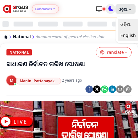
Conclaves
ଓଡ଼ିଆ
ଓଡ଼ିଆ
Argus Agri Vikas
English
National
Announcement-of-general-election-date
Argus Nari Shakti
Translate
NATIONAL
Argus Education Next
ସାଧାରଣ ନିର୍ବାଚନ ତାରିଖ ଘୋଷଣା
Argus Health Connect
M
·
2 years ago
Manini Pattanayak
Argus Swaad Odisha
Argus Chalo Dekhein Apna Desh